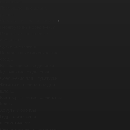
фланцевых ...
Промышленные шланги и
рукава
Соединения, краны, хомуты
Перегрузочные соединения
Резьбовые, фланцевые
соединени...
Сухие соединения
Нержавеющие гигиенические
соед...
Вращающиеся соединения
Кулачковые соединения
Соединения для штукатурки
Фитинги и соединители для
шлан...
Быстроразъемные соединения
Краны
Хомуты и обоймы
Гидравлические и
пневматически...
Седла и шары для шаровых