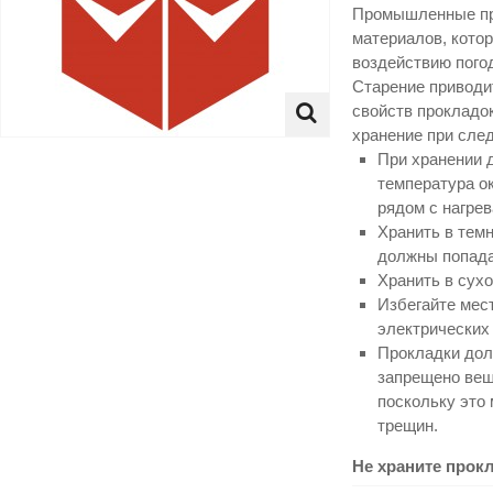
Промышленные про
материалов, кото
воздействию погод
Старение приводи
свойств прокладок
хранение при сле
При хранении 
температура о
рядом с нагре
Хранить в тем
должны попада
Хранить в сух
Избегайте мест
электрических 
Прокладки дол
запрещено веша
поскольку это
трещин.
Не храните прок