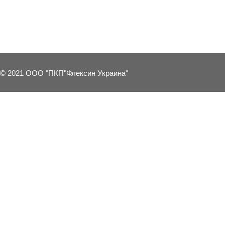
10 OTHER PRODUCTS IN THE SAME 
© 2021 ООО "ПКП"Флексин Украина"