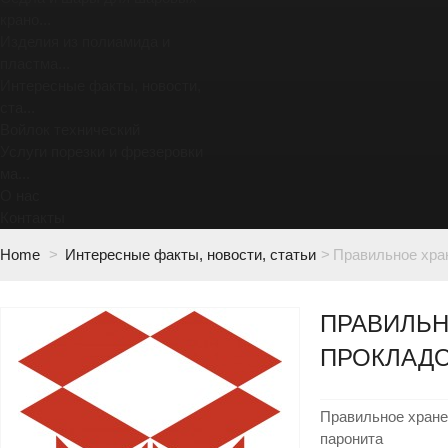
крано...
Изделия из полиамида и
пластма...
Интересные факты, новости,
ста...
Войлок технический
Услуги порезки и фрезеровки
ма...
О нас
Контакты
Home
>
Интересные факты, новости, статьи
>
Правильное хра
ПРАВИЛЬН
ПРОКЛАД
Правильное хране
паронита