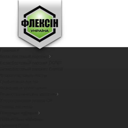
Главная
Безасбестовый паронит
Безасбестовый паронит DONIT
Безасбестовый паронит Gambit
Фторопластовые листы
Графитовые листы
Фланцевые уплотнения
Резинотехнические изделия
Хлоропреновая резина CR
Резина листовая
Плетеные набивки
Графитовые набивки
Набивки PTFE