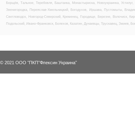
Борщёв, Тальное, Теребовля, Баштанка, Монастыриска, Новоукраинка, Устилуг,
Звенигородка, Переяслав-Хмельницкий, Богодухов, Иршава, Пустомыты, Владим
Светловодск, Новгород-Северский, Кременец, Городище, Березне, Волочиск, Ки
Подольский, Ивано-Франковск, Болехов, Казатин, Дунаевцы, Трускавец, Змиев, Бо
© 2021 ООО "ПКП"Флексин Украина"