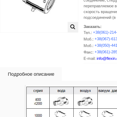
соединение, след
переправляемое в
скорость вращени
подсоединений (в
Заказать:
Тел.:
+38(061)-214
Моб.:
+38(067)-61
Моб.:
+38(050)-44
Факс:
+38(061)-28
E-mail:
info@flexin
Подробное описание