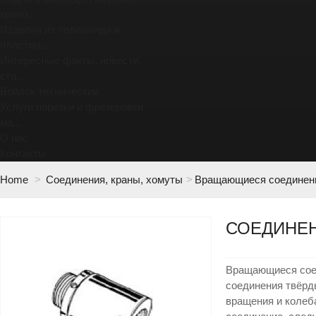
крано...
Изделия из полиамида и
пластма...
Интересные факты, новости,
ста...
Войлок технический
Услуги порезки и фрезеровки
ма...
О нас
Контакты
Home
>
Соединения, краны, хомуты
>
Вращающиеся соединен
СОЕДИНЕ
Вращающиеся сое
соединения твёрды
вращения и колеб