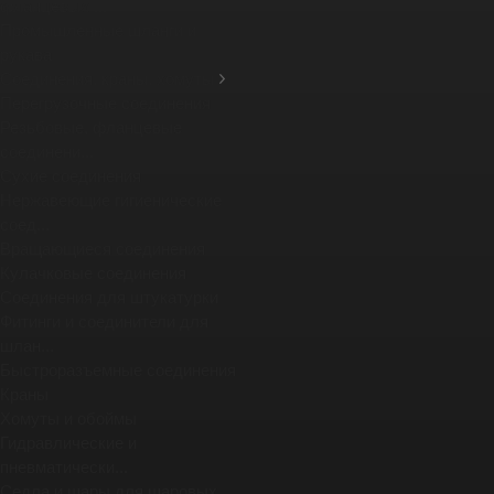
фланцевых ...
Промышленные шланги и
рукава
Соединения, краны, хомуты
Перегрузочные соединения
Резьбовые, фланцевые
соединени...
Сухие соединения
Нержавеющие гигиенические
соед...
Вращающиеся соединения
Кулачковые соединения
Соединения для штукатурки
Фитинги и соединители для
шлан...
Быстроразъемные соединения
Краны
Хомуты и обоймы
Гидравлические и
пневматически...
Седла и шары для шаровых