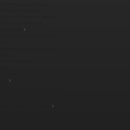
Синтетические набивки
Гибридные набивки
Хлопчатобумажные набивки
Термоизоляционные
материалы
Термоизоляционные ткани и
лент...
Термоизоляционные шнуры и
наби...
Теплоизоляционные ткани и
лент...
Термоизоляционные картоны и
из...
Теплоизоляционный картон PBI
-...
Компенсаторы
Фрикционные материалы
Тормозные тканные ленты
Фрикционные накладки
Защитные кожухи для