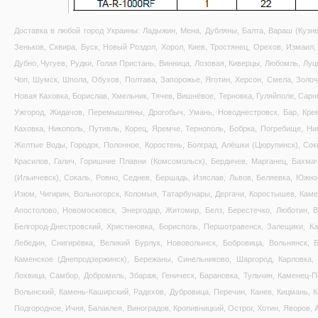
Доставка в любой город Украины: Ладыжин, Мена, Дубляны, Балта, Вараш (Кузне
Зеньков, Сквира, Буск, Новый Роздол, Хорол, Киев, Тростянец, Орехов, Измаил, 
Дубно, Чугуев, Рудки, Голая Пристань, Винница, Лозовая, Киверцы, Любомль, Луц
Чоп, Шумск, Шпола, Обухов, Полтава, Запорожье, Яготин, Херсон, Смела, Золоче
Новая Каховка, Борислав, Хмельник, Тячев, Вишнёвое, Терновка, Гуляйполе, Сарн
Ужгород, Жидачов, Перемышляны, Дрогобыч, Умань, Новоднестровск, Бар, Креме
Каховка, Никополь, Путивль, Корец, Яремче, Тернополь, Бобрка, Погребище, Ни
Желтые Воды, Городок, Полонное, Коростень, Болград, Алёшки (Цюрупинск), Соки
Красилов, Галич, Горишние Плавни (Комсомольск), Бердичев, Марганец, Бахма
(Ильичевск), Сокаль, Ровно, Седнев, Бершадь, Изяслав, Львов, Беляевка, Южно
Изюм, Чигирин, Вольногорск, Коломыя, Татарбунары, Дергачи, Коростышев, Каме
Апостолово, Новомосковск, Энергодар, Житомир, Белз, Берестечко, Люботин, 
Белгород-Днестровский, Христиновка, Борисполь, Першотравенск, Залещики, Ка
Лебедин, Снигирёвка, Великий Бурлук, Нововолынск, Бобровица, Вольнянск, Б
Каменское (Днепродзержинск), Бережаны, Синельниково, Шаргород, Карловка, 
Лохвица, Самбор, Добромиль, Збараж, Геническ, Барановка, Тульчин, Каменец-П
Волынский, Камень-Каширский, Радехов, Дубровица, Перечин, Канев, Кицмань, 
Подгородное, Ичня, Балаклея, Виноградов, Кропивницкий, Острог, Хотин, Яворов,