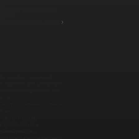
фланцевых ...
Промышленные шланги и
рукава
Соединения, краны, хомуты
Перегрузочные соединения
Резьбовые, фланцевые
соединени...
Сухие соединения
Нержавеющие гигиенические
соед...
Вращающиеся соединения
Кулачковые соединения
Соединения для штукатурки
Фитинги и соединители для
шлан...
Быстроразъемные соединения
Краны
Хомуты и обоймы
Гидравлические и
пневматически...
Седла и шары для шаровых