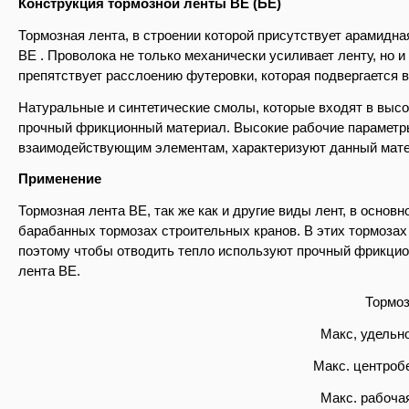
Конструкция тормозной ленты BE (БЕ)
Тормозная лента, в строении которой присутствует арамидна
BE . Проволока не только механически усиливает ленту, но 
препятствует расслоению футеровки, которая подвергается 
Натуральные и синтетические смолы, которые входят в выс
прочный фрикционный материал. Высокие рабочие параметры 
взаимодействующим элементам, характеризуют данный мате
Применение
Тормозная лента BE, так же как и другие виды лент, в осно
барабанных тормозах строительных кранов. В этих тормозах
поэтому чтобы отводить тепло используют прочный фрикцио
лента BE.
Тормоз
Макс, удельн
Макс. центробе
Макс. рабоча