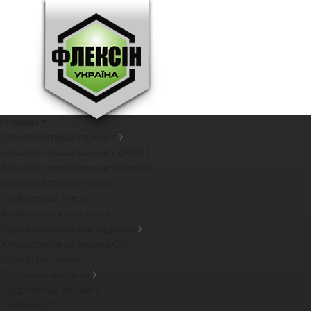
Главная
Безасбестовый паронит
Безасбестовый паронит DONIT
Безасбестовый паронит Gambit
Фторопластовые листы
Графитовые листы
Фланцевые уплотнения
Резинотехнические изделия
Хлоропреновая резина CR
Резина листовая
Плетеные набивки
Графитовые набивки
Набивки PTFE