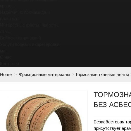
крано...
Изделия из полиамида и
пластма...
Интересные факты, новости,
ста...
Войлок технический
Услуги порезки и фрезеровки
ма...
О нас
Контакты
Home
>
Фрикционные материалы
>
Тормозные тканные ленты
ТОРМОЗНА
БЕЗ АСБЕ
Безасбестовая тор
присутствует ара