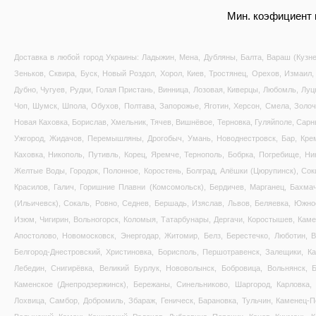
Мин. коэфициент к
Доставка в любой город Украины: Ладыжин, Мена, Дубляны, Балта, Вараш (Кузне
Зеньков, Сквира, Буск, Новый Роздол, Хорол, Киев, Тростянец, Орехов, Измаил, 
Дубно, Чугуев, Рудки, Голая Пристань, Винница, Лозовая, Киверцы, Любомль, Луц
Чоп, Шумск, Шпола, Обухов, Полтава, Запорожье, Яготин, Херсон, Смела, Золоче
Новая Каховка, Борислав, Хмельник, Тячев, Вишнёвое, Терновка, Гуляйполе, Сарн
Ужгород, Жидачов, Перемышляны, Дрогобыч, Умань, Новоднестровск, Бар, Креме
Каховка, Никополь, Путивль, Корец, Яремче, Тернополь, Бобрка, Погребище, Ни
Желтые Воды, Городок, Полонное, Коростень, Болград, Алёшки (Цюрупинск), Соки
Красилов, Галич, Горишние Плавни (Комсомольск), Бердичев, Марганец, Бахма
(Ильичевск), Сокаль, Ровно, Седнев, Бершадь, Изяслав, Львов, Беляевка, Южно
Изюм, Чигирин, Вольногорск, Коломыя, Татарбунары, Дергачи, Коростышев, Каме
Апостолово, Новомосковск, Энергодар, Житомир, Белз, Берестечко, Люботин, 
Белгород-Днестровский, Христиновка, Борисполь, Першотравенск, Залещики, Ка
Лебедин, Снигирёвка, Великий Бурлук, Нововолынск, Бобровица, Вольнянск, Б
Каменское (Днепродзержинск), Бережаны, Синельниково, Шаргород, Карловка, 
Лохвица, Самбор, Добромиль, Збараж, Геническ, Барановка, Тульчин, Каменец-П