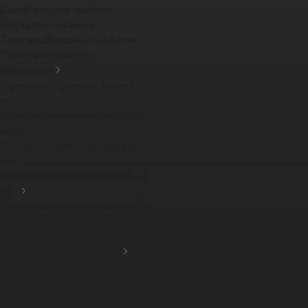
Синтетические набивки
Гибридные набивки
Хлопчатобумажные набивки
Термоизоляционные
материалы
Термоизоляционные ткани и
лент...
Термоизоляционные шнуры и
наби...
Теплоизоляционные ткани и
лент...
Термоизоляционные картоны и
из...
Теплоизоляционный картон PBI
-...
Компенсаторы
Фрикционные материалы
Тормозные тканные ленты
Фрикционные накладки
Защитные кожухи для