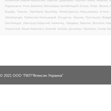
Волынский, Камень-Каширский, Радехов, Дубровица, Перечин, Канев, Кицмань, 
Подгородное, Ичня, Балаклея, Виноградов, Кропивницкий, Острог, Хотин, Яворов,
Борщёв, Тальное, Теребовля, Баштанка, Монастыриска, Новоукраинка, Устилуг,
Звенигородка, Переяслав-Хмельницкий, Богодухов, Иршава, Пустомыты, Владим
Светловодск, Новгород-Северский, Кременец, Городище, Березне, Волочиск, Ки
Подольский, Ивано-Франковск, Болехов, Казатин, Дунаевцы, Трускавец, Змиев, Бо
1 OTHER PRODUCTS IN THE SAME C
© 2021 ООО "ПКП"Флексин Украина"