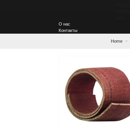
Войло
Услуги
ма...
О нас
Контакты
Home
>