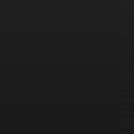
Резьб
соедин
Сухие
Нержа
соед...
Враща
Кулач
Соеди
Фитинг
шлан..
Быстр
Краны
Хомут
Гидра
пневма
Седла
крано..
Издел
пластм
Интер
ста...