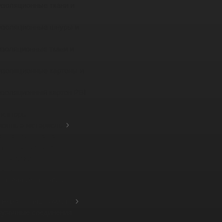
изоляционные ткани и
изоляционные шнуры и
изоляционные ткани и
изоляционные картоны и
изоляционный картон PBI
нсаторы
ионные материалы
зные тканные ленты
ионные накладки
ные кожухи для
вых ...
шленные шланги и
а
нения, краны, хомуты
рузочные соединения