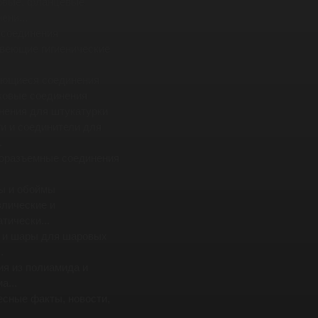
овые, фланцевые
ени...
 соединения
веющие гигиенические
ющиеся соединения
ковые соединения
нения для штукатурки
и и соединители для
.
оразъемные соединения
ы и обоймы
влические и
тически...
 и шары для шаровых
.
ия из полиамида и
а...
есные факты, новости,