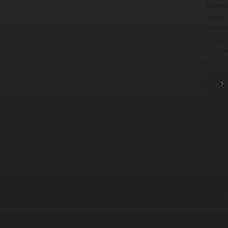
Термо
лент...
Термо
наби...
Тепло
лент...
Термо
из...
Тепло
-...
Компе
Фрикц
Тормо
Фрикц
Защит
фланце
Промы
рукав
Соеди
Перег