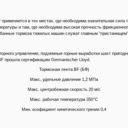
 применяется в тех местах, где необходима значительная сила 
ературы и там, где необходима высокая прочность фрикционно
абанные тормоза тяжелых машин служат главным "пристанищем"
орного управления, подземные горные выработки шахт пригод
 ВF прошла сертификацию Germanischer Lloyd.
Тормозная лента BF (БФ)
Макс, удельное давление 1,2 МПа
Макс. центробежная скорость 20 м/с
Макс. рабочая температура 350°C
Мин. коэфициент кинетического трения 0,4