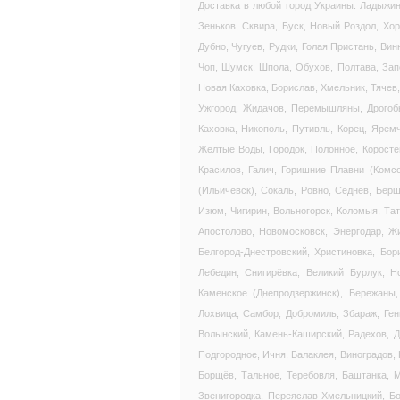
Доставка в любой город Украины: Ладыжин
Зеньков, Сквира, Буск, Новый Роздол, Хор
Дубно, Чугуев, Рудки, Голая Пристань, Ви
Чоп, Шумск, Шпола, Обухов, Полтава, Запо
Новая Каховка, Борислав, Хмельник, Тячев
Ужгород, Жидачов, Перемышляны, Дрогобыч
Каховка, Никополь, Путивль, Корец, Ярем
Желтые Воды, Городок, Полонное, Коростен
Красилов, Галич, Горишние Плавни (Комс
(Ильичевск), Сокаль, Ровно, Седнев, Бер
Изюм, Чигирин, Вольногорск, Коломыя, Та
Апостолово, Новомосковск, Энергодар, Ж
Белгород-Днестровский, Христиновка, Бор
Лебедин, Снигирёвка, Великий Бурлук, Н
Каменское (Днепродзержинск), Бережаны,
Лохвица, Самбор, Добромиль, Збараж, Ген
Волынский, Камень-Каширский, Радехов, Д
Подгородное, Ичня, Балаклея, Виноградов,
Борщёв, Тальное, Теребовля, Баштанка, М
Звенигородка, Переяслав-Хмельницкий, Б