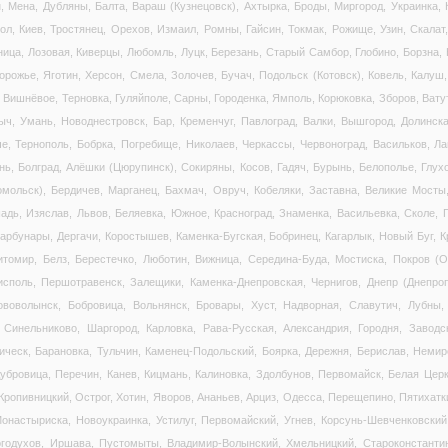
, Мена, Дубляны, Балта, Вараш (Кузнецовск), Ахтырка, Броды, Миргород, Украинка, 
ол, Киев, Тростянец, Орехов, Измаил, Ромны, Гайсин, Токмак, Рожище, Узин, Скалат,
нница, Лозовая, Киверцы, Любомль, Луцк, Березань, Старый Самбор, Глобино, Борзна, 
рожье, Яготин, Херсон, Смела, Золочев, Бучач, Подольск (Котовск), Ковель, Калуш,
, Вишнёвое, Терновка, Гуляйполе, Сарны, Городенка, Ямполь, Корюковка, Зборов, Вату
, Умань, Новоднестровск, Бар, Кременчуг, Павлоград, Валки, Вышгород, Долинска
че, Тернополь, Бобрка, Погребище, Николаев, Черкассы, Червоноград, Васильков, Ла
ь, Болград, Алёшки (Цюрупинск), Сокиряны, Косов, Гадяч, Бурынь, Белополье, Глух
омольск), Бердичев, Марганец, Бахмач, Овруч, Кобеляки, Заставна, Великие Мосты
шадь, Изяслав, Львов, Беляевка, Южное, Красноград, Знаменка, Васильевка, Сколе, 
тарбунары, Дергачи, Коростышев, Каменка-Бугская, Бобринец, Кагарлык, Новый Буг, 
итомир, Белз, Берестечко, Люботин, Вижница, Середина-Буда, Мостиска, Покров (О
исполь, Першотравенск, Залещики, Каменка-Днепровская, Чернигов, Днепр (Днепро
ововолынск, Бобровица, Вольнянск, Бровары, Хуст, Надворная, Славутич, Лубны, 
 Синельниково, Шаргород, Карловка, Рава-Русская, Александрия, Городня, Заводск
ическ, Барановка, Тульчин, Каменец-Подольский, Боярка, Дережня, Берислав, Немир
убровица, Перечин, Канев, Кицмань, Калиновка, Здолбунов, Первомайск, Белая Цер
 Кропивницкий, Острог, Хотин, Яворов, Ананьев, Арциз, Одесса, Перещепино, Пятихатк
онастыриска, Новоукраинка, Устилуг, Первомайский, Угнев, Корсунь-Шевченковский
огодухов, Иршава, Пустомыты, Владимир-Волынский, Хмельницкий, Староконстантин