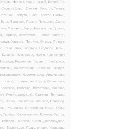
Кодыма, Новая Одесса, Стрый, Кривой Рог,
 Сновск (Щорс), Глиняны, Конотоп, Тетиев,
Нетешин, Славута, Килия, Горохов, Снятын,
 Буча, Бердянск, Пологи, Приморск, Десна,
тино, Мукачево, Герца, Радомышль, Долина,
я, Чертков, Мелитополь, Шостка, Пирятин,
новцы, Харьков, Прилуки, Очаков, Почаев,
ов, Семёновка, Таврийск, Скадовск, Нежин,
, Купянск, Тысменица, Малин, Черноморск
Подгайцы, Радивилов, Тлумач, Новоселица,
Кролевец, Монастырище, Волчанск, Ржищев,
рджоникидзе), Новомиргород, Андрушевка,
петровск), Золотоноша, Сумы, Вознесенск,
Берегово, Гребенка, Шепетовка, Носовка,
ое (Чернозаводское), Свалява, Теплодар,
ов, Ирпень, Костополь, Жашков, Новгород-
ковь, Жмеринка, Сторожинец, Малая Виска,
и, Тараща, Южноукраинск, Конотоп, Фастов,
, Гайворон, Жолква, Хыров, Днепрорудное,
ов, Барвенково, Подволочивск, Черновцы,