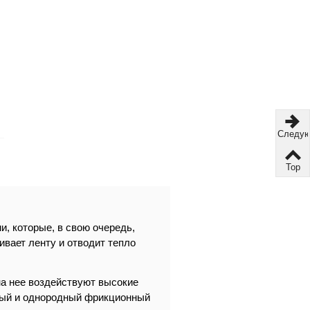
Следу
Top
и, которые, в свою очередь,
вает ленту и отводит тепло
на нее воздействуют высокие
чный и однородный фрикционный