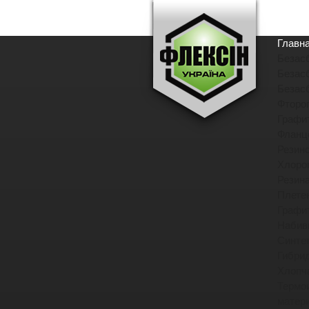
Главн
Безас
Безас
Безас
Фторо
Графи
Фланц
Резин
Хлоро
Резин
Плете
Графи
Набив
Синте
Гибри
Хлопч
Термо
матер