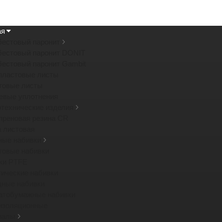
ая
бестовый паронит
бестовый паронит DONIT
бестовый паронит Gambit
пластовые листы
товые листы
евые уплотнения
отехнические изделия
преновая резина CR
а листовая
ные набивки
товые набивки
ки PTFE
тические набивки
дные набивки
атобумажные набивки
изоляционные
иалы