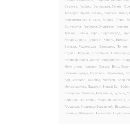
Свалява, Глобино, Запорожье, Умань, Оре
Теплодар, Хыров, Токмак, Золочев, Килия,
(Комсомольск), Очаков, Бобрка, Тячев, Б
Вознесенск, Гребенка, Вишнёвое, Кицмань,
Тульчин, Ромны, Корец, Червоноград, Тара
Новая Одесса, Дережня, Ковель, Великие 
Бугская, Радомышль, Залещики, Почаев, 
Седнев, Кодыма, Погребище, Новоселица,
Першотравенск, Фастов, Андрушевка, Влад
Мелитополь, Конотоп, Сокаль, Буск, Воль
Великий Бурлук, Коростень, Корюковка, Ба
Бар, Изяслав, Каховка, Чертков, Калино
Монастыриска, Ладыжин, Новый Буг, Бобрин
Северский, Чигирин, Бобровица, Бурынь, У
Бершадь, Вашковцы, Жидачов, Березне, Из
Городище, Новгород-Волынский, Бердянск,
Вижница, Жмеринка, Гуляйполе, Подволочис