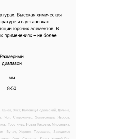
атурах. Высокая химическая
ратуре и в установках
ляции горячих элементов. В
их применениях – не более
Размерный
диапазон
мм
8-50
, Канев, Хуст, Каменец-Подольский, Долина,
е, Чоп, Сторожинец, Золотоноша, Яворов,
иск, Тростянец, Новая Каховка, Мироновка,
м, Бучач, Херсон, Трускавец, Заводское
ехов, Луцк, Славутич, Герца, Кривой Рог,