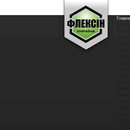
Главн
Безас
Безас
Безас
Фторо
Графи
Фланц
Резин
Хлоро
Резин
Плете
Графи
Набив
Синте
Гибри
Хлопч
Термо
матер