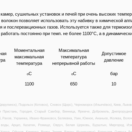
камер, сушильных установок и печей при очень высоких темпер
волокон позволяет использовать эту набивку в химической аппа
ия и послереакционных газов. Используется также для термоизо
работать постоянно при темп. не более 1100°C, а в динамическ
Моментальная
Максимальная
ная
Допустимое
максимальная
температура
ура
давление
температура
непрерывной работы
C
C
бар
o
o
1100
650
10
юрупинск), Подольск (Котовск), Сновск (Щорс), Черноморск (Ильичёвск), Киев, Львов
я Пристань, Городня, Старый Самбор, Винница, Яремче, Добромиль, Днепрорудно
 Рахов, Украинка, Ивано-Франковск, Беляевка, Узин, Южное, Ананьев, Жолква, Волоч
воды, Арциз, Казатин, Рожище, Овруч, Белая Церковь, Бурштын, Миргород, Изю
 Хорол, Обухов, Каменка, Валки, Змиев, Вараш (Кузнецовск), Борислав, Одесса, Бол