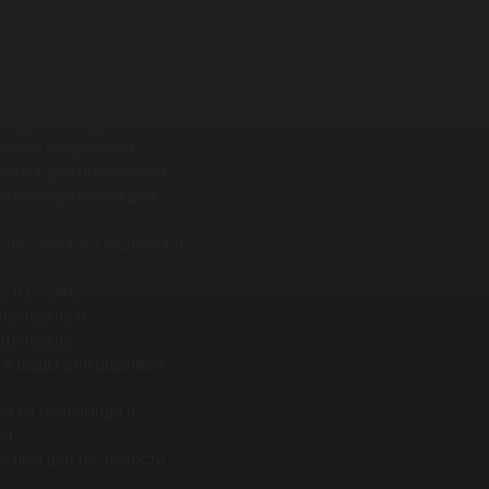
овые, фланцевые
ени...
 соединения
веющие гигиенические
ющиеся соединения
ковые соединения
нения для штукатурки
и и соединители для
.
оразъемные соединения
ы и обоймы
влические и
тически...
 и шары для шаровых
.
ия из полиамида и
а...
есные факты, новости,