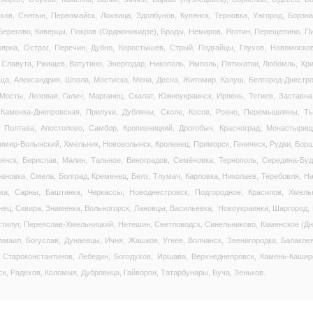
хов, Снятын, Первомайск, Лохвица, Здолбунов, Купянск, Терновка, Ужгород, Борзна,
 Берегово, Киверцы, Покров (Орджоникидзе), Броды, Немиров, Яготин, Перещепино, П
оярка, Острог, Перечин, Дубно, Коростышев, Стрый, Подгайцы, Глухов, Новомосков
 Славута, Ржищев, Ватутино, Энергодар, Никополь, Ямполь, Пятихатки, Любомль, Хр
ща, Александрия, Шпола, Мостиска, Мена, Десна, Житомир, Калуш, Белгород-Днестро
Мосты, Лозовая, Галич, Марганец, Скалат, Южноукраинск, Ирпень, Тетиев, Заставна,
Каменка-Днепровская, Прилуки, Дубляны, Сколе, Косов, Ровно, Перемышляны, Ты
 Полтава, Апостолово, Самбор, Кропивницкий, Дрогобыч, Красноград, Монастырище
имир-Волынский, Хмельник, Нововолынск, Кролевец, Приморск, Геническ, Рудки, Борщ
нянск, Берислав, Малин, Тальное, Виноградов, Семёновка, Тернополь, Середина-Буда
рановка, Смела, Болград, Кременец, Белз, Тлумач, Карловка, Николаев, Теребовля, Н
вка, Сарны, Баштанка, Черкассы, Новоднестровск, Подгородное, Красилов, Хмель
ец, Сквира, Знаменка, Вольногорск, Лановцы, Васильевка, Новоукраинка, Шаргород, 
стилуг, Переяслав-Хмельницкий, Нетешин, Светловодск, Синельниково, Каменское (Д
маил, Богуслав, Дунаевцы, Ичня, Жашков, Угнев, Волчанск, Звенигородка, Балаклея
 Староконстантинов, Лебедин, Богодухов, Иршава, Верхнеднепровск, Камень-Кашир
к, Радехов, Коломыя, Дубровица, Гайворон, Татарбунары, Буча, Зеньков.