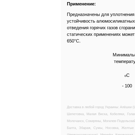
Применение:
Предназначены для уплотнения 
устойчивость алюмосиликатных 
отведения горячих газов сгоран
статических применениях может 
650°C.
Минималь
температ
C
o
- 100
Доставка в любой город Украины: Алёшки (Ц
Шепетовка, Малая Виска, Кобеляки, Гола
Молочанск, Сокиряны, Могилев-Подольский,
Балта, Збараж, Сумы, Носовка, Желтые 
(Червонозаводское), Мерефа, Кировоград,