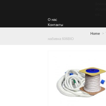
Войло
Услуги
ма...
О нас
Контакты
Home
>
набивка 606BIO