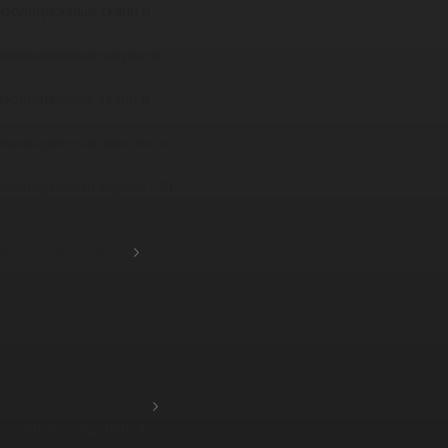
изоляционные ткани и
изоляционные шнуры и
изоляционные ткани и
изоляционные картоны и
изоляционный картон PBI
нсаторы
ионные материалы
зные тканные ленты
ионные накладки
ные кожухи для
вых ...
шленные шланги и
а
нения, краны, хомуты
рузочные соединения