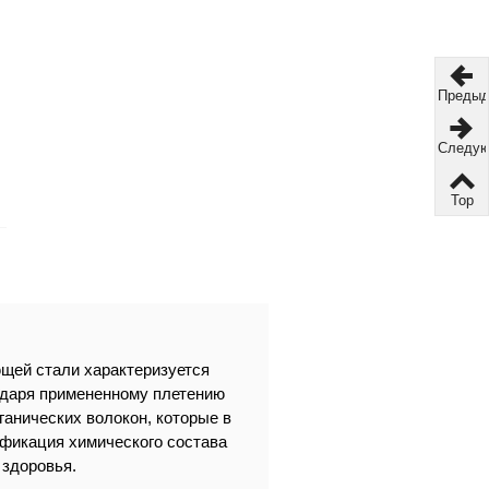
Преды
Следу
Top
щей стали характеризуется
одаря примененному плетению
ганических волокон, которые в
ификация химического состава
 здоровья.