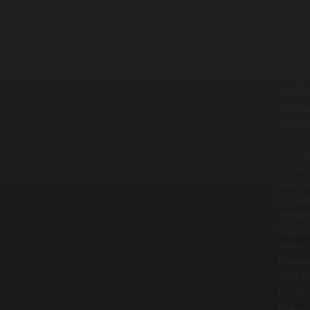
Резьб
соедин
Сухие
Нержа
соед...
Враща
Кулач
Соеди
Фитинг
шлан..
Быстр
Краны
Хомут
Гидра
пневма
Седла
крано..
Издел
пластм
Интер
ста...