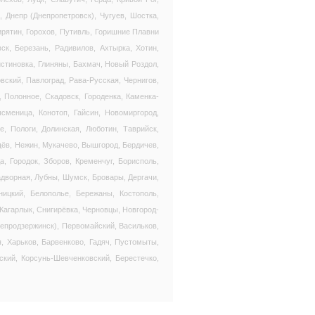
 Днепр (Днепропетровск), Чугуев, Шостка,
ирятин, Горохов, Путивль, Горишние Плавни
ск, Березань, Радивилов, Ахтырка, Хотин,
истиновка, Глиняны, Бахмач, Новый Роздол,
вский, Павлоград, Рава-Русская, Чернигов,
 Полонное, Скадовск, Городенка, Каменка-
сменица, Конотоп, Гайсин, Новомиргород,
, Пологи, Долинская, Люботин, Таврийск,
ёв, Нежин, Мукачево, Вышгород, Бердичев,
, Городок, Зборов, Кременчуг, Борисполь,
адворная, Лубны, Шумск, Бровары, Дергачи,
ницкий, Белополье, Бережаны, Костополь,
Кагарлык, Снигирёвка, Черновцы, Новгород-
непродзержинск), Первомайский, Васильков,
, Харьков, Барвенково, Гадяч, Пустомыты,
ский, Корсунь-Шевченковский, Берестечко,