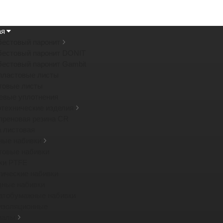
ая
бестовый паронит
бестовый паронит DONIT
бестовый паронит Gambit
пластовые листы
товые листы
евые уплотнения
отехнические изделия
преновая резина CR
а листовая
ные набивки
товые набивки
ки PTFE
тические набивки
дные набивки
атобумажные набивки
изоляционные
иалы