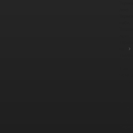
Термо
лент...
Термо
наби...
Тепло
лент...
Термо
из...
Тепло
-...
Компе
Фрикц
Тормо
Фрикц
Защит
фланце
Промы
рукав
Соеди
Перег