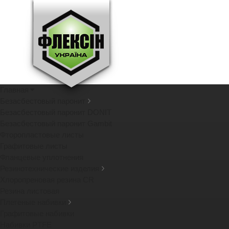
Главная
Безасбестовый паронит
Безасбестовый паронит DONIT
Безасбестовый паронит Gambit
Фторопластовые листы
Графитовые листы
Фланцевые уплотнения
Резинотехнические изделия
Хлоропреновая резина CR
Резина листовая
Плетеные набивки
Графитовые набивки
Набивки PTFE