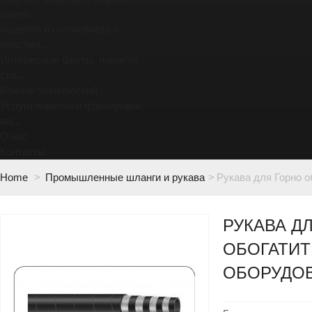
крано...
Изделия из полиамида и
пластма...
Интересные факты, новости,
ста...
Войлок технический
Услуги порезки и фрезеровки
ма...
О нас
Контакты
Home
>
Промышленные шланги и рукава
>
Рукава для Горно о
РУКАВА Д
ОБОГАТИ
ОБОРУДО