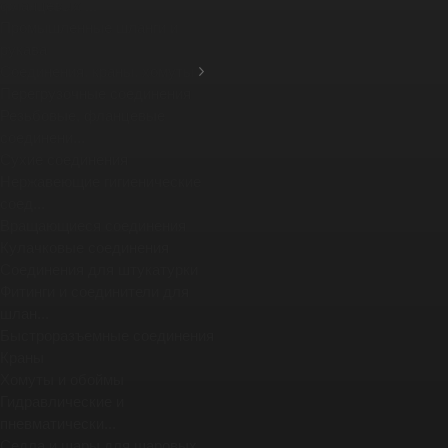
фланцевых ...
Промышленные шланги и
рукава
Соединения, краны, хомуты
Перегрузочные соединения
Резьбовые, фланцевые
соединени...
Сухие соединения
Нержавеющие гигиенические
соед...
Вращающиеся соединения
Кулачковые соединения
Соединения для штукатурки
Фитинги и соединители для
шлан...
Быстроразъемные соединения
Краны
Хомуты и обоймы
Гидравлические и
пневматически...
Седла и шары для шаровых