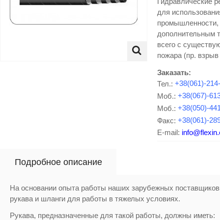
Гидравлические р
для использовани
промышленности, 
дополнительным т
всего с существу
пожара (пр. взрыв
Заказать:
Тел.:
+38(061)-214
Моб.:
+38(067)-61
Моб.:
+38(050)-44
Факс:
+38(061)-28
E-mail:
info@flexin
Подробное описание
На основании опыта работы наших зарубежных поставщиков
рукава и шланги для работы в тяжелых условиях.
Рукава, предназначенные для такой работы, должны иметь: