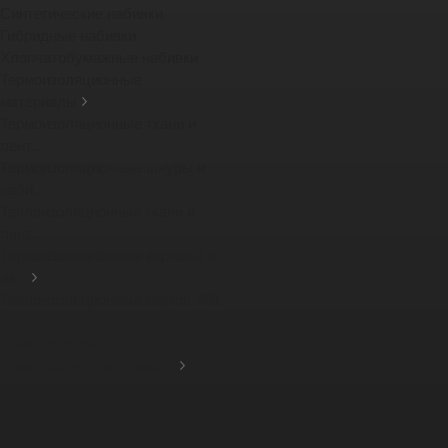
Синтетические набивки
Гибридные набивки
Хлопчатобумажные набивки
Термоизоляционные
материалы
Термоизоляционные ткани и
лент...
Термоизоляционные шнуры и
наби...
Теплоизоляционные ткани и
лент...
Термоизоляционные картоны и
из...
Теплоизоляционный картон PBI
-...
Компенсаторы
Фрикционные материалы
Тормозные тканные ленты
Фрикционные накладки
Защитные кожухи для