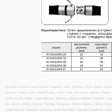
Доставка в любой город Украины: Ладыжин, Мена, Дубляны, Балта, Вараш (Кузне
Зеньков, Сквира, Буск, Новый Роздол, Хорол, Киев, Тростянец, Орехов, Измаил, 
Дубно, Чугуев, Рудки, Голая Пристань, Винница, Лозовая, Киверцы, Любомль, Луц
Чоп, Шумск, Шпола, Обухов, Полтава, Запорожье, Яготин, Херсон, Смела, Золоче
Новая Каховка, Борислав, Хмельник, Тячев, Вишнёвое, Терновка, Гуляйполе, Сарн