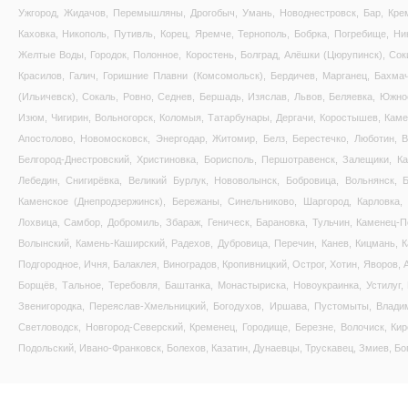
Ужгород, Жидачов, Перемышляны, Дрогобыч, Умань, Новоднестровск, Бар, Креме
Каховка, Никополь, Путивль, Корец, Яремче, Тернополь, Бобрка, Погребище, Ни
Желтые Воды, Городок, Полонное, Коростень, Болград, Алёшки (Цюрупинск), Соки
Красилов, Галич, Горишние Плавни (Комсомольск), Бердичев, Марганец, Бахма
(Ильичевск), Сокаль, Ровно, Седнев, Бершадь, Изяслав, Львов, Беляевка, Южно
Изюм, Чигирин, Вольногорск, Коломыя, Татарбунары, Дергачи, Коростышев, Каме
Апостолово, Новомосковск, Энергодар, Житомир, Белз, Берестечко, Люботин, 
Белгород-Днестровский, Христиновка, Борисполь, Першотравенск, Залещики, Ка
Лебедин, Снигирёвка, Великий Бурлук, Нововолынск, Бобровица, Вольнянск, Б
Каменское (Днепродзержинск), Бережаны, Синельниково, Шаргород, Карловка, 
Лохвица, Самбор, Добромиль, Збараж, Геническ, Барановка, Тульчин, Каменец-П
Волынский, Камень-Каширский, Радехов, Дубровица, Перечин, Канев, Кицмань, 
Подгородное, Ичня, Балаклея, Виноградов, Кропивницкий, Острог, Хотин, Яворов,
Борщёв, Тальное, Теребовля, Баштанка, Монастыриска, Новоукраинка, Устилуг,
Звенигородка, Переяслав-Хмельницкий, Богодухов, Иршава, Пустомыты, Владим
Светловодск, Новгород-Северский, Кременец, Городище, Березне, Волочиск, Ки
Подольский, Ивано-Франковск, Болехов, Казатин, Дунаевцы, Трускавец, Змиев, Бо