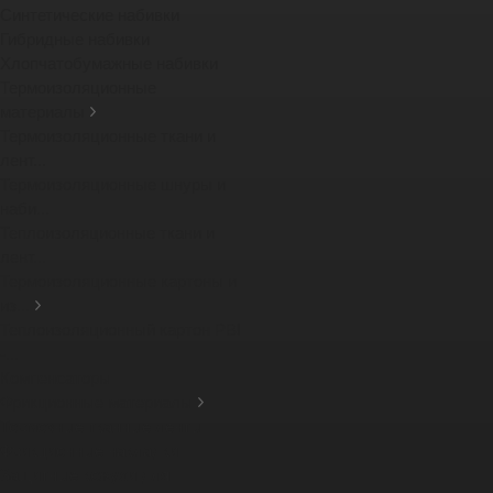
Синтетические набивки
Гибридные набивки
Хлопчатобумажные набивки
Термоизоляционные
материалы
Термоизоляционные ткани и
лент...
Термоизоляционные шнуры и
наби...
Теплоизоляционные ткани и
лент...
Термоизоляционные картоны и
из...
Теплоизоляционный картон PBI
-...
Компенсаторы
Фрикционные материалы
Тормозные тканные ленты
Фрикционные накладки
Защитные кожухи для