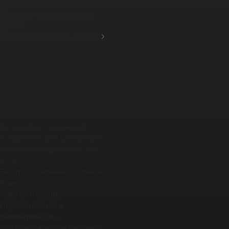
фланцевых ...
Промышленные шланги и
рукава
Соединения, краны, хомуты
Перегрузочные соединения
Резьбовые, фланцевые
соединени...
Сухие соединения
Нержавеющие гигиенические
соед...
Вращающиеся соединения
Кулачковые соединения
Соединения для штукатурки
Фитинги и соединители для
шлан...
Быстроразъемные соединения
Краны
Хомуты и обоймы
Гидравлические и
пневматически...
Седла и шары для шаровых