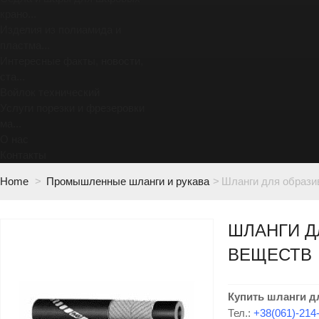
крано...
Изделия из полиамида и
пластма...
Интересные факты, новости,
ста...
Войлок технический
Услуги порезки и фрезеровки
ма...
О нас
Контакты
Home
>
Промышленные шланги и рукава
>
Шланги для образи
ШЛАНГИ Д
ВЕЩЕСТВ
Купить шланги д
Тел.:
+38(061)-214