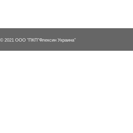
18 OTHER PRODUCTS IN THE SAME 
© 2021 ООО "ПКП"Флексин Украина"