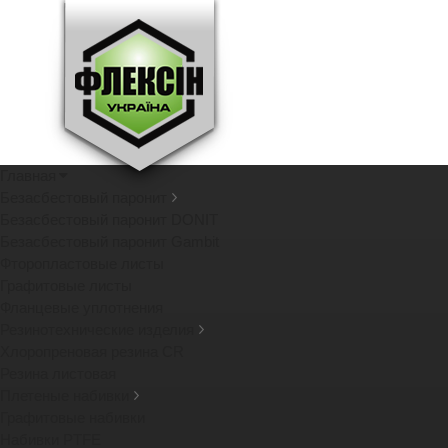
Главная
Безасбестовый паронит
Безасбестовый паронит DONIT
Безасбестовый паронит Gambit
Фторопластовые листы
Графитовые листы
Фланцевые уплотнения
Резинотехнические изделия
Хлоропреновая резина CR
Резина листовая
Плетеные набивки
Графитовые набивки
Набивки PTFE