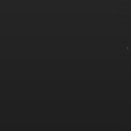
Термо
лент...
Термо
наби...
Тепло
лент...
Термо
из...
Тепло
-...
Компе
Фрикц
Тормо
Фрикц
Защит
фланце
Промы
рукав
Соеди
Перег