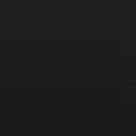
Резьб
соедин
Сухие
Нержа
соед...
Враща
Кулач
Соеди
Фитинг
шлан..
Быстр
Краны
Хомут
Гидра
пневма
Седла
крано..
Издел
пластм
Интер
ста...