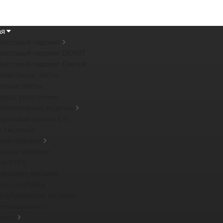
ая
бестовый паронит
бестовый паронит DONIT
бестовый паронит Gambit
пластовые листы
товые листы
евые уплотнения
отехнические изделия
преновая резина CR
а листовая
ные набивки
товые набивки
ки PTFE
тические набивки
дные набивки
атобумажные набивки
изоляционные
иалы