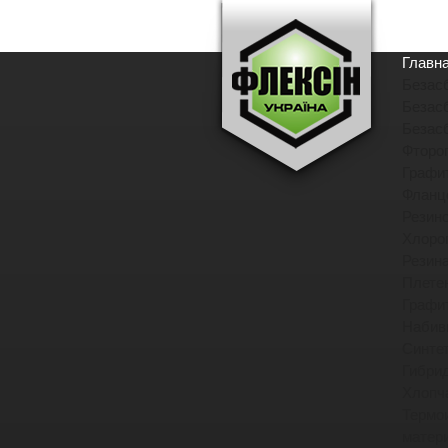
Главн
Безас
Безас
Безас
Фторо
Графи
Фланц
Резин
Хлоро
Резин
Плете
Графи
Набив
Синте
Гибри
Хлопч
Термо
матер