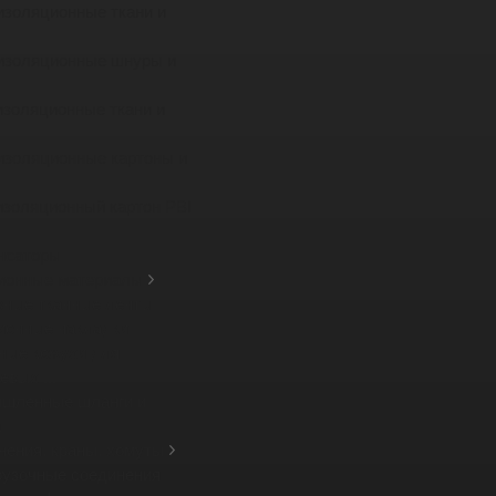
изоляционные ткани и
изоляционные шнуры и
изоляционные ткани и
изоляционные картоны и
изоляционный картон PBI
нсаторы
ионные материалы
зные тканные ленты
ионные накладки
ные кожухи для
вых ...
шленные шланги и
а
нения, краны, хомуты
рузочные соединения