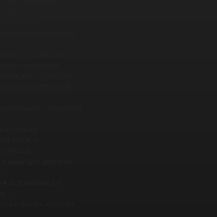
овые, фланцевые
ени...
 соединения
веющие гигиенические
ющиеся соединения
ковые соединения
нения для штукатурки
и и соединители для
.
оразъемные соединения
ы и обоймы
влические и
тически...
 и шары для шаровых
.
ия из полиамида и
а...
есные факты, новости,