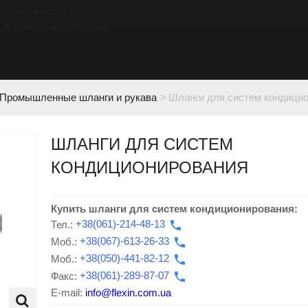
к технический
 порезки и фрезеровки
Промышленные шланги и рукава
>
Шланги для систем кондици
ШЛАНГИ ДЛЯ СИСТЕМ
КОНДИЦИОНИРОВАНИЯ
Купить шланги для систем кондиционирования:
Тел.:
+38(061)-214-48-13
Моб.:
+38(067)-613-26-33
Моб.:
+38(050)-441-82-12
Факс:
+38(061)-289-87-07
E-mail:
info@flexin.com.ua