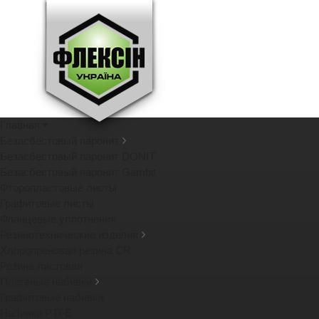
Главная
Безасбестовый паронит
Безасбестовый паронит DONIT
Безасбестовый паронит Gambit
Фторопластовые листы
Графитовые листы
Фланцевые уплотнения
Резинотехнические изделия
Хлоропреновая резина CR
Резина листовая
Плетеные набивки
Графитовые набивки
Набивки PTFE