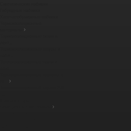
Синтетические набивки
Гибридные набивки
Хлопчатобумажные набивки
Термоизоляционные
материалы
Термоизоляционные ткани и
лент...
Термоизоляционные шнуры и
наби...
Теплоизоляционные ткани и
лент...
Термоизоляционные картоны и
из...
Теплоизоляционный картон PBI
-...
Компенсаторы
Фрикционные материалы
Тормозные тканные ленты
Фрикционные накладки
Защитные кожухи для