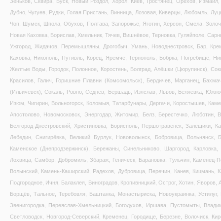
Зеньков, Сквира, Буск, Новый Роздол, Хорол, Киев, Тростянец, Орехов, Измаил, 
Дубно, Чугуев, Рудки, Голая Пристань, Винница, Лозовая, Киверцы, Любомль, Луц
Чоп, Шумск, Шпола, Обухов, Полтава, Запорожье, Яготин, Херсон, Смела, Золоче
Новая Каховка, Борислав, Хмельник, Тячев, Вишнёвое, Терновка, Гуляйполе, Сарн
Ужгород, Жидачов, Перемышляны, Дрогобыч, Умань, Новоднестровск, Бар, Креме
Каховка, Никополь, Путивль, Корец, Яремче, Тернополь, Бобрка, Погребище, Ни
Желтые Воды, Городок, Полонное, Коростень, Болград, Алёшки (Цюрупинск), Соки
Красилов, Галич, Горишние Плавни (Комсомольск), Бердичев, Марганец, Бахма
(Ильичевск), Сокаль, Ровно, Седнев, Бершадь, Изяслав, Львов, Беляевка, Южно
Изюм, Чигирин, Вольногорск, Коломыя, Татарбунары, Дергачи, Коростышев, Каме
Апостолово, Новомосковск, Энергодар, Житомир, Белз, Берестечко, Люботин, 
Белгород-Днестровский, Христиновка, Борисполь, Першотравенск, Залещики, Ка
Лебедин, Снигирёвка, Великий Бурлук, Нововолынск, Бобровица, Вольнянск, Б
Каменское (Днепродзержинск), Бережаны, Синельниково, Шаргород, Карловка, 
Лохвица, Самбор, Добромиль, Збараж, Геническ, Барановка, Тульчин, Каменец-П
Волынский, Камень-Каширский, Радехов, Дубровица, Перечин, Канев, Кицмань, 
Подгородное, Ичня, Балаклея, Виноградов, Кропивницкий, Острог, Хотин, Яворов,
Борщёв, Тальное, Теребовля, Баштанка, Монастыриска, Новоукраинка, Устилуг,
Звенигородка, Переяслав-Хмельницкий, Богодухов, Иршава, Пустомыты, Владим
Светловодск, Новгород-Северский, Кременец, Городище, Березне, Волочиск, Ки