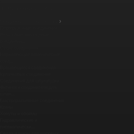
фланцевых ...
Промышленные шланги и
рукава
Соединения, краны, хомуты
Перегрузочные соединения
Резьбовые, фланцевые
соединени...
Сухие соединения
Нержавеющие гигиенические
соед...
Вращающиеся соединения
Кулачковые соединения
Соединения для штукатурки
Фитинги и соединители для
шлан...
Быстроразъемные соединения
Краны
Хомуты и обоймы
Гидравлические и
пневматически...
Седла и шары для шаровых