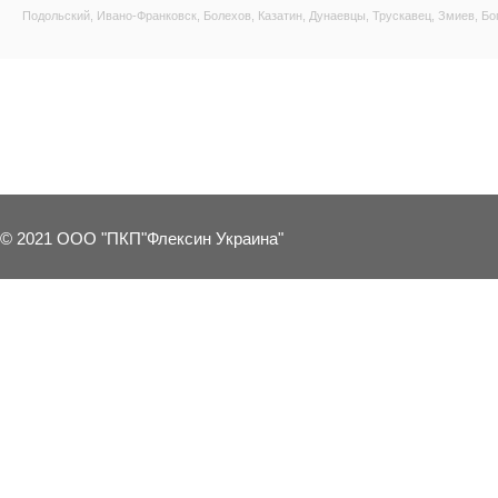
Подольский, Ивано-Франковск, Болехов, Казатин, Дунаевцы, Трускавец, Змиев, Бо
18 OTHER PRODUCTS IN THE SAME 
© 2021 ООО "ПКП"Флексин Украина"