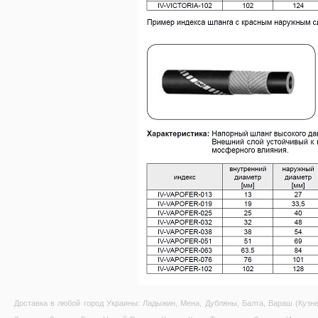
Доставка в любой город Украины: Ладыжин, Мена, Дубляны, Балта, Вараш (Кузне