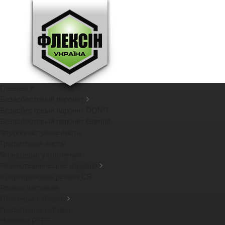
Главная
Безасбестовый паронит
Безасбестовый паронит DONIT
Безасбестовый паронит Gambit
Фторопластовые листы
Графитовые листы
Фланцевые уплотнения
Резинотехнические изделия
Хлоропреновая резина CR
Резина листовая
Плетеные набивки
Графитовые набивки
Набивки PTFE