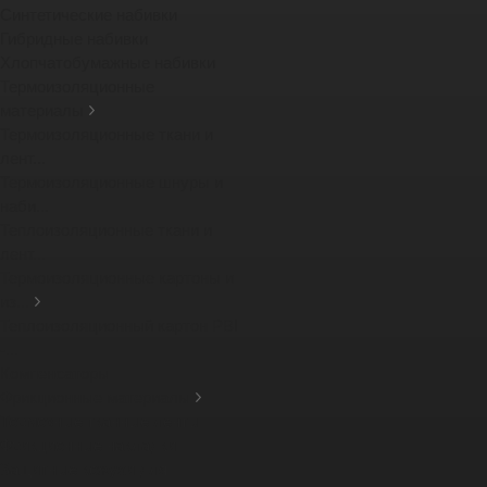
Синтетические набивки
Гибридные набивки
Хлопчатобумажные набивки
Термоизоляционные
материалы
Термоизоляционные ткани и
лент...
Термоизоляционные шнуры и
наби...
Теплоизоляционные ткани и
лент...
Термоизоляционные картоны и
из...
Теплоизоляционный картон PBI
-...
Компенсаторы
Фрикционные материалы
Тормозные тканные ленты
Фрикционные накладки
Защитные кожухи для