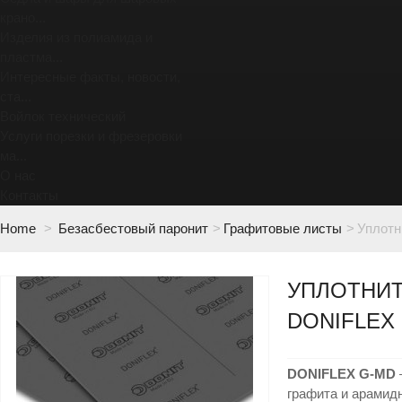
крано...
Изделия из полиамида и
пластма...
Интересные факты, новости,
ста...
Войлок технический
Услуги порезки и фрезеровки
ма...
О нас
Контакты
Home
>
Безасбестовый паронит
>
Графитовые листы
>
Уплотн
УПЛОТНИ
DONIFLEX
DONIFLEX G-MD
графита и арамид