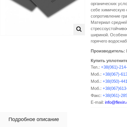
органических усло
себе химическую 
сопротивление гр
Материал средней
стрессоустойчиво
шириной. Особенн
горячего водоснаб
Производитель:
Купить уплотнит
Тел.:
+38(061)-214
Моб.:
+38(067)-61
Моб.:
+38(050)-44
Моб.:
+38(067)613
Факс:
+38(061)-28
E-mail:
info@flexin
Подробное описание