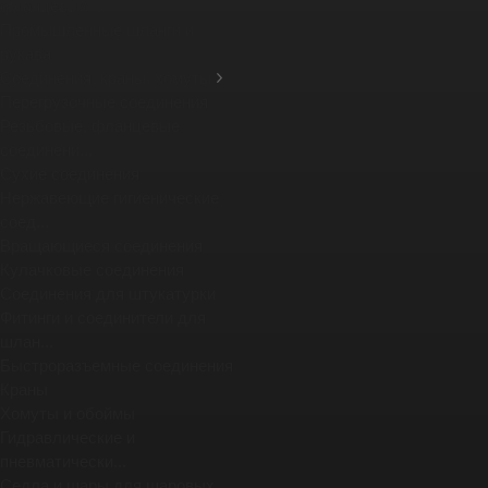
фланцевых ...
Промышленные шланги и
рукава
Соединения, краны, хомуты
Перегрузочные соединения
Резьбовые, фланцевые
соединени...
Сухие соединения
Нержавеющие гигиенические
соед...
Вращающиеся соединения
Кулачковые соединения
Соединения для штукатурки
Фитинги и соединители для
шлан...
Быстроразъемные соединения
Краны
Хомуты и обоймы
Гидравлические и
пневматически...
Седла и шары для шаровых