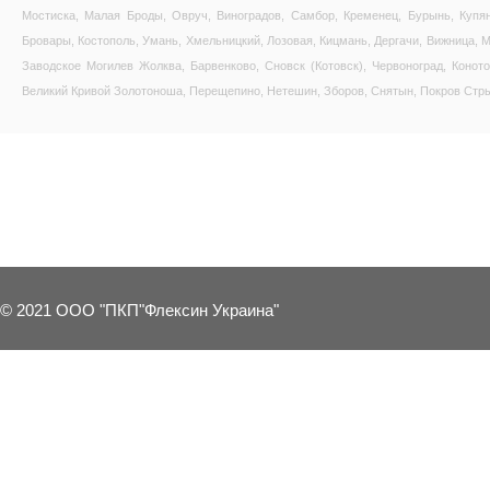
Мостиска, Малая Броды, Овруч, Виноградов, Самбор, Кременец, Бурынь, Купянс
Бровары, Костополь, Умань, Хмельницкий, Лозовая, Кицмань, Дергачи, Вижница, М
Заводское Могилев Жолква, Барвенково, Сновск (Котовск), Червоноград, Коното
Великий Кривой Золотоноша, Перещепино, Нетешин, Зборов, Снятын, Покров Стрый
12 OTHER PRODUCTS IN THE SAME 
© 2021 ООО "ПКП"Флексин Украина"