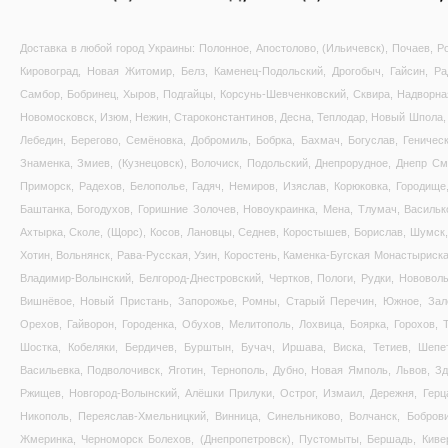
Доставка в любой город Украины: Полонное, Апостолово, (Ильичевск), Почаев, Ро
Кировоград, Новая Житомир, Белз, Каменец-Подольский, Дрогобыч, Гайсин, Р
Самбор, Бобринец, Хыров, Подгайцы, Корсунь-Шевченковский, Сквира, Надворная,
Новомосковск, Изюм, Нежин, Староконстантинов, Десна, Теплодар, Новый Шпола, 
Лебедин, Берегово, Семёновка, Добромиль, Бобрка, Бахмач, Богуслав, Геническ
Знаменка, Змиев, (Кузнецовск), Волочиск, Подольский, Днепрорудное, Днепр См
Приморск, Радехов, Белополье, Гадяч, Немиров, Изяслав, Корюковка, Городище,
Баштанка, Богодухов, Горишние Золочев, Новоукраинка, Мена, Тлумач, Васильков
Ахтырка, Сколе, (Щорс), Косов, Лановцы, Седнев, Коростышев, Борислав, Шумск, 
Хотин, Вольнянск, Рава-Русская, Узин, Коростень, Каменка-Бугская Монастыриска
Владимир-Волынский, Белгород-Днестровский, Чертков, Пологи, Рудки, Нововолы
Вишнёвое, Новый Пристань, Запорожье, Ромны, Старый Перечин, Южное, Зале
Орехов, Гайворон, Городенка, Обухов, Мелитополь, Лохвица, Боярка, Горохов, 
Шостка, Кобеляки, Бердичев, Бурштын, Бучач, Иршава, Виска, Тетиев, Шепе
Васильевка, Подволочивск, Яготин, Тернополь, Дубно, Новая Ямполь, Львов, Зд
Ржищев, Новгород-Волынский, Алёшки Прилуки, Острог, Измаил, Дережня, Герц
Никополь, Переяслав-Хмельницкий, Винница, Синельниково, Волчанск, Бобров
Жмеринка, Черноморск Болехов, (Днепропетровск), Пустомыты, Бершадь, Киве