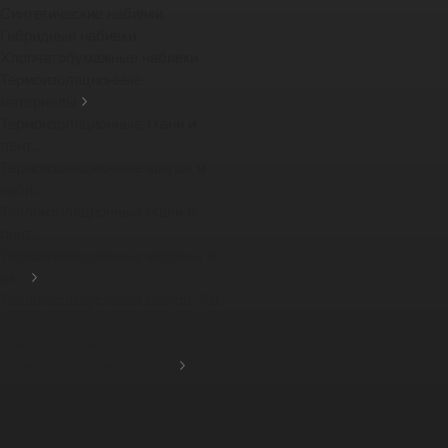
Синтетические набивки
Гибридные набивки
Хлопчатобумажные набивки
Термоизоляционные
материалы
Термоизоляционные ткани и
лент...
Термоизоляционные шнуры и
наби...
Теплоизоляционные ткани и
лент...
Термоизоляционные картоны и
из...
Теплоизоляционный картон PBI
-...
Компенсаторы
Фрикционные материалы
Тормозные тканные ленты
Фрикционные накладки
Защитные кожухи для