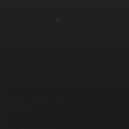
фланцевых ...
Промышленные шланги и
рукава
Соединения, краны, хомуты
Перегрузочные соединения
Резьбовые, фланцевые
соединени...
Сухие соединения
Нержавеющие гигиенические
соед...
Вращающиеся соединения
Кулачковые соединения
Соединения для штукатурки
Фитинги и соединители для
шлан...
Быстроразъемные соединения
Краны
Хомуты и обоймы
Гидравлические и
пневматически...
Седла и шары для шаровых