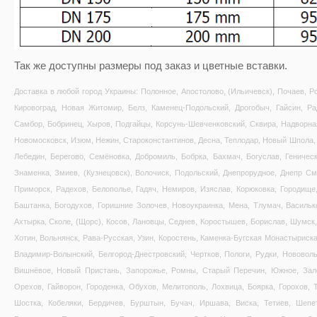
Так же доступны размеры под заказ и цветные вставки.
Доставка в любой город Украины: Полонное, Апостолово, (Ильичевск), Почаев, Ро
Кировоград, Новая Житомир, Белз, Каменец-Подольский, Дрогобыч, Гайсин, Р
Самбор, Бобринец, Хыров, Подгайцы, Корсунь-Шевченковский, Сквира, Надворная,
Новомосковск, Изюм, Нежин, Староконстантинов, Десна, Теплодар, Новый Шпола, 
Лебедин, Берегово, Семёновка, Добромиль, Бобрка, Бахмач, Богуслав, Геническ
Знаменка, Змиев, (Кузнецовск), Волочиск, Подольский, Днепрорудное, Днепр См
Приморск, Радехов, Белополье, Гадяч, Немиров, Изяслав, Корюковка, Городище,
Баштанка, Богодухов, Горишние Золочев, Новоукраинка, Мена, Тлумач, Васильков
Ахтырка, Сколе, (Щорс), Косов, Лановцы, Седнев, Коростышев, Борислав, Шумск, 
Хотин, Вольнянск, Рава-Русская, Узин, Коростень, Каменка-Бугская Монастыриска
Владимир-Волынский, Белгород-Днестровский, Чертков, Пологи, Рудки, Нововолы
Вишнёвое, Новый Пристань, Запорожье, Ромны, Старый Перечин, Южное, Зале
Орехов, Гайворон, Городенка, Обухов, Мелитополь, Лохвица, Боярка, Горохов, 
Шостка, Кобеляки, Бердичев, Бурштын, Бучач, Иршава, Виска, Тетиев, Шепе