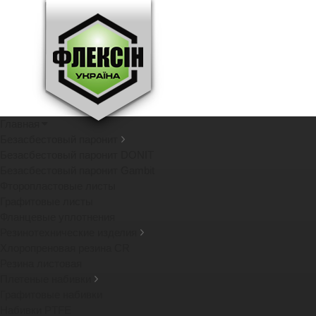
Главная
Безасбестовый паронит
Безасбестовый паронит DONIT
Безасбестовый паронит Gambit
Фторопластовые листы
Графитовые листы
Фланцевые уплотнения
Резинотехнические изделия
Хлоропреновая резина CR
Резина листовая
Плетеные набивки
Графитовые набивки
Набивки PTFE