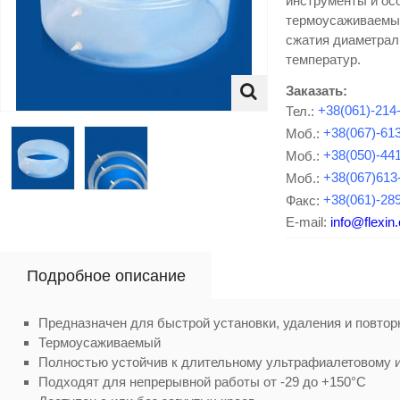
инструменты и ос
термоусаживаемый
сжатия диаметрал
температур.
Заказать:
Тел.:
+38(061)-214
Моб.:
+38(067)-61
Моб.:
+38(050)-44
Моб.:
+38(067)613
Факс:
+38(061)-28
E-mail:
info@flexin
Подробное описание
Предназначен для быстрой установки, удаления и повтор
Термоусаживаемый
Полностью устойчив к длительному ультрафиалетовому 
Подходят для непрерывной работы от -29 до +150°С