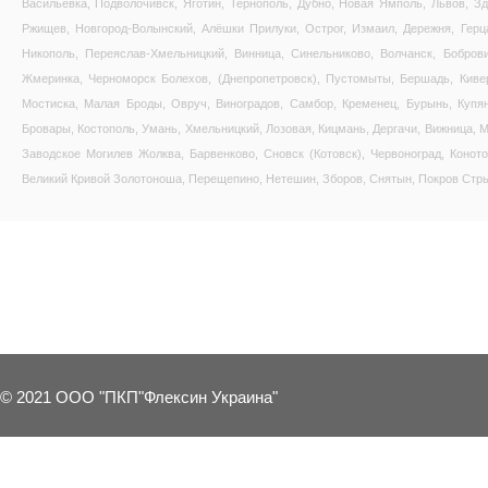
Васильевка, Подволочивск, Яготин, Тернополь, Дубно, Новая Ямполь, Львов, Зд
Ржищев, Новгород-Волынский, Алёшки Прилуки, Острог, Измаил, Дережня, Герц
Никополь, Переяслав-Хмельницкий, Винница, Синельниково, Волчанск, Бобров
Жмеринка, Черноморск Болехов, (Днепропетровск), Пустомыты, Бершадь, Киве
Мостиска, Малая Броды, Овруч, Виноградов, Самбор, Кременец, Бурынь, Купянс
Бровары, Костополь, Умань, Хмельницкий, Лозовая, Кицмань, Дергачи, Вижница, М
Заводское Могилев Жолква, Барвенково, Сновск (Котовск), Червоноград, Коното
Великий Кривой Золотоноша, Перещепино, Нетешин, Зборов, Снятын, Покров Стрый
12 OTHER PRODUCTS IN THE SAME 
© 2021 ООО "ПКП"Флексин Украина"