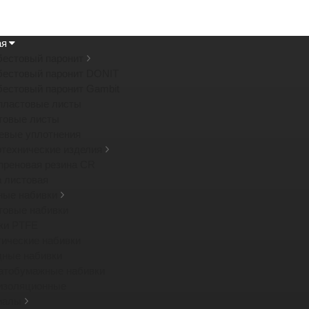
ая
бестовый паронит
бестовый паронит DONIT
бестовый паронит Gambit
пластовые листы
товые листы
евые уплотнения
отехнические изделия
преновая резина CR
а листовая
ные набивки
товые набивки
ки PTFE
тические набивки
дные набивки
атобумажные набивки
изоляционные
иалы