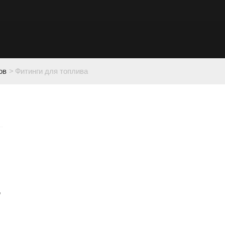
ов
>
Фитинги для топлива
,