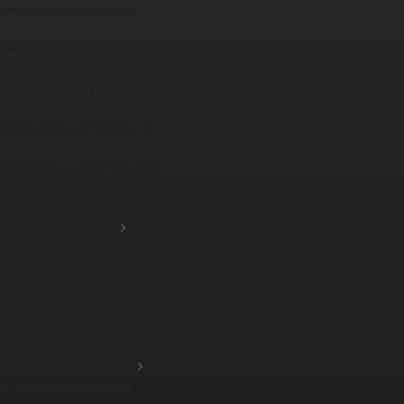
изоляционные ткани и
изоляционные шнуры и
изоляционные ткани и
изоляционные картоны и
изоляционный картон PBI
нсаторы
ионные материалы
зные тканные ленты
ионные накладки
ные кожухи для
вых ...
шленные шланги и
а
нения, краны, хомуты
рузочные соединения