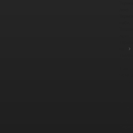
Термо
лент...
Термо
наби...
Тепло
лент...
Термо
из...
Тепло
-...
Компе
Фрикц
Тормо
Фрикц
Защит
фланце
Промы
рукав
Соеди
Перег