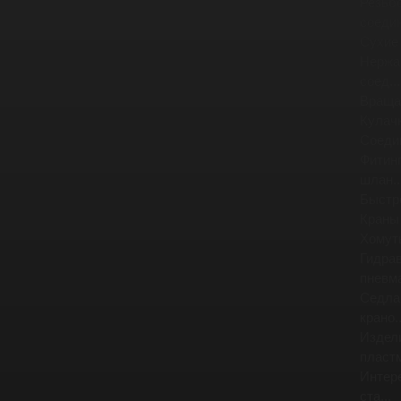
Резьб
соедин
Сухие
Нержа
соед...
Враща
Кулач
Соеди
Фитинг
шлан..
Быстр
Краны
Хомут
Гидра
пневма
Седла
крано..
Издел
пластм
Интер
ста...