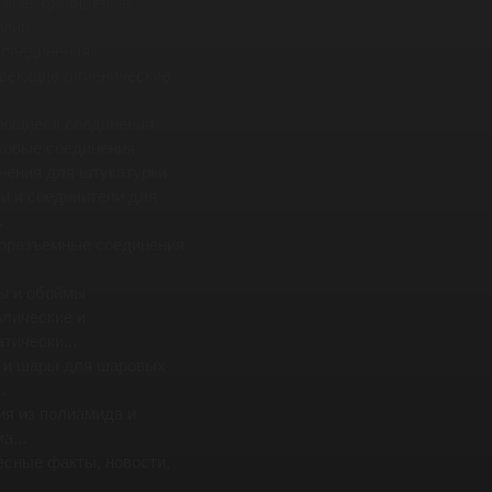
овые, фланцевые
ени...
 соединения
веющие гигиенические
ющиеся соединения
ковые соединения
нения для штукатурки
и и соединители для
.
оразъемные соединения
ы и обоймы
влические и
тически...
 и шары для шаровых
.
ия из полиамида и
а...
есные факты, новости,