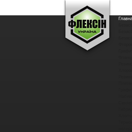
Главн
Безас
Безас
Безас
Фторо
Графи
Фланц
Резин
Хлоро
Резин
Плете
Графи
Набив
Синте
Гибри
Хлопч
Термо
матер