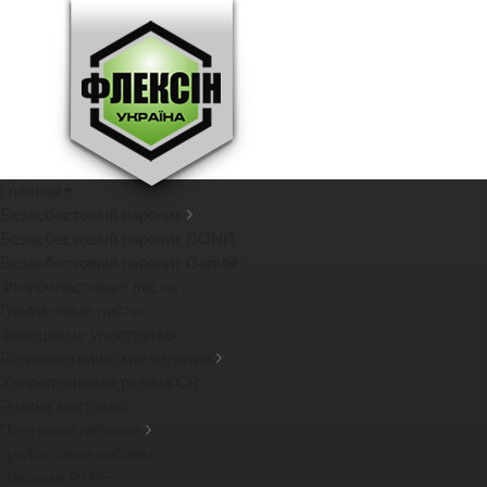
Главная
Безасбестовый паронит
Безасбестовый паронит DONIT
Безасбестовый паронит Gambit
Фторопластовые листы
Графитовые листы
Фланцевые уплотнения
Резинотехнические изделия
Хлоропреновая резина CR
Резина листовая
Плетеные набивки
Графитовые набивки
Набивки PTFE