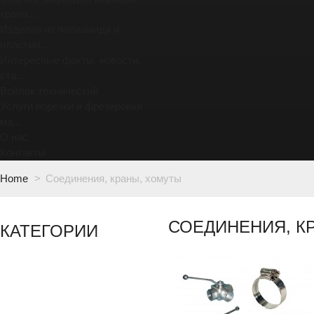
крано...
Изделия из полиамида и
пластма...
Интересные факты, новости,
ста...
Войлок технический
Услуги порезки и фрезеровки
ма...
О нас
Контакты
Home
>
Соединения, краны, хомуты
СОЕДИНЕНИЯ, К
КАТЕГОРИИ