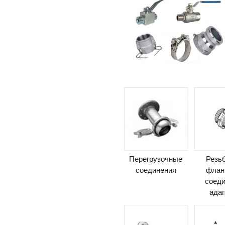
Перегрузочные
Резь
соединения
флан
соеди
ада