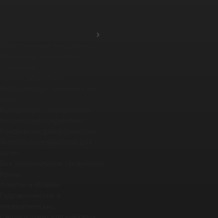
фланцевых ...
Промышленные шланги и
рукава
Соединения, краны, хомуты
Перегрузочные соединения
Резьбовые, фланцевые
соединени...
Сухие соединения
Нержавеющие гигиенические
соед...
Вращающиеся соединения
Кулачковые соединения
Соединения для штукатурки
Фитинги и соединители для
шлан...
Быстроразъемные соединения
Краны
Хомуты и обоймы
Гидравлические и
пневматически...
Седла и шары для шаровых