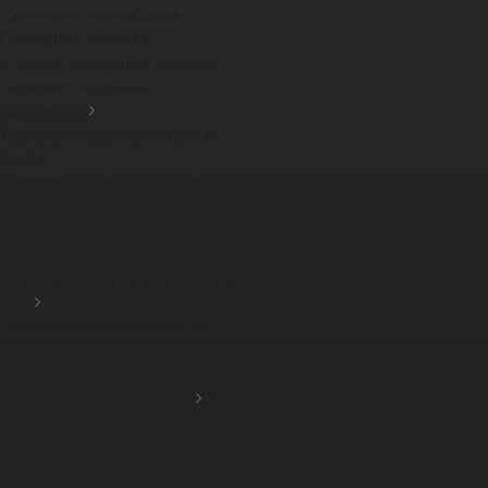
Синтетические набивки
Гибридные набивки
Хлопчатобумажные набивки
Термоизоляционные
материалы
Термоизоляционные ткани и
лент...
Термоизоляционные шнуры и
наби...
Теплоизоляционные ткани и
лент...
Термоизоляционные картоны и
из...
Теплоизоляционный картон PBI
-...
Компенсаторы
Фрикционные материалы
Тормозные тканные ленты
Фрикционные накладки
Защитные кожухи для