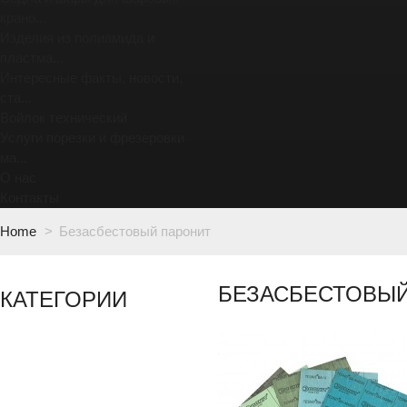
крано...
Изделия из полиамида и
пластма...
Интересные факты, новости,
ста...
Войлок технический
Услуги порезки и фрезеровки
ма...
О нас
Контакты
Home
>
Безасбестовый паронит
БЕЗАСБЕСТОВЫЙ
КАТЕГОРИИ