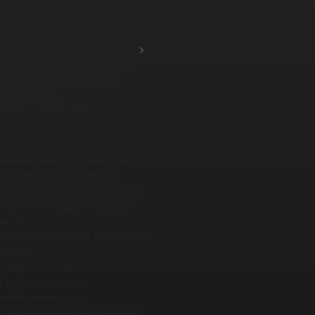
фланцевых ...
Промышленные шланги и
рукава
Соединения, краны, хомуты
Перегрузочные соединения
Резьбовые, фланцевые
соединени...
Сухие соединения
Нержавеющие гигиенические
соед...
Вращающиеся соединения
Кулачковые соединения
Соединения для штукатурки
Фитинги и соединители для
шлан...
Быстроразъемные соединения
Краны
Хомуты и обоймы
Гидравлические и
пневматически...
Седла и шары для шаровых