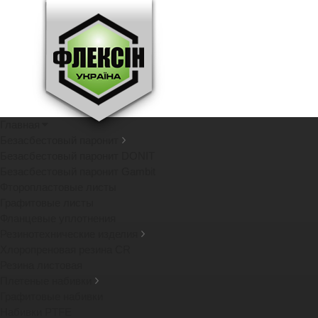
Главная
Безасбестовый паронит
Безасбестовый паронит DONIT
Безасбестовый паронит Gambit
Фторопластовые листы
Графитовые листы
Фланцевые уплотнения
Резинотехнические изделия
Хлоропреновая резина CR
Резина листовая
Плетеные набивки
Графитовые набивки
Набивки PTFE