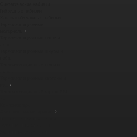
Синтетические набивки
Гибридные набивки
Хлопчатобумажные набивки
Термоизоляционные
материалы
Термоизоляционные ткани и
лент...
Термоизоляционные шнуры и
наби...
Теплоизоляционные ткани и
лент...
Термоизоляционные картоны и
из...
Теплоизоляционный картон PBI
-...
Компенсаторы
Фрикционные материалы
Тормозные тканные ленты
Фрикционные накладки
Защитные кожухи для