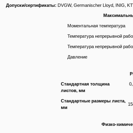
Допуски/сертификаты:
DVGW,
Germanischer Lloyd,
INIG,
K
Максимальны
Моментальная температура
Температура непрерывной раб
Температура непрерывной раб
Давление
Р
Стандартная толщина
0,3;
листов, мм
Стандартные размеры листа,
150
мм
Физко-химиче