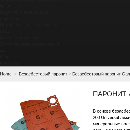
крано...
Изделия из полиамида и
пластма...
Интересные факты, новости,
ста...
Войлок технический
Услуги порезки и фрезеровки
ма...
О нас
Контакты
Home
>
Безасбестовый паронит
>
Безасбестовый паронит Gam
ПАРОНИТ 
В основе безасбе
200
Universal
леж
минеральные воло