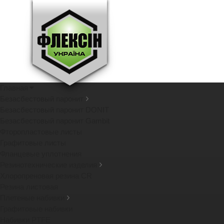
Главная
Безасбестовый паронит
Безасбестовый паронит DONIT
Безасбестовый паронит Gambit
Фторопластовые листы
Графитовые листы
Фланцевые уплотнения
Резинотехнические изделия
Хлоропреновая резина CR
Резина листовая
Плетеные набивки
Графитовые набивки
Набивки PTFE