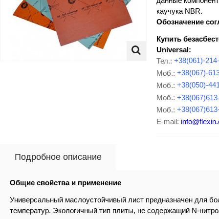
данные компонент
каучука
NBR
.
Обозначение сог
Купить безасбес
Universal:
Тел.:
+38(061)-214
Моб.:
+38(067)-61
Моб.:
+38(050)-44
Моб.:
+38(067)613
Моб.:
+38(067)613
E-mail:
info@flexin
Подробное описание
Общие свойства и применение
Универсальный маслоустойчивый лист предназначен для бол
температур. Экологичный тип плиты, не содержащий N-нитро