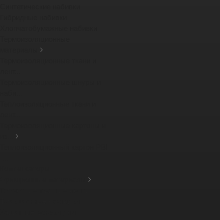
Синтетические набивки
Гибридные набивки
Хлопчатобумажные набивки
Термоизоляционные
материалы
Термоизоляционные ткани и
лент...
Термоизоляционные шнуры и
наби...
Теплоизоляционные ткани и
лент...
Термоизоляционные картоны и
из...
Теплоизоляционный картон PBI
-...
Компенсаторы
Фрикционные материалы
Тормозные тканные ленты
Фрикционные накладки
Защитные кожухи для