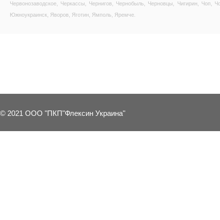
Червонозаводское, Черкассы, Чернигов, Чернобыль, Черновцы, Чигирин, Чоп, Ч
Южноукраинск, Яворов, Яготин, Ямполь, Яремче.
13 OTHER PRODUCTS IN THE SAME 
© 2021 ООО "ПКП"Флексин Украина"