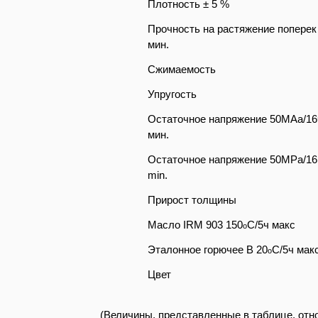
Плотность ± 5 %
Прочность на растяжение поперек
мин.
Сжимаемость
Упругость
Остаточное напряжение 50MАa/16
мин.
Остаточное напряжение 50MPa/16
min.
Прирост толщины
Масло IRM 903 150
C/5ч макс
o
Эталонное горючее B 20
C/5ч мак
o
Цвет
(Величины, представленные в таблице, отн