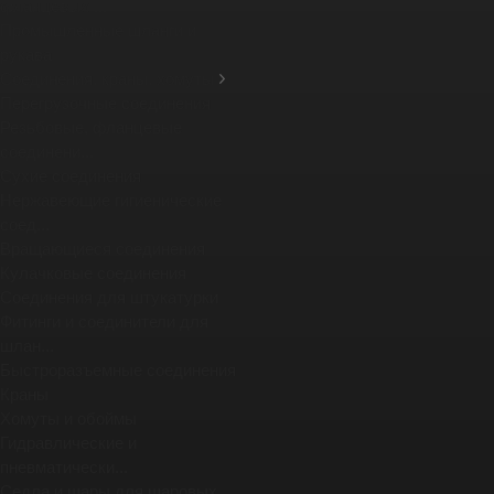
фланцевых ...
Промышленные шланги и
рукава
Соединения, краны, хомуты
Перегрузочные соединения
Резьбовые, фланцевые
соединени...
Сухие соединения
Нержавеющие гигиенические
соед...
Вращающиеся соединения
Кулачковые соединения
Соединения для штукатурки
Фитинги и соединители для
шлан...
Быстроразъемные соединения
Краны
Хомуты и обоймы
Гидравлические и
пневматически...
Седла и шары для шаровых