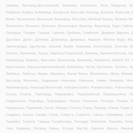
Церковь, Белгород-Днестровский, Беляевка, Белополье, Белз, Бердичев, Б
Бобринец, Бобрка, Бобровица, Богодухов, Богуслав, Болград, Болехов, Борислав,
Валки, Васильевка, Васильков, Вашковцы, Ватутино, Великий Бурлук, Великие М
Вознесенск, Волчанск, Волочиск, Вольногорск, Вижница, Вышгород, Гадяч, Гайсин,
Городище, Городня, Городок, Горохов, Гребёнка, Гуляйполе, Деражня, Дергачи,
Дрогобыч, Дубно, Дубляны, Дубровица, Дунаевцы, Жашков, Жёлтые Воды, Жид
Звенигородка,
Здолбунов, Зеньков, Змиёв, Знаменка, Золотоноша, Золочев, И
Казатин, Калиновка, Калуш, Каменец-Подольский, Каменка, Каменка-Бугская, Ка
Кировоград, Кицмань, Красилов, Красноград, Кременец, Кременчуг, Кривой Рог, 
Коростышев, Корсунь-Шевченковский, Корюковка, Косов, Костополь, Котовск, Ку
Любомль, Люботин, Малин, Марганец, Малая Виска, Мелитополь, Мена, Мерефа
Мостиска, Мукачево, Надворная, Николаев, Никополь, Нежин, Немиров, Нет
Новомиргород, Новоград-Волынский, Новоднестровск, Новомосковск, Новоселица
Острог, Очаков, Павлоград, Первомайск, Первомайский, Перемышляны, Пе
Подволочиск, Подгайцы, Подгородное, Пологи, Полонное, Полтава, Почаев, П
Радомышль, Радивилов, Рахов, Ржищев, Рогатин, Ровно, Рожище, Ромны, Рудки, 
Скадовск, Скалат, Сквира, Сколе, Славута, Славутич, Смела, Снигирёвка, Сн
Таврийск, Тальное, Тараща, Татарбунары, Теплодар, Тернополь, Терновка, Тетие
Узин, Украинка, Ужгород, Умань, Устилуг, Фастов, Харьков, Херсон, Хмельн