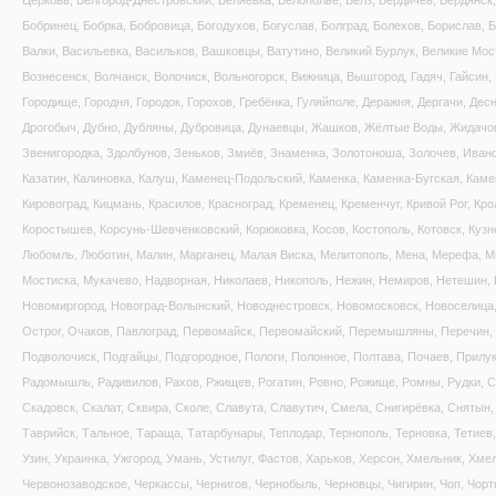
Церковь, Белгород-Днестровский, Беляевка, Белополье, Белз, Бердичев, Бердянск
Бобринец, Бобрка, Бобровица, Богодухов, Богуслав, Болград, Болехов, Борислав, 
Валки, Васильевка, Васильков, Вашковцы, Ватутино, Великий Бурлук, Великие Мо
Вознесенск, Волчанск, Волочиск, Вольногорск, Вижница, Вышгород, Гадяч, Гайсин, Г
Городище, Городня, Городок, Горохов, Гребёнка, Гуляйполе, Деражня, Дергачи, Де
Дрогобыч, Дубно, Дубляны, Дубровица, Дунаевцы, Жашков, Жёлтые Воды, Жидачов
Звенигородка, Здолбунов, Зеньков, Змиёв, Знаменка, Золотоноша, Золочев, Иван
Казатин, Калиновка, Калуш, Каменец-Подольский, Каменка, Каменка-Бугская, Каме
Кировоград, Кицмань, Красилов, Красноград, Кременец, Кременчуг, Кривой Рог, Кр
Коростышев, Корсунь-Шевченковский, Корюковка, Косов, Костополь, Котовск, Кузне
Любомль, Люботин, Малин, Марганец, Малая Виска, Мелитополь, Мена, Мерефа, 
Мостиска, Мукачево, Надворная, Николаев, Никополь, Нежин, Немиров, Нетешин, 
Новомиргород, Новоград-Волынский, Новоднестровск, Новомосковск, Новоселица,
Острог, Очаков, Павлоград, Первомайск, Первомайский, Перемышляны, Перечин,
Подволочиск, Подгайцы, Подгородное, Пологи, Полонное, Полтава, Почаев, Прилук
Радомышль, Радивилов, Рахов, Ржищев, Рогатин, Ровно, Рожище, Ромны, Рудки, 
Скадовск, Скалат, Сквира, Сколе, Славута, Славутич, Смела, Снигирёвка, Сняты
Таврийск, Тальное, Тараща, Татарбунары, Теплодар, Тернополь, Терновка, Тетиев,
Узин, Украинка, Ужгород, Умань, Устилуг, Фастов, Харьков, Херсон, Хмельник, Хме
Червонозаводское, Черкассы, Чернигов, Чернобыль, Черновцы, Чигирин, Чоп, Чорт