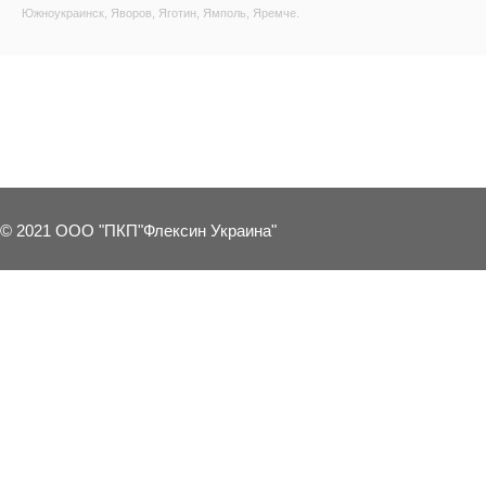
Южноукраинск, Яворов, Яготин, Ямполь, Яремче.
13 OTHER PRODUCTS IN THE SAME 
© 2021 ООО "ПКП"Флексин Украина"