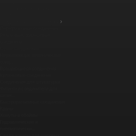
фланцевых ...
Промышленные шланги и
рукава
Соединения, краны, хомуты
Перегрузочные соединения
Резьбовые, фланцевые
соединени...
Сухие соединения
Нержавеющие гигиенические
соед...
Вращающиеся соединения
Кулачковые соединения
Соединения для штукатурки
Фитинги и соединители для
шлан...
Быстроразъемные соединения
Краны
Хомуты и обоймы
Гидравлические и
пневматически...
Седла и шары для шаровых