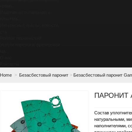
крано...
Изделия из полиамида и
пластма...
Интересные факты, новости,
ста...
Войлок технический
Услуги порезки и фрезеровки
ма...
О нас
Контакты
Home
>
Безасбестовый паронит
>
Безасбестовый паронит Gam
ПАРОНИТ 
Состав уплотните
натуральными, ми
наполнителями, с