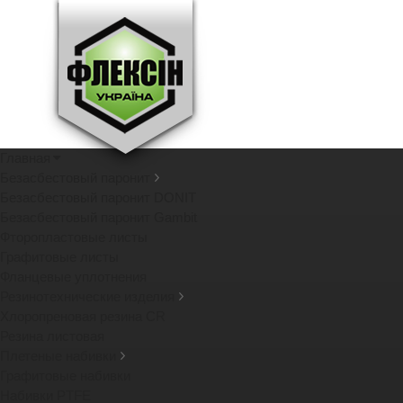
Главная
Безасбестовый паронит
Безасбестовый паронит DONIT
Безасбестовый паронит Gambit
Фторопластовые листы
Графитовые листы
Фланцевые уплотнения
Резинотехнические изделия
Хлоропреновая резина CR
Резина листовая
Плетеные набивки
Графитовые набивки
Набивки PTFE