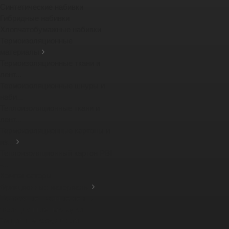
Синтетические набивки
Гибридные набивки
Хлопчатобумажные набивки
Термоизоляционные
материалы
Термоизоляционные ткани и
лент...
Термоизоляционные шнуры и
наби...
Теплоизоляционные ткани и
лент...
Термоизоляционные картоны и
из...
Теплоизоляционный картон PBI
-...
Компенсаторы
Фрикционные материалы
Тормозные тканные ленты
Фрикционные накладки
Защитные кожухи для