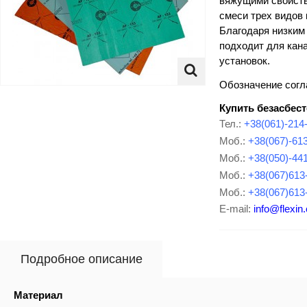
вяжущими свойств
смеси трех видов
Благодаря низким
подходит для кан
установок.
Обозначение согл
Купить безасбест
Тел.:
+38(061)-214
Моб.:
+38(067)-61
Моб.:
+38(050)-44
Моб.:
+38(067)613
Моб.:
+38(067)613
E-mail:
info@flexin
Подробное описание
Материал