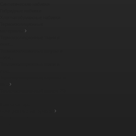
Синтетические набивки
Гибридные набивки
Хлопчатобумажные набивки
Термоизоляционные
материалы
Термоизоляционные ткани и
лент...
Термоизоляционные шнуры и
наби...
Теплоизоляционные ткани и
лент...
Термоизоляционные картоны и
из...
Теплоизоляционный картон PBI
-...
Компенсаторы
Фрикционные материалы
Тормозные тканные ленты
Фрикционные накладки
Защитные кожухи для