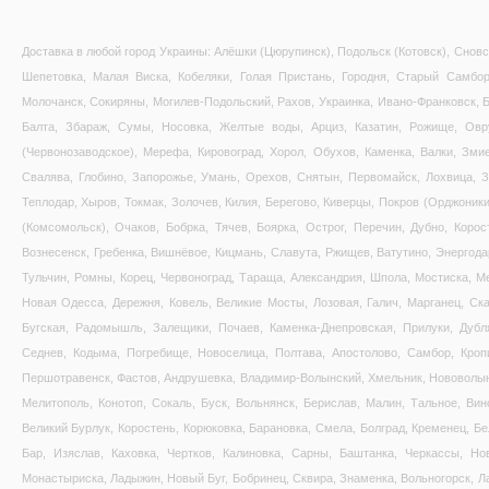
Доставка в любой город Украины: Алёшки (Цюрупинск), Подольск (Котовск), Сновс
Шепетовка, Малая Виска, Кобеляки, Голая Пристань, Городня, Старый Самбор
Молочанск, Сокиряны, Могилев-Подольский, Рахов, Украинка, Ивано-Франковск, Б
Балта, Збараж, Сумы, Носовка, Желтые воды, Арциз, Казатин, Рожище, Овр
(Червонозаводское), Мерефа, Кировоград, Хорол, Обухов, Каменка, Валки, Змие
Свалява, Глобино, Запорожье, Умань, Орехов, Снятын, Первомайск, Лохвица, Зд
Теплодар, Хыров, Токмак, Золочев, Килия, Берегово, Киверцы, Покров (Орджоник
(Комсомольск), Очаков, Бобрка, Тячев, Боярка, Острог, Перечин, Дубно, Коро
Вознесенск, Гребенка, Вишнёвое, Кицмань, Славута, Ржищев, Ватутино, Энергода
Тульчин, Ромны, Корец, Червоноград, Тараща, Александрия, Шпола, Мостиска, Ме
Новая Одесса, Дережня, Ковель, Великие Мосты, Лозовая, Галич, Марганец, Ска
Бугская, Радомышль, Залещики, Почаев, Каменка-Днепровская, Прилуки, Дубл
Седнев, Кодыма, Погребище, Новоселица, Полтава, Апостолово, Самбор, Кропи
Першотравенск, Фастов, Андрушевка, Владимир-Волынский, Хмельник, Нововолынс
Мелитополь, Конотоп, Сокаль, Буск, Вольнянск, Берислав, Малин, Тальное, Вин
Великий Бурлук, Коростень, Корюковка, Барановка, Смела, Болград, Кременец, Бе
Бар, Изяслав, Каховка, Чертков, Калиновка, Сарны, Баштанка, Черкассы, Но
Монастыриска, Ладыжин, Новый Буг, Бобринец, Сквира, Знаменка, Вольногорск, Л