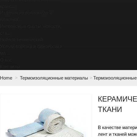
крано...
Изделия из полиамида и
пластма...
Интересные факты, новости,
ста...
Войлок технический
Услуги порезки и фрезеровки
ма...
О нас
Контакты
Home
>
Термоизоляционные материалы
>
Термоизоляционные 
КЕРАМИЧЕ
ТКАНИ
В качестве матер
лент и тканей мож