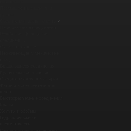
фланцевых ...
Промышленные шланги и
рукава
Соединения, краны, хомуты
Перегрузочные соединения
Резьбовые, фланцевые
соединени...
Сухие соединения
Нержавеющие гигиенические
соед...
Вращающиеся соединения
Кулачковые соединения
Соединения для штукатурки
Фитинги и соединители для
шлан...
Быстроразъемные соединения
Краны
Хомуты и обоймы
Гидравлические и
пневматически...
Седла и шары для шаровых