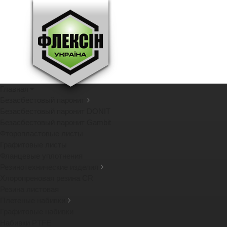
Главная
Безасбестовый паронит
Безасбестовый паронит DONIT
Безасбестовый паронит Gambit
Фторопластовые листы
Графитовые листы
Фланцевые уплотнения
Резинотехнические изделия
Хлоропреновая резина CR
Резина листовая
Плетеные набивки
Графитовые набивки
Набивки PTFE