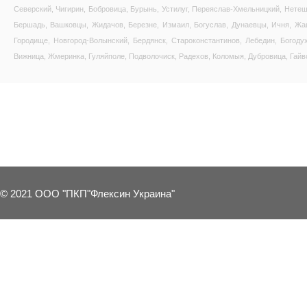
Северский, Чигирин, Бобровица, Бурынь, Устилуг, Переяслав-Хмельницкий, Нетеш
Бершадь, Вашковцы, Жидачов, Березне, Измаил, Богуслав, Дунаевцы, Ичня, Жашк
Городище, Новгород-Волынский, Бердянск, Староконстантинов, Лебедин, Богоду
Вижница, Жмеринка, Гуляйполе, Подволочиск, Радехов, Коломыя, Дубровица, Гайво
3 OTHER PRODUCTS IN THE SAME C
© 2021 ООО "ПКП"Флексин Украина"