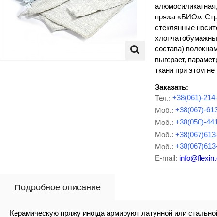
алюмосиликатная,
пряжа «БИО». Стр
стеклянные носит
хлопчатобумажным
состава) волокна
выгорает, параме
ткани при этом не
Заказать:
Тел.:
+38(061)-214
Моб.:
+38(067)-61
Моб.:
+38(050)-44
Моб.:
+38(067)613
Моб.:
+38(067)613
E-mail:
info@flexin
Подробное описание
Керамическую пряжу иногда армируют латунной или стальной