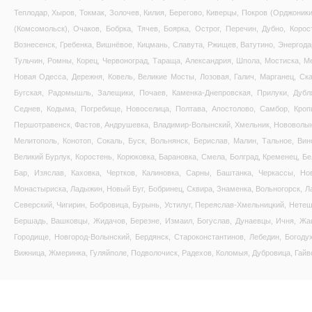
Теплодар, Хыров, Токмак, Золочев, Килия, Берегово, Киверцы, Покров (Орджоник
(Комсомольск), Очаков, Бобрка, Тячев, Боярка, Острог, Перечин, Дубно, Коро
Вознесенск, Гребенка, Вишнёвое, Кицмань, Славута, Ржищев, Ватутино, Энергода
Тульчин, Ромны, Корец, Червоноград, Тараща, Александрия, Шпола, Мостиска, Ме
Новая Одесса, Дережня, Ковель, Великие Мосты, Лозовая, Галич, Марганец, Ска
Бугская, Радомышль, Залещики, Почаев, Каменка-Днепровская, Прилуки, Дубл
Седнев, Кодыма, Погребище, Новоселица, Полтава, Апостолово, Самбор, Кропи
Першотравенск, Фастов, Андрушевка, Владимир-Волынский, Хмельник, Нововолынс
Мелитополь, Конотоп, Сокаль, Буск, Вольнянск, Берислав, Малин, Тальное, Вин
Великий Бурлук, Коростень, Корюковка, Барановка, Смела, Болград, Кременец, Бе
Бар, Изяслав, Каховка, Чертков, Калиновка, Сарны, Баштанка, Черкассы, Но
Монастыриска, Ладыжин, Новый Буг, Бобринец, Сквира, Знаменка, Вольногорск, Л
Северский, Чигирин, Бобровица, Бурынь, Устилуг, Переяслав-Хмельницкий, Нетеш
Бершадь, Вашковцы, Жидачов, Березне, Измаил, Богуслав, Дунаевцы, Ичня, Жашк
Городище, Новгород-Волынский, Бердянск, Староконстантинов, Лебедин, Богоду
Вижница, Жмеринка, Гуляйполе, Подволочиск, Радехов, Коломыя, Дубровица, Гайво