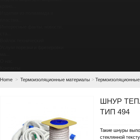
крано...
Изделия из полиамида и
пластма...
Интересные факты, новости,
ста...
Войлок технический
Услуги порезки и фрезеровки
ма...
О нас
Контакты
Home
>
Термоизоляционные материалы
>
Термоизоляционные
ШНУР ТЕ
ТИП 494
Такие шнуры выпо
стеклянной текст