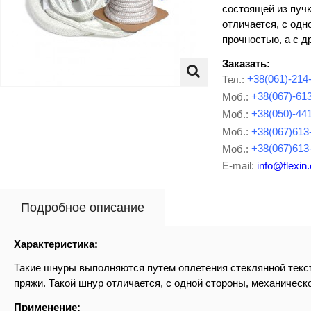
состоящей из пучк
отличается, с одн
прочностью, а с д
Заказать:
Тел.:
+38(061)-214
Моб.:
+38(067)-61
Моб.:
+38(050)-44
Моб.:
+38(067)613
Моб.:
+38(067)613
E-mail:
info@flexin
Подробное описание
Характеристика:
Такие шнуры выполняются путем оплетения стеклянной текс
пряжи. Такой шнур отличается, с одной стороны, механическо
Применение: