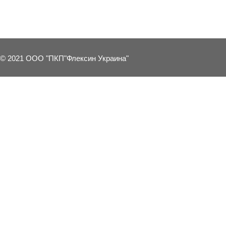
8 OTHER PRODUCTS IN THE SAME C
© 2021 ООО "ПКП"Флексин Украина"