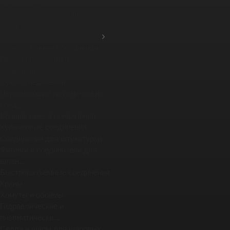
фланцевых ...
Промышленные шланги и
рукава
Соединения, краны, хомуты
Перегрузочные соединения
Резьбовые, фланцевые
соединени...
Сухие соединения
Нержавеющие гигиенические
соед...
Вращающиеся соединения
Кулачковые соединения
Соединения для штукатурки
Фитинги и соединители для
шлан...
Быстроразъемные соединения
Краны
Хомуты и обоймы
Гидравлические и
пневматически...
Седла и шары для шаровых