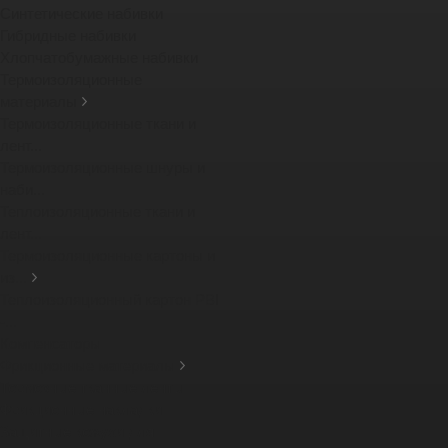
Синтетические набивки
Гибридные набивки
Хлопчатобумажные набивки
Термоизоляционные
материалы
Термоизоляционные ткани и
лент...
Термоизоляционные шнуры и
наби...
Теплоизоляционные ткани и
лент...
Термоизоляционные картоны и
из...
Теплоизоляционный картон PBI
-...
Компенсаторы
Фрикционные материалы
Тормозные тканные ленты
Фрикционные накладки
Защитные кожухи для