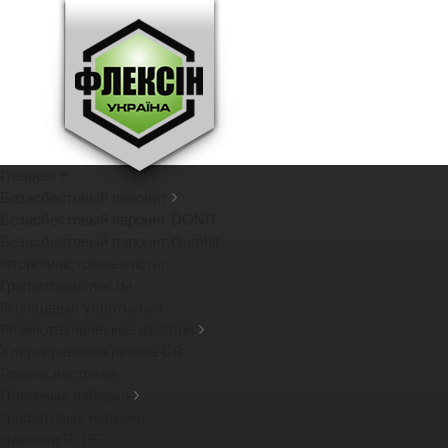
Главная
Безасбестовый паронит
Безасбестовый паронит DONIT
Безасбестовый паронит Gambit
Фторопластовые листы
Графитовые листы
Фланцевые уплотнения
Резинотехнические изделия
Хлоропреновая резина CR
Резина листовая
Плетеные набивки
Графитовые набивки
Набивки PTFE