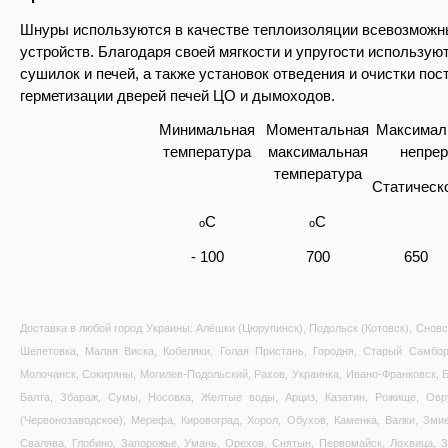
Шнуры используются в качестве теплоизоляции всевозможны
устройств. Благодаря своей мягкости и упругости используют
сушилок и печей, а также установок отведения и очистки пос
герметизации дверей печей ЦО и дымоходов.
Минимальная
Моментальная
Максимал
температура
максимальная
непре
температура
Статическ
C
C
o
o
- 100
700
650
Доставка в любой город Украины: Алёшки (Цюрупинск), Подольск (Котовск), Сновс
Шепетовка, Малая Виска, Кобеляки, Голая Пристань, Городня, Старый Самбор
Молочанск, Сокиряны, Могилев-Подольский, Рахов, Украинка, Ивано-Франковск, Б
Балта, Збараж, Сумы, Носовка, Желтые воды, Арциз, Казатин, Рожище, Овр
(Червонозаводское), Мерефа, Кировоград, Хорол, Обухов, Каменка, Валки, Змие
Свалява, Глобино, Запорожье, Умань, Орехов, Снятын, Первомайск, Лохвица, Зд