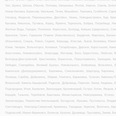
Чоп, Шумск, Шпола, Обухов, Полтава, Запорожье, Яготин, Херсон, Смела, Золоче
Новая Каховка, Борислав, Хмельник, Тячев, Вишнёвое, Терновка, Гуляйполе, Сарн
Ужгород, Жидачов, Перемышляны, Дрогобыч, Умань, Новоднестровск, Бар, Креме
Каховка, Никополь, Путивль, Корец, Яремче, Тернополь, Бобрка, Погребище, Ни
Желтые Воды, Городок, Полонное, Коростень, Болград, Алёшки (Цюрупинск), Соки
Красилов, Галич, Горишние Плавни (Комсомольск), Бердичев, Марганец, Бахма
(Ильичевск), Сокаль, Ровно, Седнев, Бершадь, Изяслав, Львов, Беляевка, Южно
Изюм, Чигирин, Вольногорск, Коломыя, Татарбунары, Дергачи, Коростышев, Каме
Апостолово, Новомосковск, Энергодар, Житомир, Белз, Берестечко, Люботин, 
Белгород-Днестровский, Христиновка, Борисполь, Першотравенск, Залещики, Ка
Лебедин, Снигирёвка, Великий Бурлук, Нововолынск, Бобровица, Вольнянск, Б
Каменское (Днепродзержинск), Бережаны, Синельниково, Шаргород, Карловка, 
Лохвица, Самбор, Добромиль, Збараж, Геническ, Барановка, Тульчин, Каменец-П
Волынский, Камень-Каширский, Радехов, Дубровица, Перечин, Канев, Кицмань, 
Подгородное, Ичня, Балаклея, Виноградов, Кропивницкий, Острог, Хотин, Яворов,
Борщёв, Тальное, Теребовля, Баштанка, Монастыриска, Новоукраинка, Устилуг,
Звенигородка, Переяслав-Хмельницкий, Богодухов, Иршава, Пустомыты, Владим
Светловодск, Новгород-Северский, Кременец, Городище, Березне, Волочиск, Ки
Подольский, Ивано-Франковск, Болехов, Казатин, Дунаевцы, Трускавец, Змиев, Бо