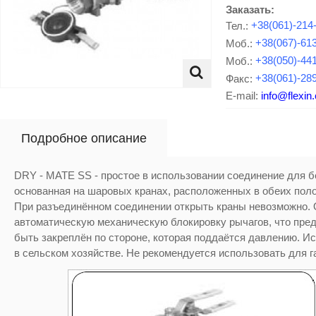
Заказать:
Тел.:
+38(061)-214
Моб.:
+38(067)-61
Моб.:
+38(050)-44
Факс:
+38(061)-28
E-mail:
info@flexin
Подробное описание
DRY - MATE SS - простое в использовании соединение для б
основанная на шаровых кранах, расположенных в обеих пол
При разъединённом соединении открыть краны невозможно. 
автоматическую механическую блокировку рычагов, что пре
быть закреплён по стороне, которая поддаётся давлению. 
в сельском хозяйстве. Не рекомендуется использовать для г