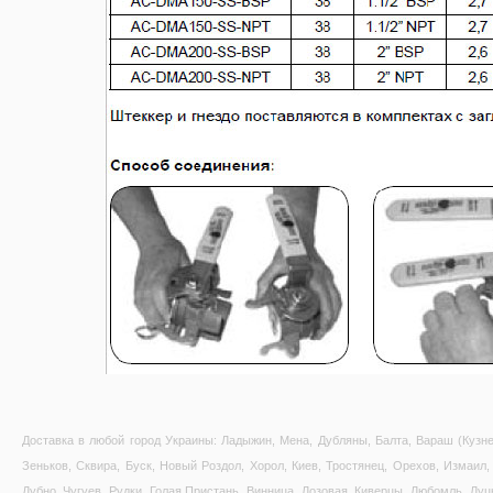
Доставка в любой город Украины: Ладыжин, Мена, Дубляны, Балта, Вараш (Кузне
Зеньков, Сквира, Буск, Новый Роздол, Хорол, Киев, Тростянец, Орехов, Измаил, 
Дубно, Чугуев, Рудки, Голая Пристань, Винница, Лозовая, Киверцы, Любомль, Луц