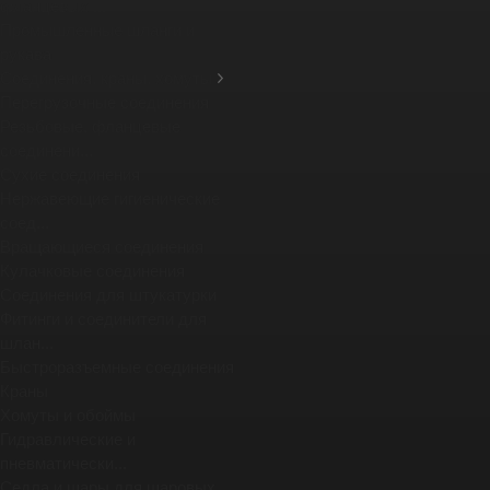
фланцевых ...
Промышленные шланги и
рукава
Соединения, краны, хомуты
Перегрузочные соединения
Резьбовые, фланцевые
соединени...
Сухие соединения
Нержавеющие гигиенические
соед...
Вращающиеся соединения
Кулачковые соединения
Соединения для штукатурки
Фитинги и соединители для
шлан...
Быстроразъемные соединения
Краны
Хомуты и обоймы
Гидравлические и
пневматически...
Седла и шары для шаровых