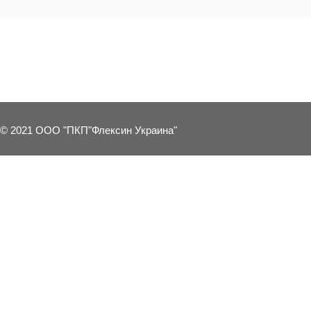
8 OTHER PRODUCTS IN THE SAME C
© 2021 ООО "ПКП"Флексин Украина"