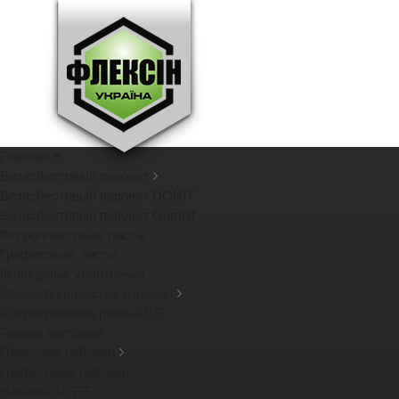
Главная
Безасбестовый паронит
Безасбестовый паронит DONIT
Безасбестовый паронит Gambit
Фторопластовые листы
Графитовые листы
Фланцевые уплотнения
Резинотехнические изделия
Хлоропреновая резина CR
Резина листовая
Плетеные набивки
Графитовые набивки
Набивки PTFE