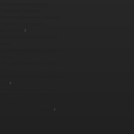
Синтетические набивки
Гибридные набивки
Хлопчатобумажные набивки
Термоизоляционные
материалы
Термоизоляционные ткани и
лент...
Термоизоляционные шнуры и
наби...
Теплоизоляционные ткани и
лент...
Термоизоляционные картоны и
из...
Теплоизоляционный картон PBI
-...
Компенсаторы
Фрикционные материалы
Тормозные тканные ленты
Фрикционные накладки
Защитные кожухи для