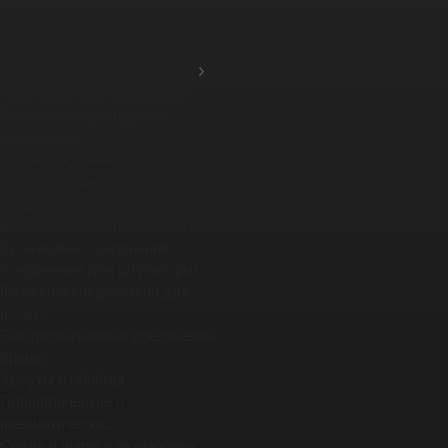
фланцевых ...
Промышленные шланги и
рукава
Соединения, краны, хомуты
Перегрузочные соединения
Резьбовые, фланцевые
соединени...
Сухие соединения
Нержавеющие гигиенические
соед...
Вращающиеся соединения
Кулачковые соединения
Соединения для штукатурки
Фитинги и соединители для
шлан...
Быстроразъемные соединения
Краны
Хомуты и обоймы
Гидравлические и
пневматически...
Седла и шары для шаровых