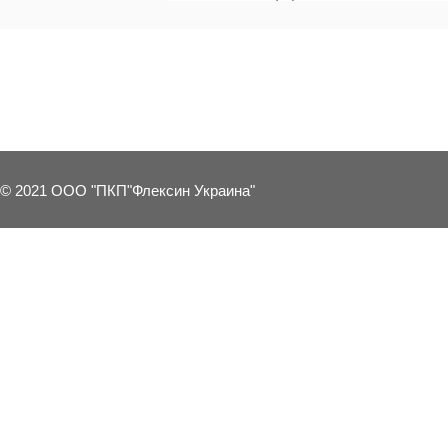
9 OTHER PRODUCTS IN THE SAME C
© 2021 ООО "ПКП"Флексин Украина"