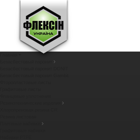
Главная
Безасбестовый паронит
Безасбестовый паронит DONIT
Безасбестовый паронит Gambit
Фторопластовые листы
Графитовые листы
Фланцевые уплотнения
Резинотехнические изделия
Хлоропреновая резина CR
Резина листовая
Плетеные набивки
Графитовые набивки
Набивки PTFE