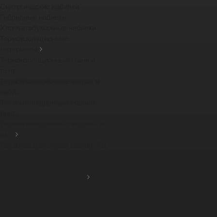
Синтетические набивки
Гибридные набивки
Хлопчатобумажные набивки
Термоизоляционные
материалы
Термоизоляционные ткани и
лент...
Термоизоляционные шнуры и
наби...
Теплоизоляционные ткани и
лент...
Термоизоляционные картоны и
из...
Теплоизоляционный картон PBI
-...
Компенсаторы
Фрикционные материалы
Тормозные тканные ленты
Фрикционные накладки
Защитные кожухи для