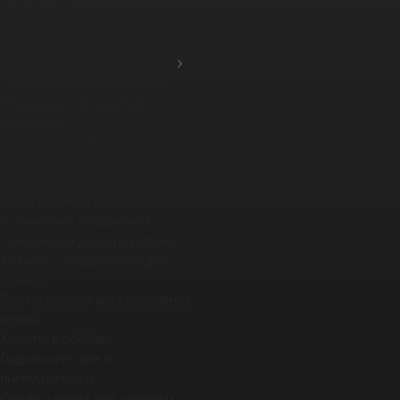
фланцевых ...
Промышленные шланги и
рукава
Соединения, краны, хомуты
Перегрузочные соединения
Резьбовые, фланцевые
соединени...
Сухие соединения
Нержавеющие гигиенические
соед...
Вращающиеся соединения
Кулачковые соединения
Соединения для штукатурки
Фитинги и соединители для
шлан...
Быстроразъемные соединения
Краны
Хомуты и обоймы
Гидравлические и
пневматически...
Седла и шары для шаровых