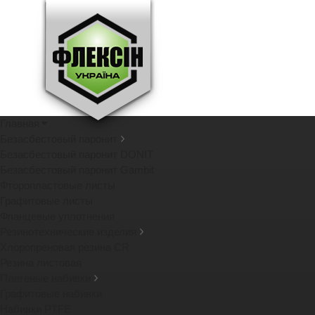
Главная
Безасбестовый паронит
Безасбестовый паронит DONIT
Безасбестовый паронит Gambit
Фторопластовые листы
Графитовые листы
Фланцевые уплотнения
Резинотехнические изделия
Хлоропреновая резина CR
Резина листовая
Плетеные набивки
Графитовые набивки
Набивки PTFE