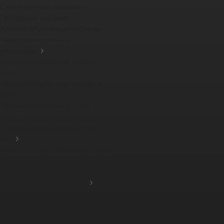
Синтетические набивки
Гибридные набивки
Хлопчатобумажные набивки
Термоизоляционные
материалы
Термоизоляционные ткани и
лент...
Термоизоляционные шнуры и
наби...
Теплоизоляционные ткани и
лент...
Термоизоляционные картоны и
из...
Теплоизоляционный картон PBI
-...
Компенсаторы
Фрикционные материалы
Тормозные тканные ленты
Фрикционные накладки
Защитные кожухи для