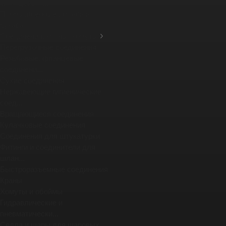
фланцевых ...
Промышленные шланги и
рукава
Соединения, краны, хомуты
Перегрузочные соединения
Резьбовые, фланцевые
соединени...
Сухие соединения
Нержавеющие гигиенические
соед...
Вращающиеся соединения
Кулачковые соединения
Соединения для штукатурки
Фитинги и соединители для
шлан...
Быстроразъемные соединения
Краны
Хомуты и обоймы
Гидравлические и
пневматически...
Седла и шары для шаровых