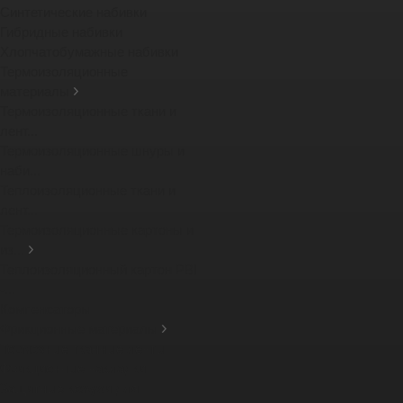
Синтетические набивки
Гибридные набивки
Хлопчатобумажные набивки
Термоизоляционные
материалы
Термоизоляционные ткани и
лент...
Термоизоляционные шнуры и
наби...
Теплоизоляционные ткани и
лент...
Термоизоляционные картоны и
из...
Теплоизоляционный картон PBI
-...
Компенсаторы
Фрикционные материалы
Тормозные тканные ленты
Фрикционные накладки
Защитные кожухи для