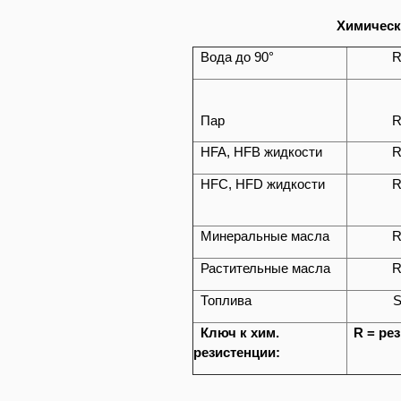
Химическ
Вода до 90°
Пар
HFA, HFB жидкости
HFC, HFD жидкости
Минеральные масла
Растительные масла
Топлива
Ключ к хим.
R = рез
резистенции: