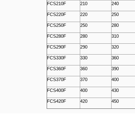
FCS210F
210
240
FCS220F
220
250
FCS250F
250
280
FCS280F
280
310
FCS290F
290
320
FCS330F
330
360
FCS360F
360
390
FCS370F
370
400
FCS400F
400
430
FCS420F
420
450
7 OTHER PRODUCTS IN THE SAME C