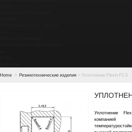
крано...
Изделия из полиамида и
пластма...
Интересные факты, новости,
ста...
Войлок технический
Услуги порезки и фрезеровки
ма...
О нас
Контакты
Home
>
Резинотехнические изделия
>
Уплотнение Flexin FCS
УПЛОТНЕН
Уплотнение Fle
компанией у
температуростой