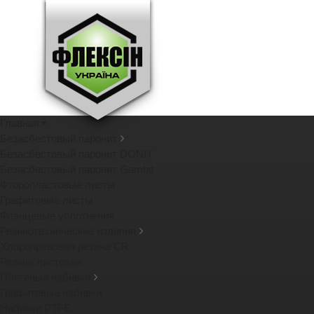
Главная
Безасбестовый паронит
Безасбестовый паронит DONIT
Безасбестовый паронит Gambit
Фторопластовые листы
Графитовые листы
Фланцевые уплотнения
Резинотехнические изделия
Хлоропреновая резина CR
Резина листовая
Плетеные набивки
Графитовые набивки
Набивки PTFE