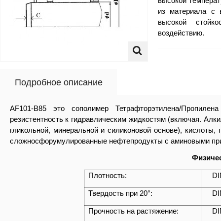
высокой температ
из материала с 
высокой стойк
воздействию.
Подробное описание
AF101-B85 это сополимер Тетрафторэтилена/Пропиле
резистентность к гидравлическим жидкостям (включая. Алк
гликольной, минеральной и силиконовой основе), кислоты, 
сложносфорумулированные нефтепродукты с аминовыми пр
Физичес
Плотность:
DI
Твердость при 20°:
DI
Прочность на растяжение:
DI