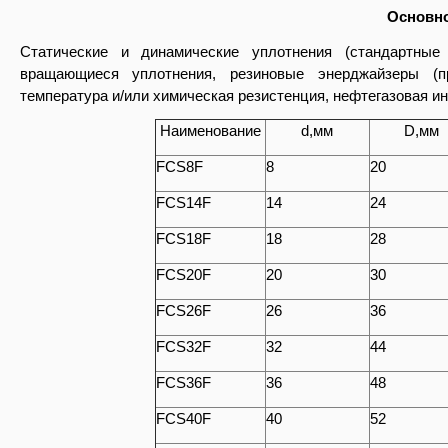
Основн
Статические и динамические уплотнения (стандартные
вращающиеся уплотнения, резиновые энерджайзеры (п
температура и/или химическая резистенция, нефтегазовая ин
Наименование
d,мм
D,мм
FCS8F
8
20
FCS14F
14
24
FCS18F
18
28
FCS20F
20
30
FCS26F
26
36
FCS32F
32
44
FCS36F
36
48
FCS40F
40
52