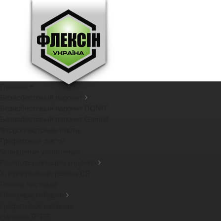
Главная
Безасбестовый паронит
Безасбестовый паронит DONIT
Безасбестовый паронит Gambit
Фторопластовые листы
Графитовые листы
Фланцевые уплотнения
Резинотехнические изделия
Хлоропреновая резина CR
Резина листовая
Плетеные набивки
Графитовые набивки
Набивки PTFE