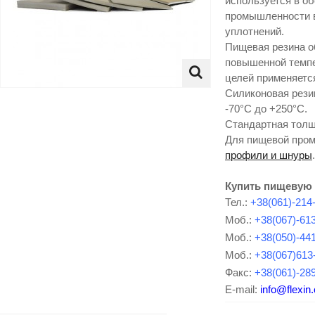
используется в о
промышленности в
уплотнений.
Пищевая резина о
повышенной темпе
целей применяетс
Силиконовая рези
-70°С до +250°С.
Стандартная толщи
Для пищевой про
профили и шнуры
.
Купить пищевую 
Тел.:
+38(061)-214
Моб.:
+38(067)-61
Моб.:
+38(050)-44
Моб.:
+38(067)613
Факс:
+38(061)-28
E-mail:
info@flexin