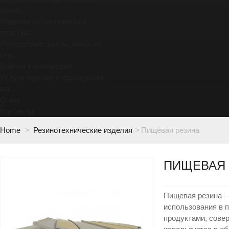
крано...
Изделия из полиамида и
пластма...
Интересные факты, новости,
ста...
Войлок технический
Услуги порезки и фрезеровки
ма...
О нас
Контакты
Home
>
Резинотехнические изделия
>
Пищевая резина
ПИЩЕВАЯ 
Пищевая резина —
использования в 
продуктами, сове