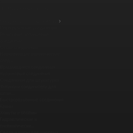
фланцевых ...
Промышленные шланги и
рукава
Соединения, краны, хомуты
Перегрузочные соединения
Резьбовые, фланцевые
соединени...
Сухие соединения
Нержавеющие гигиенические
соед...
Вращающиеся соединения
Кулачковые соединения
Соединения для штукатурки
Фитинги и соединители для
шлан...
Быстроразъемные соединения
Краны
Хомуты и обоймы
Гидравлические и
пневматически...
Седла и шары для шаровых