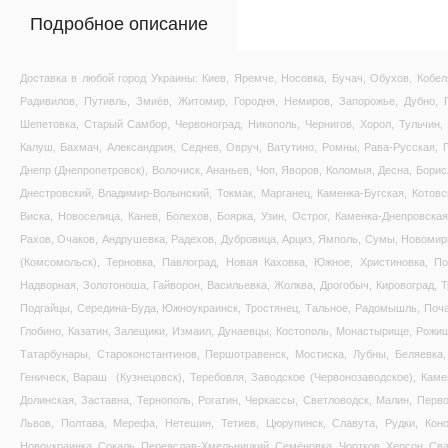
Подробное описание
Доставка в любой город Украины: Киев, Яремче, Носовка, Бучач, Обухов, Кобел
Радивилов, Путивль, Змиёв, Житомир, Городня, Немиров, Запорожье, Дубно, Г
Шепетовка, Старый Самбор, Червоноград, Никополь, Чернигов, Хорол, Тульчин,
Калуш, Бахмач, Александрия, Седнев, Овруч, Ватутино, Ромны, Рава-Русская, 
Днепр (Днепропетровск), Волочиск, Ананьев, Чоп, Яворов, Коломыя, Десна, Борис
Днестровский, Владимир-Волынский, Токмак, Марганец, Каменка-Бугская, Котовс
Виска, Новоселица, Канев, Болехов, Боярка, Узин, Острог, Каменка-Днепровска
Рахов, Очаков, Андрушевка, Радехов, Дубровица, Арциз, Ямполь, Сумы, Новомир
(Комсомольск), Терновка, Павлоград, Новая Каховка, Южное, Христиновка, Под
Надворная, Золотоноша, Гайворон, Васильевка, Жолква, Дрогобыч, Кировоград, Т
Подгайцы, Середина-Буда, Южноукраинск, Тростянец, Тальное, Радомышль, Поч
Глобино, Казатин, Залещики, Измаил, Дунаевцы, Костополь, Монастырище, Рожищ
Татарбунары, Староконстантинов, Першотравенск, Мостиска, Лубны, Беляевка,
Геническ, Вараш (Кузнецовск), Теребовля, Заводское (Червонозаводское), Каме
Долинская, Заставна, Тернополь, Рогатин, Черкассы, Светловодск, Малин, Перво
Львов, Полтава, Мерефа, Нетешин, Тетиев, Цюрупинск, Славута, Рудки, Коно
Новоукраинка, Сокаль, Переяслав-Хмельницкий, Семёновка, Чортков, Херсон, Сва