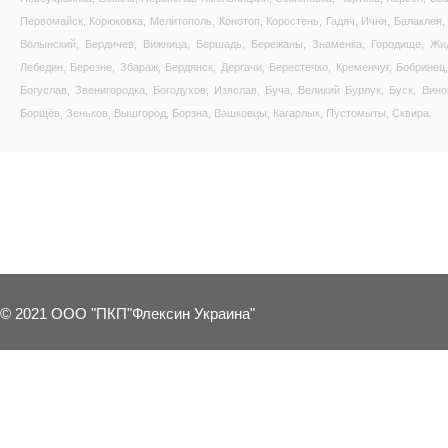
Первомайск, Корюковка, Мелитополь, Конотоп, Коростень, Гадяч, Ичня, Балаклея,
Волынский, Бердичев, Вижница, Бершадь, Бережаны, Знаменка, Городище, Жида
Лебедин, Березне, Збараж, Бердянск, Дергачи, Берестечко, Кременчуг, Бобрине
Богуслав, Звенигородка, Богодухов, Изяслав, Буча, Великий Бурлук, Буск, Вин
Борщёв, Зеньков, Вышгород, Борзна, Вашковцы, Кагарлык, Пустомыты, Сквира.
7 OTHER PRODUCTS IN THE SAME C
© 2021 ООО "ПКП"Флексин Украина"