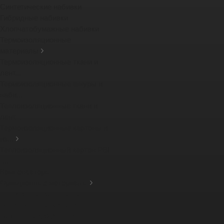
Синтетические набивки
Гибридные набивки
Хлопчатобумажные набивки
Термоизоляционные
материалы
Термоизоляционные ткани и
лент...
Термоизоляционные шнуры и
наби...
Теплоизоляционные ткани и
лент...
Термоизоляционные картоны и
из...
Теплоизоляционный картон PBI
-...
Компенсаторы
Фрикционные материалы
Тормозные тканные ленты
Фрикционные накладки
Защитные кожухи для