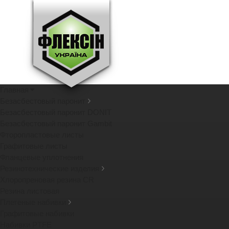
Главная
Безасбестовый паронит
Безасбестовый паронит DONIT
Безасбестовый паронит Gambit
Фторопластовые листы
Графитовые листы
Фланцевые уплотнения
Резинотехнические изделия
Хлоропреновая резина CR
Резина листовая
Плетеные набивки
Графитовые набивки
Набивки PTFE