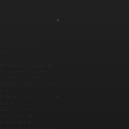
фланцевых ...
Промышленные шланги и
рукава
Соединения, краны, хомуты
Перегрузочные соединения
Резьбовые, фланцевые
соединени...
Сухие соединения
Нержавеющие гигиенические
соед...
Вращающиеся соединения
Кулачковые соединения
Соединения для штукатурки
Фитинги и соединители для
шлан...
Быстроразъемные соединения
Краны
Хомуты и обоймы
Гидравлические и
пневматически...
Седла и шары для шаровых