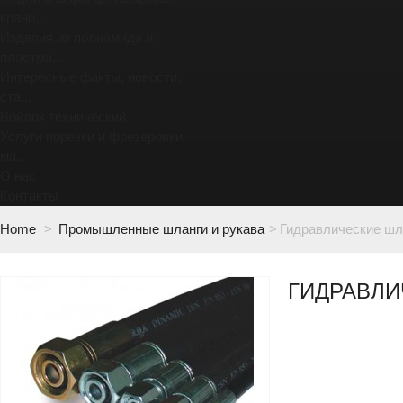
крано...
Изделия из полиамида и
пластма...
Интересные факты, новости,
ста...
Войлок технический
Услуги порезки и фрезеровки
ма...
О нас
Контакты
Home
>
Промышленные шланги и рукава
>
Гидравлические шл
ГИДРАВЛИ