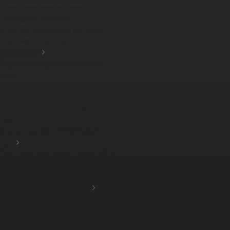
Синтетические набивки
Гибридные набивки
Хлопчатобумажные набивки
Термоизоляционные
материалы
Термоизоляционные ткани и
лент...
Термоизоляционные шнуры и
наби...
Теплоизоляционные ткани и
лент...
Термоизоляционные картоны и
из...
Теплоизоляционный картон PBI
-...
Компенсаторы
Фрикционные материалы
Тормозные тканные ленты
Фрикционные накладки
Защитные кожухи для