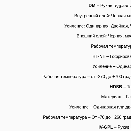
DM
– Рукав гидравл
Внутренний слой: Черная м
Усиление: Одинарная, Двойная, 
Внешний слой: Черная, ма
Рабочая температур
HT-
NT
– Гофрирова
Усиление – Одинар
Рабочая температура – от -270 до +700 гра
HDSB –
Т
Материал – Гл
Усиление – Одинарная или дво
Рабочая температура – От -70 до +260 гра
IV-
GPL
– Рукав 