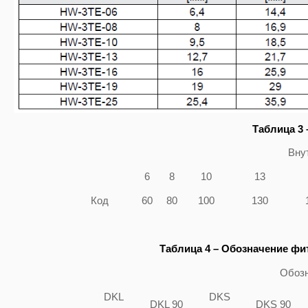
Таблица 3 
Вну
6
8
10
13
Код
60
80
100
130
Таблица 4 – Обозначение фи
Обозн
DKL
DKS
DKL 90
DKS 90