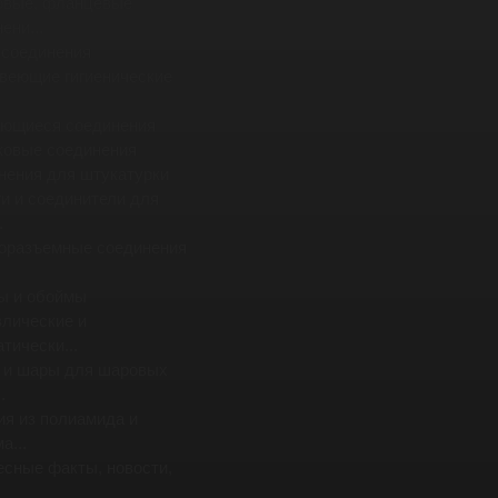
овые, фланцевые
ени...
 соединения
веющие гигиенические
ющиеся соединения
ковые соединения
нения для штукатурки
и и соединители для
.
оразъемные соединения
ы и обоймы
влические и
тически...
 и шары для шаровых
.
ия из полиамида и
а...
есные факты, новости,