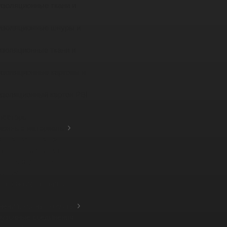
изоляционные ткани и
изоляционные шнуры и
изоляционные ткани и
изоляционные картоны и
изоляционный картон PBI
нсаторы
ионные материалы
зные тканные ленты
ионные накладки
ные кожухи для
вых ...
шленные шланги и
а
нения, краны, хомуты
рузочные соединения