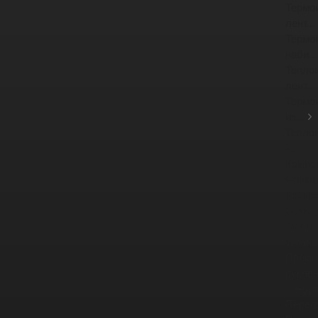
Термо
лент...
Термо
наби...
Тепло
лент...
Термо
из...
Тепло
-...
Компе
Фрикц
Тормо
Фрикц
Защит
фланце
Промы
рукав
Соеди
Перег