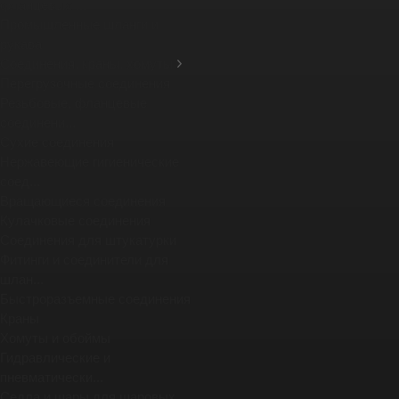
фланцевых ...
Промышленные шланги и
рукава
Соединения, краны, хомуты
Перегрузочные соединения
Резьбовые, фланцевые
соединени...
Сухие соединения
Нержавеющие гигиенические
соед...
Вращающиеся соединения
Кулачковые соединения
Соединения для штукатурки
Фитинги и соединители для
шлан...
Быстроразъемные соединения
Краны
Хомуты и обоймы
Гидравлические и
пневматически...
Седла и шары для шаровых