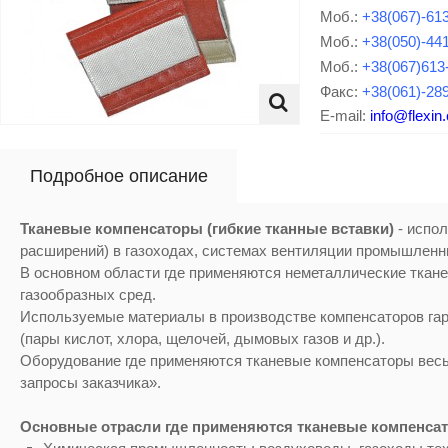
Моб.:
+38(067)-61
Моб.:
+38(050)-44
Моб.:
+38(067)613
Факс:
+38(061)-28
E-mail:
info@flexin
Подробное описание
Тканевые компенсаторы (гибкие тканные вставки)
- испол
расширений) в газоходах, системах вентиляции промышленны
В основном области где применяются неметаллические ткан
газообразных сред.
Используемые материалы в производстве компенсаторов гар
(пары кислот, хлора, щелочей, дымовых газов и др.).
Оборудование где применяются тканевые компенсаторы весь
запросы заказчика».
Основные отрасли где применяются тканевые компенса