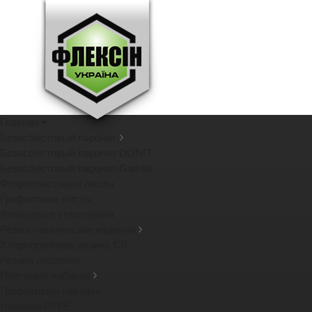
Главная
Безасбестовый паронит
Безасбестовый паронит DONIT
Безасбестовый паронит Gambit
Фторопластовые листы
Графитовые листы
Фланцевые уплотнения
Резинотехнические изделия
Хлоропреновая резина CR
Резина листовая
Плетеные набивки
Графитовые набивки
Набивки PTFE