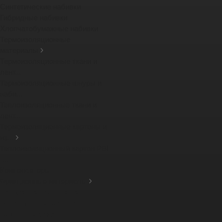
Синтетические набивки
Гибридные набивки
Хлопчатобумажные набивки
Термоизоляционные
материалы
Термоизоляционные ткани и
лент...
Термоизоляционные шнуры и
наби...
Теплоизоляционные ткани и
лент...
Термоизоляционные картоны и
из...
Теплоизоляционный картон PBI
-...
Компенсаторы
Фрикционные материалы
Тормозные тканные ленты
Фрикционные накладки
Защитные кожухи для