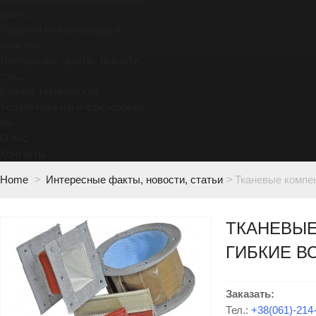
крано...
Изделия из полиамида и
пластма...
Интересные факты, новости,
ста...
Войлок технический
Услуги порезки и фрезеровки
ма...
О нас
Контакты
Home
>
Интересные факты, новости, статьи
>
Тканевые компен
ТКАНЕВЫЕ
ГИБКИЕ В
Заказать:
Тел.:
+38(061)-214