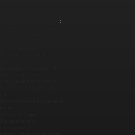
фланцевых ...
Промышленные шланги и
рукава
Соединения, краны, хомуты
Перегрузочные соединения
Резьбовые, фланцевые
соединени...
Сухие соединения
Нержавеющие гигиенические
соед...
Вращающиеся соединения
Кулачковые соединения
Соединения для штукатурки
Фитинги и соединители для
шлан...
Быстроразъемные соединения
Краны
Хомуты и обоймы
Гидравлические и
пневматически...
Седла и шары для шаровых