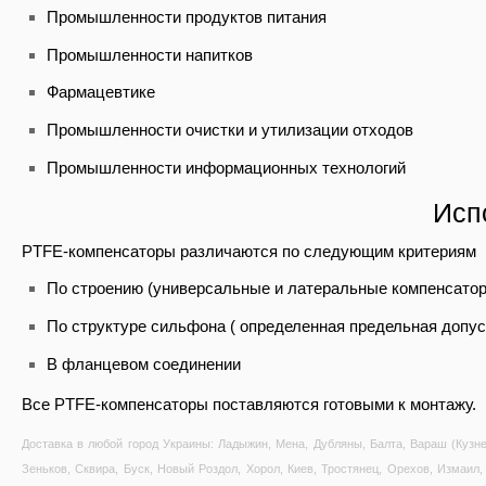
Промышленности продуктов питания
Промышленности напитков
Фармацевтике
Промышленности очистки и утилизации отходов
Промышленности информационных технологий
Исп
PTFE-компенсаторы различаются по следующим критериям
По строению (универсальные и латеральные компенсато
По структуре сильфона ( определенная предельная допус
В фланцевом соединении
Все PTFE-компенсаторы поставляются готовыми к монтажу.
Доставка в любой город Украины: Ладыжин, Мена, Дубляны, Балта, Вараш (Кузне
Зеньков, Сквира, Буск, Новый Роздол, Хорол, Киев, Тростянец, Орехов, Измаил, 