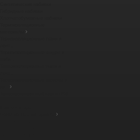
Синтетические набивки
Гибридные набивки
Хлопчатобумажные набивки
Термоизоляционные
материалы
Термоизоляционные ткани и
лент...
Термоизоляционные шнуры и
наби...
Теплоизоляционные ткани и
лент...
Термоизоляционные картоны и
из...
Теплоизоляционный картон PBI
-...
Компенсаторы
Фрикционные материалы
Тормозные тканные ленты
Фрикционные накладки
Защитные кожухи для