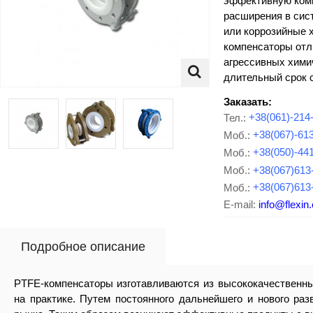
эффективную комп
расширения в сис
или коррозийные 
компенсаторы отл
агрессивных хими
длительный срок 
Заказать:
Тел.:
+38(061)-214
Моб.:
+38(067)-61
Моб.:
+38(050)-44
Моб.:
+38(067)613
Моб.:
+38(067)613
E-mail:
info@flexin
Подробное описание
PTFE-компенсаторы изготавливаются из высококачественны
на практике. Путем постоянного дальнейшего и нового ра