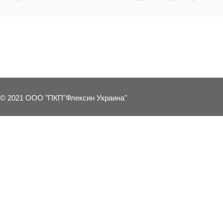
3 OTHER PRODUCTS IN THE SAME C
© 2021 ООО "ПКП"Флексин Украина"