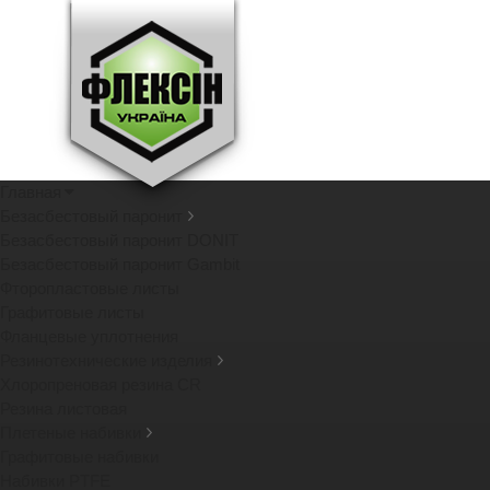
Главная
Безасбестовый паронит
Безасбестовый паронит DONIT
Безасбестовый паронит Gambit
Фторопластовые листы
Графитовые листы
Фланцевые уплотнения
Резинотехнические изделия
Хлоропреновая резина CR
Резина листовая
Плетеные набивки
Графитовые набивки
Набивки PTFE