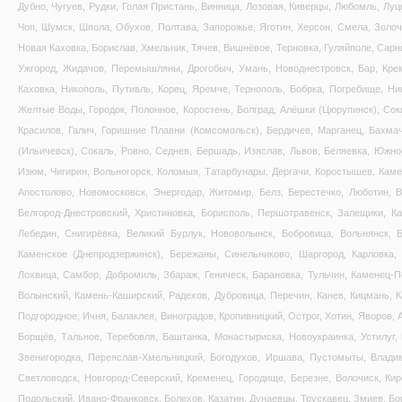
Дубно, Чугуев, Рудки, Голая Пристань, Винница, Лозовая, Киверцы, Любомль, Луц
Чоп, Шумск, Шпола, Обухов, Полтава, Запорожье, Яготин, Херсон, Смела, Золоче
Новая Каховка, Борислав, Хмельник, Тячев, Вишнёвое, Терновка, Гуляйполе, Сарн
Ужгород, Жидачов, Перемышляны, Дрогобыч, Умань, Новоднестровск, Бар, Креме
Каховка, Никополь, Путивль, Корец, Яремче, Тернополь, Бобрка, Погребище, Ни
Желтые Воды, Городок, Полонное, Коростень, Болград, Алёшки (Цюрупинск), Соки
Красилов, Галич, Горишние Плавни (Комсомольск), Бердичев, Марганец, Бахма
(Ильичевск), Сокаль, Ровно, Седнев, Бершадь, Изяслав, Львов, Беляевка, Южно
Изюм, Чигирин, Вольногорск, Коломыя, Татарбунары, Дергачи, Коростышев, Каме
Апостолово, Новомосковск, Энергодар, Житомир, Белз, Берестечко, Люботин, 
Белгород-Днестровский, Христиновка, Борисполь, Першотравенск, Залещики, Ка
Лебедин, Снигирёвка, Великий Бурлук, Нововолынск, Бобровица, Вольнянск, Б
Каменское (Днепродзержинск), Бережаны, Синельниково, Шаргород, Карловка, 
Лохвица, Самбор, Добромиль, Збараж, Геническ, Барановка, Тульчин, Каменец-П
Волынский, Камень-Каширский, Радехов, Дубровица, Перечин, Канев, Кицмань, 
Подгородное, Ичня, Балаклея, Виноградов, Кропивницкий, Острог, Хотин, Яворов,
Борщёв, Тальное, Теребовля, Баштанка, Монастыриска, Новоукраинка, Устилуг,
Звенигородка, Переяслав-Хмельницкий, Богодухов, Иршава, Пустомыты, Владим
Светловодск, Новгород-Северский, Кременец, Городище, Березне, Волочиск, Ки
Подольский, Ивано-Франковск, Болехов, Казатин, Дунаевцы, Трускавец, Змиев, Бо