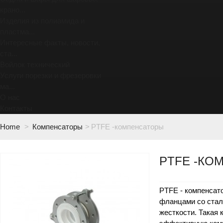
крано...
Изделия из полиамида и
пластма...
Интересные факты, новости,
ста...
Войлок технический
Услуги порезки и фрезеровки
ма...
О нас
Контакты
Home
>
Компенсаторы
>
PTFE -компенсаторы
PTFE -КО
PTFE
- компенсат
фланцами со стал
жесткости. Такая 