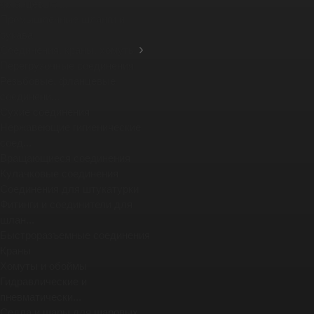
фланцевых ...
Промышленные шланги и
рукава
Соединения, краны, хомуты
Перегрузочные соединения
Резьбовые, фланцевые
соединени...
Сухие соединения
Нержавеющие гигиенические
соед...
Вращающиеся соединения
Кулачковые соединения
Соединения для штукатурки
Фитинги и соединители для
шлан...
Быстроразъемные соединения
Краны
Хомуты и обоймы
Гидравлические и
пневматически...
Седла и шары для шаровых