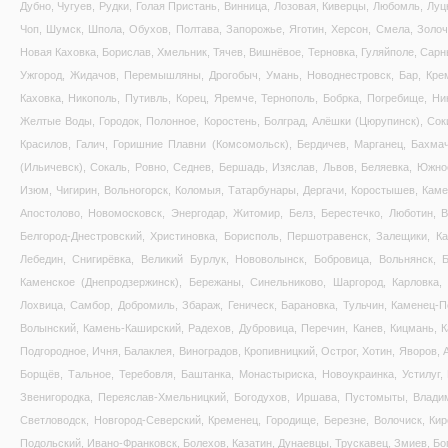
Дубно, Чугуев, Рудки, Голая Пристань, Винница, Лозовая, Киверцы, Любомль, Луц
Чоп, Шумск, Шпола, Обухов, Полтава, Запорожье, Яготин, Херсон, Смела, Золоче
Новая Каховка, Борислав, Хмельник, Тячев, Вишнёвое, Терновка, Гуляйполе, Сарн
Ужгород, Жидачов, Перемышляны, Дрогобыч, Умань, Новоднестровск, Бар, Креме
Каховка, Никополь, Путивль, Корец, Яремче, Тернополь, Бобрка, Погребище, Ни
Желтые Воды, Городок, Полонное, Коростень, Болград, Алёшки (Цюрупинск), Соки
Красилов, Галич, Горишние Плавни (Комсомольск), Бердичев, Марганец, Бахма
(Ильичевск), Сокаль, Ровно, Седнев, Бершадь, Изяслав, Львов, Беляевка, Южно
Изюм, Чигирин, Вольногорск, Коломыя, Татарбунары, Дергачи, Коростышев, Каме
Апостолово, Новомосковск, Энергодар, Житомир, Белз, Берестечко, Люботин, 
Белгород-Днестровский, Христиновка, Борисполь, Першотравенск, Залещики, Ка
Лебедин, Снигирёвка, Великий Бурлук, Нововолынск, Бобровица, Вольнянск, Б
Каменское (Днепродзержинск), Бережаны, Синельниково, Шаргород, Карловка, 
Лохвица, Самбор, Добромиль, Збараж, Геническ, Барановка, Тульчин, Каменец-П
Волынский, Камень-Каширский, Радехов, Дубровица, Перечин, Канев, Кицмань, 
Подгородное, Ичня, Балаклея, Виноградов, Кропивницкий, Острог, Хотин, Яворов,
Борщёв, Тальное, Теребовля, Баштанка, Монастыриска, Новоукраинка, Устилуг,
Звенигородка, Переяслав-Хмельницкий, Богодухов, Иршава, Пустомыты, Владим
Светловодск, Новгород-Северский, Кременец, Городище, Березне, Волочиск, Ки
Подольский, Ивано-Франковск, Болехов, Казатин, Дунаевцы, Трускавец, Змиев, Бо