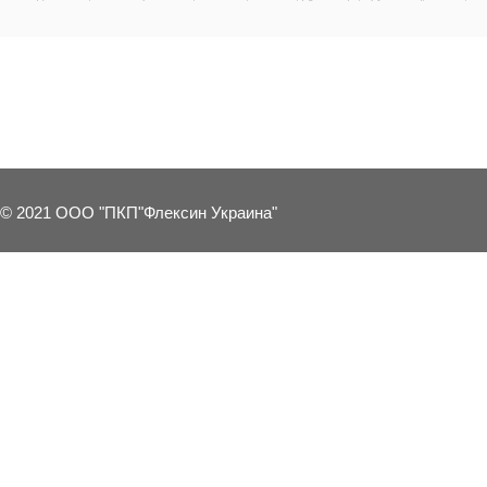
3 OTHER PRODUCTS IN THE SAME C
© 2021 ООО "ПКП"Флексин Украина"