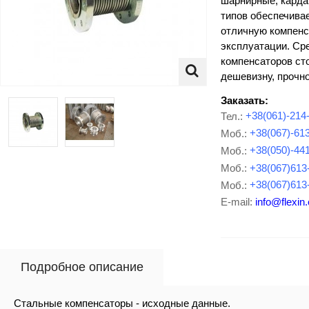
шарнирные, карда
типов обеспечива
отличную компенс
эксплуатации. Ср
компенсаторов ст
дешевизну, прочно
Заказать:
Тел.:
+38(061)-214
Моб.:
+38(067)-61
Моб.:
+38(050)-44
Моб.:
+38(067)613
Моб.:
+38(067)613
E-mail:
info@flexin
Подробное описание
Стальные компенсаторы - исходные данные.