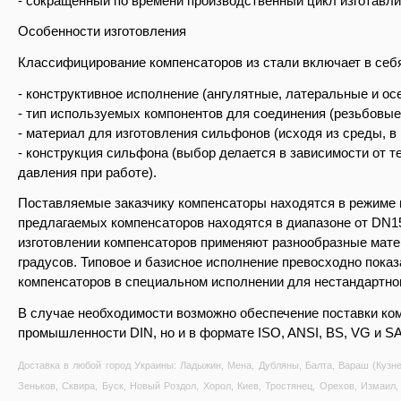
- сокращенный по времени производственный цикл изготавл
Особенности изготовления
Классифицирование компенсаторов из стали включает в себ
- конструктивное исполнение (ангулятные, латеральные и ос
- тип используемых компонентов для соединения (резьбовы
- материал для изготовления сильфонов (исходя из среды, в 
- конструкция сильфона (выбор делается в зависимости от 
давления при работе).
Поставляемые заказчику компенсаторы находятся в режиме 
предлагаемых компенсаторов находятся в диапазоне от DN15
изготовлении компенсаторов применяют разнообразные мате
градусов. Типовое и базисное исполнение превосходно пока
компенсаторов в специальном исполнении для нестандартног
В случае необходимости возможно обеспечение поставки к
промышленности DIN, но и в формате ISO, ANSI, BS, VG и S
Доставка в любой город Украины: Ладыжин, Мена, Дубляны, Балта, Вараш (Кузне
Зеньков, Сквира, Буск, Новый Роздол, Хорол, Киев, Тростянец, Орехов, Измаил, 