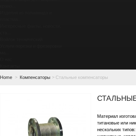
крано...
Изделия из полиамида и
пластма...
Интересные факты, новости,
ста...
Войлок технический
Услуги порезки и фрезеровки
ма...
О нас
Контакты
Home
>
Компенсаторы
>
Стальные компенсаторы
СТАЛЬНЫ
Материал изготов
титановые или ни
нескольких типов