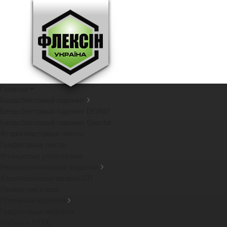
Главная
Безасбестовый паронит
Безасбестовый паронит DONIT
Безасбестовый паронит Gambit
Фторопластовые листы
Графитовые листы
Фланцевые уплотнения
Резинотехнические изделия
Хлоропреновая резина CR
Резина листовая
Плетеные набивки
Графитовые набивки
Набивки PTFE