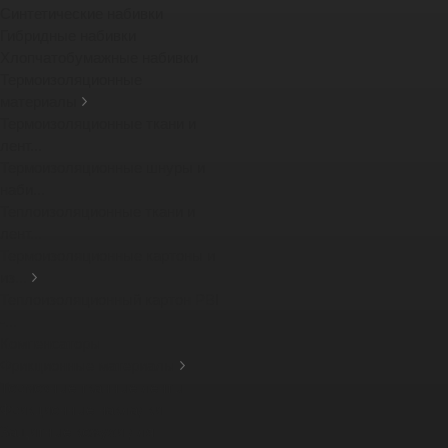
Синтетические набивки
Гибридные набивки
Хлопчатобумажные набивки
Термоизоляционные
материалы
Термоизоляционные ткани и
лент...
Термоизоляционные шнуры и
наби...
Теплоизоляционные ткани и
лент...
Термоизоляционные картоны и
из...
Теплоизоляционный картон PBI
-...
Компенсаторы
Фрикционные материалы
Тормозные тканные ленты
Фрикционные накладки
Защитные кожухи для