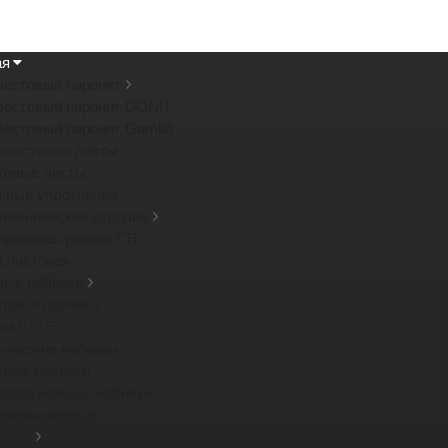
ая
бестовый паронит
бестовый паронит DONIT
бестовый паронит Gambit
пластовые листы
товые листы
евые уплотнения
отехнические изделия
преновая резина CR
а листовая
ные набивки
товые набивки
ки PTFE
тические набивки
дные набивки
атобумажные набивки
изоляционные
иалы