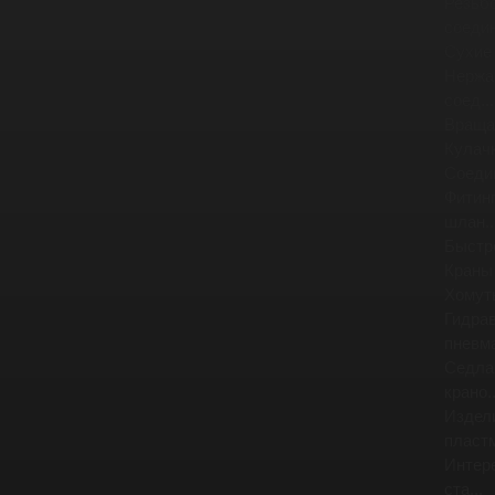
Резьб
соедин
Сухие
Нержа
соед...
Враща
Кулач
Соеди
Фитинг
шлан..
Быстр
Краны
Хомут
Гидра
пневма
Седла
крано..
Издел
пластм
Интер
ста...