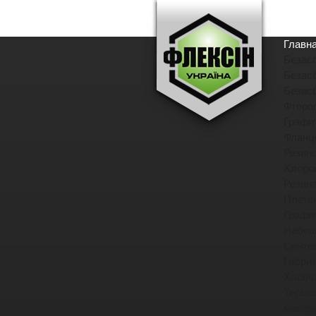
Главн
Безас
Безас
Безас
Фторо
Графи
Фланц
Резин
Хлоро
Резин
Плете
Графи
Набив
Синте
Гибри
Хлопч
Термо
матер