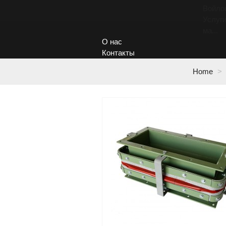
Войло
Услуги
ма...
О нас
Контакты
Home
>