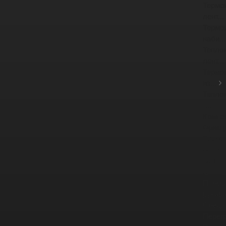
Термо
лент...
Термо
наби...
Тепло
лент...
Термо
из...
Тепло
-...
Компе
Фрикц
Тормо
Фрикц
Защит
фланце
Промы
рукав
Соеди
Перег