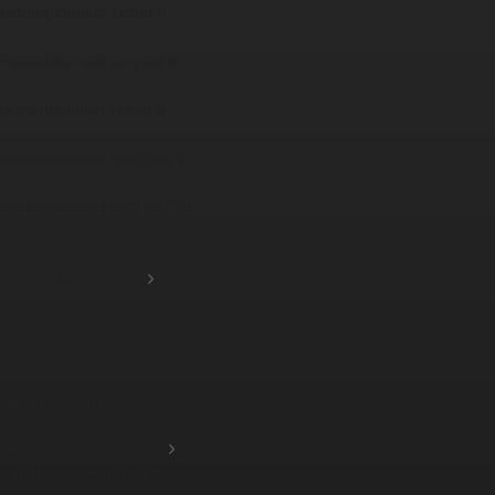
изоляционные ткани и
изоляционные шнуры и
изоляционные ткани и
изоляционные картоны и
изоляционный картон PBI
нсаторы
ионные материалы
зные тканные ленты
ионные накладки
ные кожухи для
вых ...
шленные шланги и
а
нения, краны, хомуты
рузочные соединения