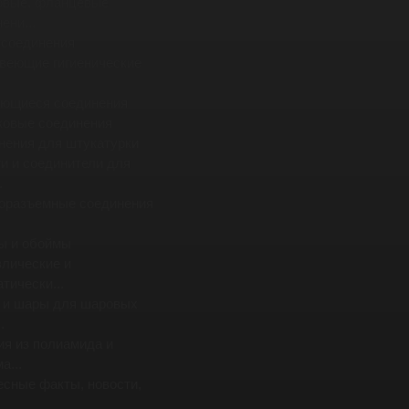
овые, фланцевые
ени...
 соединения
веющие гигиенические
ющиеся соединения
ковые соединения
нения для штукатурки
и и соединители для
.
оразъемные соединения
ы и обоймы
влические и
тически...
 и шары для шаровых
.
ия из полиамида и
а...
есные факты, новости,