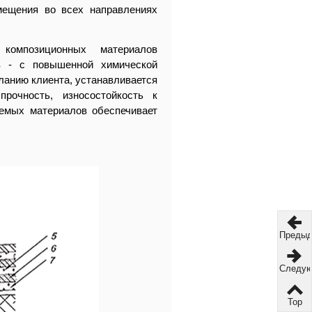
мещения во всех направлениях
омпозиционных материалов
в - с повышенной химической
ланию клиента, устанавливается
рочность, износостойкость к
емых материалов обеспечивает
Преды
Следу
Top