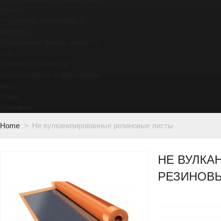
крано...
Изделия из полиамида и
пластма...
Интересные факты, новости,
ста...
Войлок технический
Услуги порезки и фрезеровки
ма...
О нас
Контакты
Home
>
Не вулканизированные резиновые листы
НЕ ВУЛКА
РЕЗИНОВ