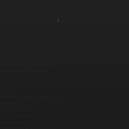
фланцевых ...
Промышленные шланги и
рукава
Соединения, краны, хомуты
Перегрузочные соединения
Резьбовые, фланцевые
соединени...
Сухие соединения
Нержавеющие гигиенические
соед...
Вращающиеся соединения
Кулачковые соединения
Соединения для штукатурки
Фитинги и соединители для
шлан...
Быстроразъемные соединения
Краны
Хомуты и обоймы
Гидравлические и
пневматически...
Седла и шары для шаровых