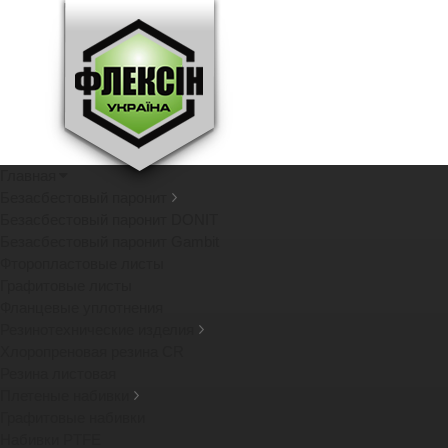
Главная
Безасбестовый паронит
Безасбестовый паронит DONIT
Безасбестовый паронит Gambit
Фторопластовые листы
Графитовые листы
Фланцевые уплотнения
Резинотехнические изделия
Хлоропреновая резина CR
Резина листовая
Плетеные набивки
Графитовые набивки
Набивки PTFE