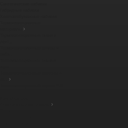
Синтетические набивки
Гибридные набивки
Хлопчатобумажные набивки
Термоизоляционные
материалы
Термоизоляционные ткани и
лент...
Термоизоляционные шнуры и
наби...
Теплоизоляционные ткани и
лент...
Термоизоляционные картоны и
из...
Теплоизоляционный картон PBI
-...
Компенсаторы
Фрикционные материалы
Тормозные тканные ленты
Фрикционные накладки
Защитные кожухи для