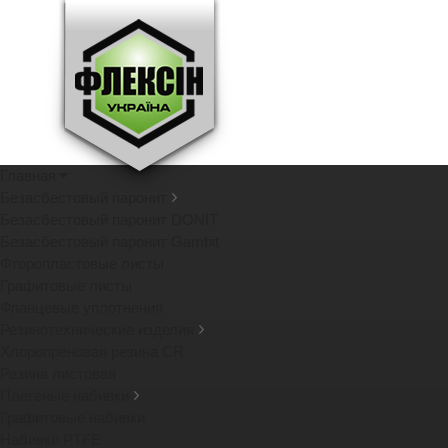
Главная
Безасбестовый паронит
Безасбестовый паронит DONIT
Безасбестовый паронит Gambit
Фторопластовые листы
Графитовые листы
Фланцевые уплотнения
Резинотехнические изделия
Хлоропреновая резина CR
Резина листовая
Плетеные набивки
Графитовые набивки
Набивки PTFE