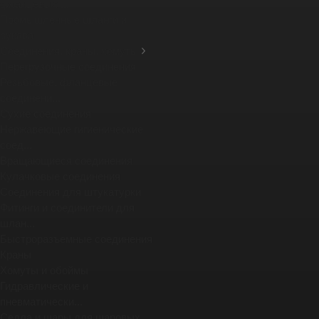
фланцевых ...
Промышленные шланги и
рукава
Соединения, краны, хомуты
Перегрузочные соединения
Резьбовые, фланцевые
соединени...
Сухие соединения
Нержавеющие гигиенические
соед...
Вращающиеся соединения
Кулачковые соединения
Соединения для штукатурки
Фитинги и соединители для
шлан...
Быстроразъемные соединения
Краны
Хомуты и обоймы
Гидравлические и
пневматически...
Седла и шары для шаровых