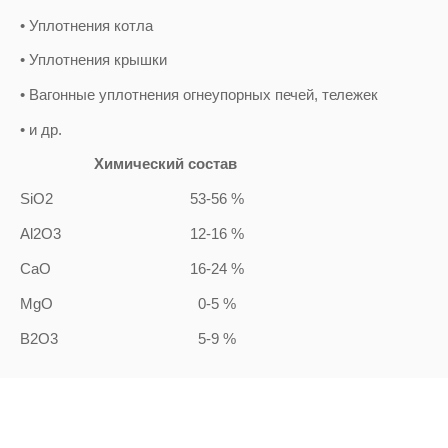
• Уплотнения котла
• Уплотнения крышки
• Вагонные уплотнения огнеупорных печей, тележек
• и др.
Химический состав
SiO2
53-56 %
Al2O3
12-16 %
CaO
16-24 %
MgO
0-5 %
B2O3
5-9 %
2 OTHER PRODUCTS IN THE SAME C