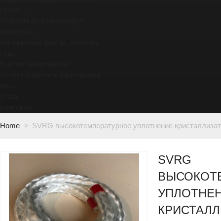
крано...
Изделия из полиамида и
пластма...
Интересные факты, новости,
ста...
Войлок технический
Услуги порезки и фрезеровки
ма...
О нас
Контакты
Home
>
SVRG высокотемпературное уплотнение кристаллиза
SVRG
ВЫСОКОТ
УПЛОТНЕ
КРИСТАЛЛ