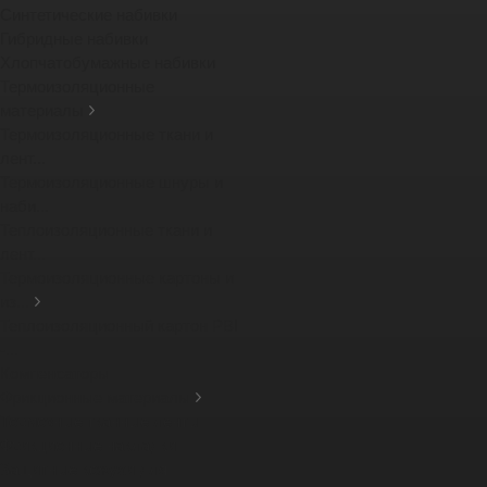
Синтетические набивки
Гибридные набивки
Хлопчатобумажные набивки
Термоизоляционные
материалы
Термоизоляционные ткани и
лент...
Термоизоляционные шнуры и
наби...
Теплоизоляционные ткани и
лент...
Термоизоляционные картоны и
из...
Теплоизоляционный картон PBI
-...
Компенсаторы
Фрикционные материалы
Тормозные тканные ленты
Фрикционные накладки
Защитные кожухи для