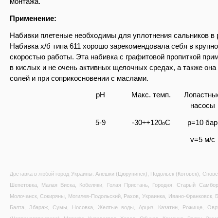
монтажа.
Применение:
Набивки плетеные необходимы для уплотнения сальников в 
Набивка х/б типа 611 хорошо зарекомендовала себя в крупно
скоростью работы. Эта набивка с графитовой пропиткой прим
в кислых и не очень активных щелочных средах, а также она
солей и при соприкосновении с маслами.
pH
Макс. темп.
Лопастны
насосы
5-9
-30÷+120
C
p=10 бар
o
v=5 м/с
Доставка в любой город Украины: Алёшки (Цюрупинск), Подольск (Котовск), Сновс
Шепетовка, Малая Виска, Кобеляки, Голая Пристань, Городня, Старый Самбор
Молочанск, Сокиряны, Могилев-Подольский, Рахов, Украинка, Ивано-Франковск, Б
Балта, Збараж, Сумы, Носовка, Желтые воды, Арциз, Казатин, Рожище, Овр