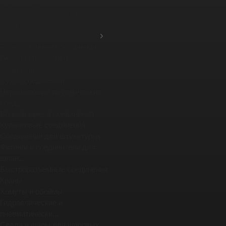
фланцевых ...
Промышленные шланги и
рукава
Соединения, краны, хомуты
Перегрузочные соединения
Резьбовые, фланцевые
соединени...
Сухие соединения
Нержавеющие гигиенические
соед...
Вращающиеся соединения
Кулачковые соединения
Соединения для штукатурки
Фитинги и соединители для
шлан...
Быстроразъемные соединения
Краны
Хомуты и обоймы
Гидравлические и
пневматически...
Седла и шары для шаровых