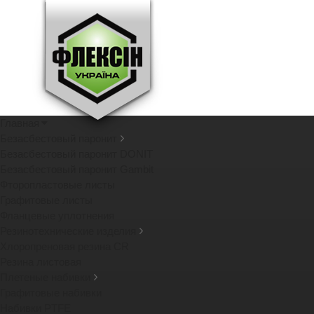
Главная
Безасбестовый паронит
Безасбестовый паронит DONIT
Безасбестовый паронит Gambit
Фторопластовые листы
Графитовые листы
Фланцевые уплотнения
Резинотехнические изделия
Хлоропреновая резина CR
Резина листовая
Плетеные набивки
Графитовые набивки
Набивки PTFE