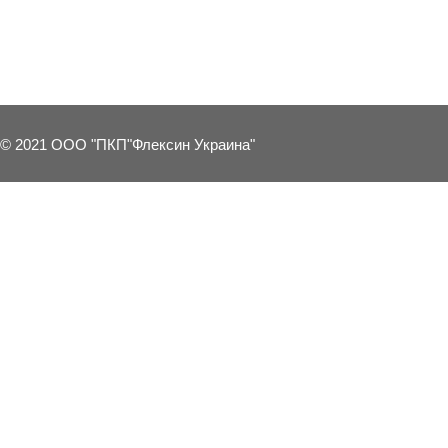
3 OTHER PRODUCTS IN THE SAME C
© 2021 ООО "ПКП"Флексин Украина"