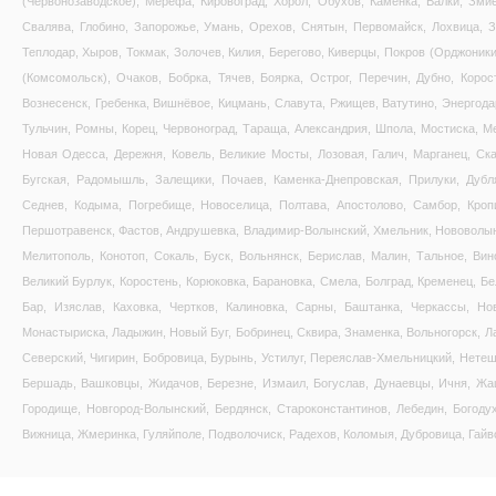
(Червонозаводское), Мерефа, Кировоград, Хорол, Обухов, Каменка, Валки, Змие
Свалява, Глобино, Запорожье, Умань, Орехов, Снятын, Первомайск, Лохвица, Зд
Теплодар, Хыров, Токмак, Золочев, Килия, Берегово, Киверцы, Покров (Орджоник
(Комсомольск), Очаков, Бобрка, Тячев, Боярка, Острог, Перечин, Дубно, Коро
Вознесенск, Гребенка, Вишнёвое, Кицмань, Славута, Ржищев, Ватутино, Энергода
Тульчин, Ромны, Корец, Червоноград, Тараща, Александрия, Шпола, Мостиска, Ме
Новая Одесса, Дережня, Ковель, Великие Мосты, Лозовая, Галич, Марганец, Ска
Бугская, Радомышль, Залещики, Почаев, Каменка-Днепровская, Прилуки, Дубл
Седнев, Кодыма, Погребище, Новоселица, Полтава, Апостолово, Самбор, Кропи
Першотравенск, Фастов, Андрушевка, Владимир-Волынский, Хмельник, Нововолынс
Мелитополь, Конотоп, Сокаль, Буск, Вольнянск, Берислав, Малин, Тальное, Вин
Великий Бурлук, Коростень, Корюковка, Барановка, Смела, Болград, Кременец, Бе
Бар, Изяслав, Каховка, Чертков, Калиновка, Сарны, Баштанка, Черкассы, Но
Монастыриска, Ладыжин, Новый Буг, Бобринец, Сквира, Знаменка, Вольногорск, Л
Северский, Чигирин, Бобровица, Бурынь, Устилуг, Переяслав-Хмельницкий, Нетеш
Бершадь, Вашковцы, Жидачов, Березне, Измаил, Богуслав, Дунаевцы, Ичня, Жашк
Городище, Новгород-Волынский, Бердянск, Староконстантинов, Лебедин, Богоду
Вижница, Жмеринка, Гуляйполе, Подволочиск, Радехов, Коломыя, Дубровица, Гайво