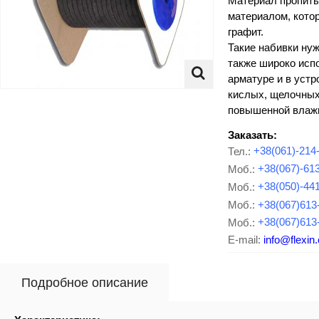
Материал пропит
материалом, кото
графит.
Такие набивки ну
также широко исп
арматуре и в устр
кислых, щелочных
повышенной
влаж
Заказать:
Тел.:
+38(061)-214
Моб.:
+38(067)-61
Моб.:
+38(050)-44
Моб.:
+38(067)613
Моб.:
+38(067)613
E-mail:
info@flexin
Подробное описание