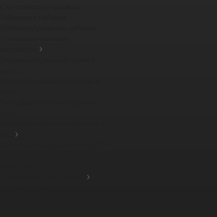
Синтетические набивки
Гибридные набивки
Хлопчатобумажные набивки
Термоизоляционные
материалы
Термоизоляционные ткани и
лент...
Термоизоляционные шнуры и
наби...
Теплоизоляционные ткани и
лент...
Термоизоляционные картоны и
из...
Теплоизоляционный картон PBI
-...
Компенсаторы
Фрикционные материалы
Тормозные тканные ленты
Фрикционные накладки
Защитные кожухи для