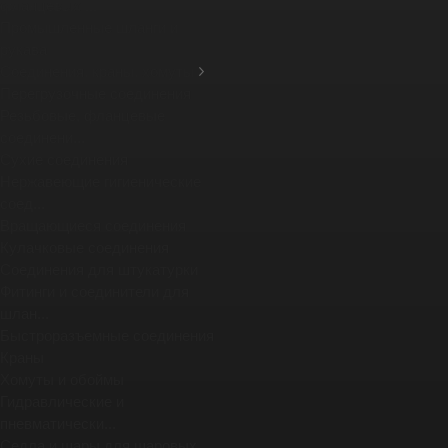
фланцевых ...
Промышленные шланги и
рукава
Соединения, краны, хомуты
Перегрузочные соединения
Резьбовые, фланцевые
соединени...
Сухие соединения
Нержавеющие гигиенические
соед...
Вращающиеся соединения
Кулачковые соединения
Соединения для штукатурки
Фитинги и соединители для
шлан...
Быстроразъемные соединения
Краны
Хомуты и обоймы
Гидравлические и
пневматически...
Седла и шары для шаровых