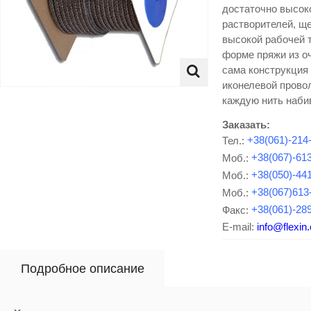
достаточно высоко
растворителей, ще
высокой рабочей 
форме пряжи из о
сама конструкция
иконелевой провол
каждую нить наби
Заказать:
Тел.:
+38(061)-214
Моб.:
+38(067)-61
Моб.:
+38(050)-44
Моб.:
+38(067)613
Факс:
+38(061)-28
E-mail:
info@flexin
Подробное описание