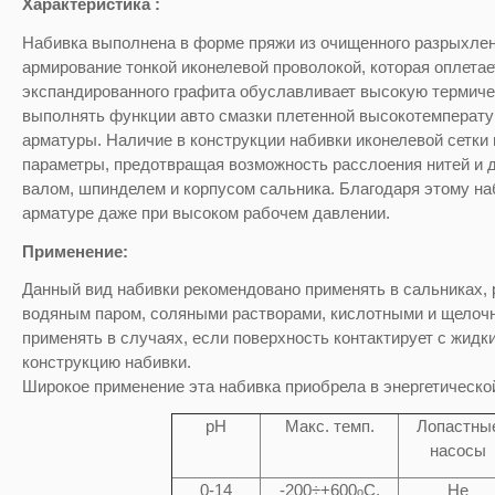
Характеристика
:
Набивка выполнена в форме пряжи из очищенного разрыхленн
армирование тонкой иконелевой проволокой, которая оплетае
экспандированного графита обуславливает высокую термиче
выполнять функции авто смазки плетенной высокотемператур
арматуры. Наличие в конструкции набивки иконелевой сетки
параметры, предотвращая возможность расслоения нитей и д
валом, шпинделем и корпусом сальника. Благодаря этому на
арматуре даже при высоком рабочем давлении.
Применение:
Данный вид набивки рекомендовано применять в сальниках,
водяным паром, соляными растворами, кислотными и щелочн
применять в случаях, если поверхность контактирует с жид
конструкцию набивки.
Широкое применение эта набивка приобрела в энергетическо
pH
Макс. темп.
Лопастны
насосы
0-14
-200÷+600
C,
Не
o