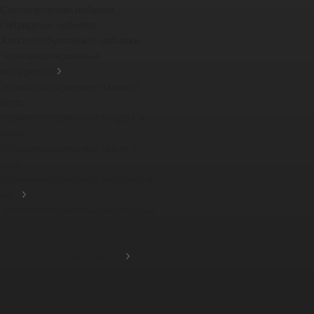
Синтетические набивки
Гибридные набивки
Хлопчатобумажные набивки
Термоизоляционные
материалы
Термоизоляционные ткани и
лент...
Термоизоляционные шнуры и
наби...
Теплоизоляционные ткани и
лент...
Термоизоляционные картоны и
из...
Теплоизоляционный картон PBI
-...
Компенсаторы
Фрикционные материалы
Тормозные тканные ленты
Фрикционные накладки
Защитные кожухи для