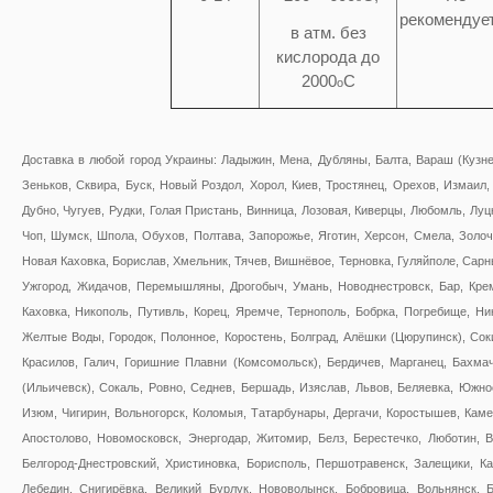
рекомендуе
в атм. без
кислорода до
2000
C
o
Доставка в любой город Украины: Ладыжин, Мена, Дубляны, Балта, Вараш (Кузне
Зеньков, Сквира, Буск, Новый Роздол, Хорол, Киев, Тростянец, Орехов, Измаил, 
Дубно, Чугуев, Рудки, Голая Пристань, Винница, Лозовая, Киверцы, Любомль, Луц
Чоп, Шумск, Шпола, Обухов, Полтава, Запорожье, Яготин, Херсон, Смела, Золоче
Новая Каховка, Борислав, Хмельник, Тячев, Вишнёвое, Терновка, Гуляйполе, Сарн
Ужгород, Жидачов, Перемышляны, Дрогобыч, Умань, Новоднестровск, Бар, Креме
Каховка, Никополь, Путивль, Корец, Яремче, Тернополь, Бобрка, Погребище, Ни
Желтые Воды, Городок, Полонное, Коростень, Болград, Алёшки (Цюрупинск), Соки
Красилов, Галич, Горишние Плавни (Комсомольск), Бердичев, Марганец, Бахма
(Ильичевск), Сокаль, Ровно, Седнев, Бершадь, Изяслав, Львов, Беляевка, Южно
Изюм, Чигирин, Вольногорск, Коломыя, Татарбунары, Дергачи, Коростышев, Каме
Апостолово, Новомосковск, Энергодар, Житомир, Белз, Берестечко, Люботин, 
Белгород-Днестровский, Христиновка, Борисполь, Першотравенск, Залещики, Ка
Лебедин, Снигирёвка, Великий Бурлук, Нововолынск, Бобровица, Вольнянск, Б