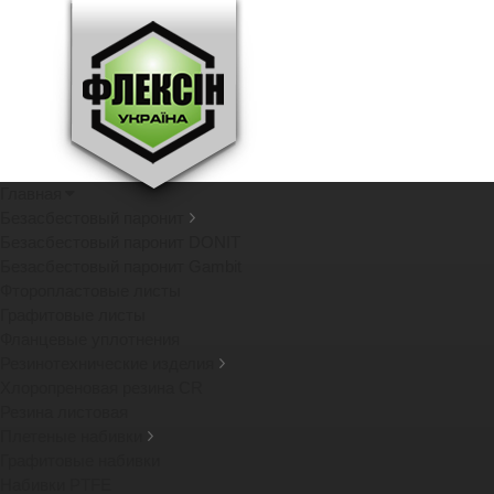
Главная
Безасбестовый паронит
Безасбестовый паронит DONIT
Безасбестовый паронит Gambit
Фторопластовые листы
Графитовые листы
Фланцевые уплотнения
Резинотехнические изделия
Хлоропреновая резина CR
Резина листовая
Плетеные набивки
Графитовые набивки
Набивки PTFE