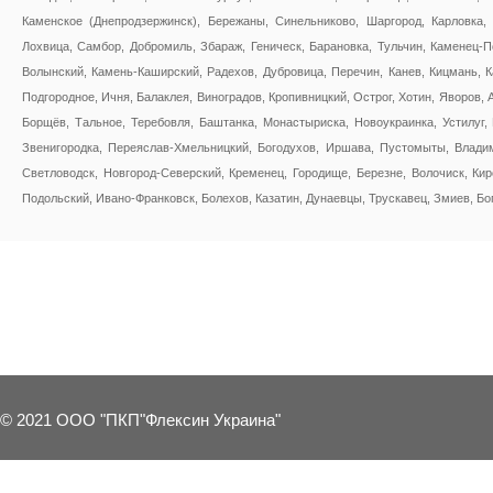
Каменское (Днепродзержинск), Бережаны, Синельниково, Шаргород, Карловка, 
Лохвица, Самбор, Добромиль, Збараж, Геническ, Барановка, Тульчин, Каменец-П
Волынский, Камень-Каширский, Радехов, Дубровица, Перечин, Канев, Кицмань, 
Подгородное, Ичня, Балаклея, Виноградов, Кропивницкий, Острог, Хотин, Яворов,
Борщёв, Тальное, Теребовля, Баштанка, Монастыриска, Новоукраинка, Устилуг,
Звенигородка, Переяслав-Хмельницкий, Богодухов, Иршава, Пустомыты, Владим
Светловодск, Новгород-Северский, Кременец, Городище, Березне, Волочиск, Ки
Подольский, Ивано-Франковск, Болехов, Казатин, Дунаевцы, Трускавец, Змиев, Бо
3 OTHER PRODUCTS IN THE SAME C
© 2021 ООО "ПКП"Флексин Украина"