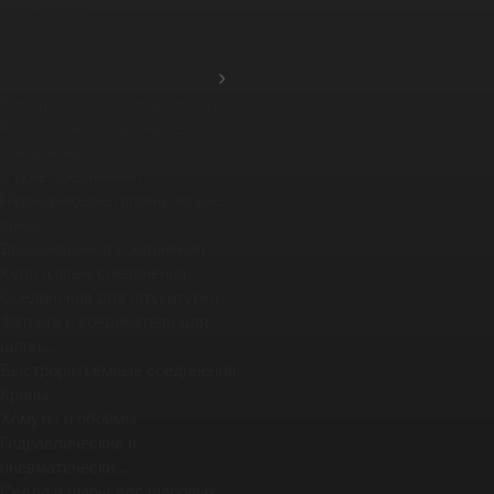
фланцевых ...
Промышленные шланги и
рукава
Соединения, краны, хомуты
Перегрузочные соединения
Резьбовые, фланцевые
соединени...
Сухие соединения
Нержавеющие гигиенические
соед...
Вращающиеся соединения
Кулачковые соединения
Соединения для штукатурки
Фитинги и соединители для
шлан...
Быстроразъемные соединения
Краны
Хомуты и обоймы
Гидравлические и
пневматически...
Седла и шары для шаровых