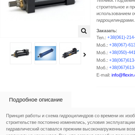
техники. Подъемн
строительное и п
использованием о
гидроцилиндрами.
Заказать:
Тел.:
+38(061)-214
Моб.:
+38(067)-61
Моб.:
+38(050)-44
Моб.:
+38(067)613
Моб.:
+38(067)613
E-mail:
info@flexin
Подробное описание
Принцип работы и схема гидроцилиндров со времени их изоб
строительстве постоянно изменялись, условия эксплуатации
гидравлический оставался прежним высоконагруженным возв