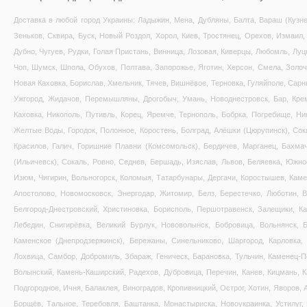
Доставка в любой город Украины: Ладыжин, Мена, Дубляны, Балта, Вараш (Кузне
Зеньков, Сквира, Буск, Новый Роздол, Хорол, Киев, Тростянец, Орехов, Измаил, 
Дубно, Чугуев, Рудки, Голая Пристань, Винница, Лозовая, Киверцы, Любомль, Луц
Чоп, Шумск, Шпола, Обухов, Полтава, Запорожье, Яготин, Херсон, Смела, Золоче
Новая Каховка, Борислав, Хмельник, Тячев, Вишнёвое, Терновка, Гуляйполе, Сарн
Ужгород, Жидачов, Перемышляны, Дрогобыч, Умань, Новоднестровск, Бар, Креме
Каховка, Никополь, Путивль, Корец, Яремче, Тернополь, Бобрка, Погребище, Ни
Желтые Воды, Городок, Полонное, Коростень, Болград, Алёшки (Цюрупинск), Соки
Красилов, Галич, Горишние Плавни (Комсомольск), Бердичев, Марганец, Бахма
(Ильичевск), Сокаль, Ровно, Седнев, Бершадь, Изяслав, Львов, Беляевка, Южно
Изюм, Чигирин, Вольногорск, Коломыя, Татарбунары, Дергачи, Коростышев, Каме
Апостолово, Новомосковск, Энергодар, Житомир, Белз, Берестечко, Люботин, 
Белгород-Днестровский, Христиновка, Борисполь, Першотравенск, Залещики, Ка
Лебедин, Снигирёвка, Великий Бурлук, Нововолынск, Бобровица, Вольнянск, Б
Каменское (Днепродзержинск), Бережаны, Синельниково, Шаргород, Карловка, 
Лохвица, Самбор, Добромиль, Збараж, Геническ, Барановка, Тульчин, Каменец-П
Волынский, Камень-Каширский, Радехов, Дубровица, Перечин, Канев, Кицмань, 
Подгородное, Ичня, Балаклея, Виноградов, Кропивницкий, Острог, Хотин, Яворов,
Борщёв, Тальное, Теребовля, Баштанка, Монастыриска, Новоукраинка, Устилуг,