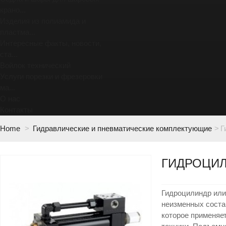
крано...
Изделия из полиамида и
пластма...
Интересные факты, новости,
ста...
Войлок технический
Услуги порезки и фрезеровки
ма...
О нас
Контакты
Home
>
Гидравлические и пневматические комплектующие
>
Г
ГИДРОЦИ
Гидроцилиндр или
неизменных сост
которое применяе