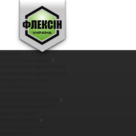
Главная
Безасбестовый паронит
Безасбестовый паронит DONIT
Безасбестовый паронит Gambit
Фторопластовые листы
Графитовые листы
Фланцевые уплотнения
Резинотехнические изделия
Хлоропреновая резина CR
Резина листовая
Плетеные набивки
Графитовые набивки
Набивки PTFE