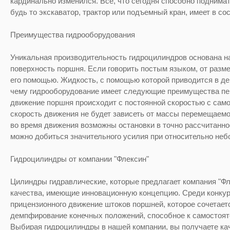
кардинально изменился. Все, что сегодня способно поднимать
будь то экскаватор, трактор или подъемный кран, имеет в с
Преимущества
гидрооборудования
Уникальная производительность гидроцилиндров основана на
поверхность поршня. Если говорить
постым
языком, от разме
его помощью. Жидкость, с помощью которой приводится в де
чему
гидрооборудование
имеет следующие преимущества пер
движение поршня происходит с постоянной скоростью с само
скорость движения не будет зависеть от массы перемещаемог
во время движения возможны остановки в точно рассчитанно
можно добиться значительного усилия при относительно не
Гидроцилиндры от компании "
Флексин
"
Цилиндры гидравлические, которые предлагает компания "
Фл
качества, имеющие инновационную концепцию. Среди конкур
прицензионного
движение штоков поршней, которое сочетает
демпфирование конечных положений, способное к самостоят
Выбирая гидроцилиндры в нашей компании, вы получаете ка