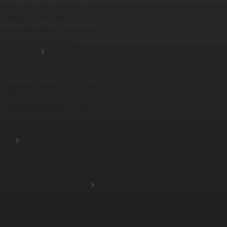
Синтетические набивки
Гибридные набивки
Хлопчатобумажные набивки
Термоизоляционные
материалы
Термоизоляционные ткани и
лент...
Термоизоляционные шнуры и
наби...
Теплоизоляционные ткани и
лент...
Термоизоляционные картоны и
из...
Теплоизоляционный картон PBI
-...
Компенсаторы
Фрикционные материалы
Тормозные тканные ленты
Фрикционные накладки
Защитные кожухи для