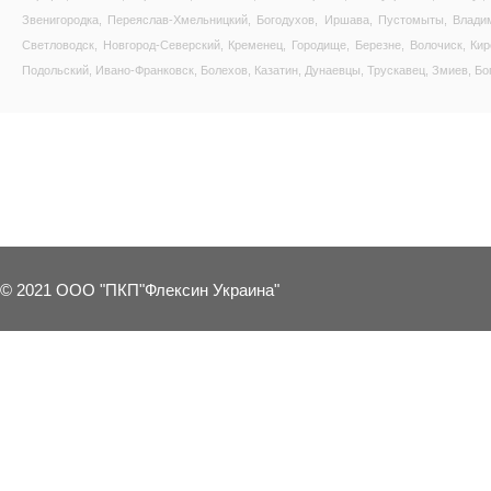
Звенигородка, Переяслав-Хмельницкий, Богодухов, Иршава, Пустомыты, Владим
Светловодск, Новгород-Северский, Кременец, Городище, Березне, Волочиск, Ки
Подольский, Ивано-Франковск, Болехов, Казатин, Дунаевцы, Трускавец, Змиев, Бо
8 OTHER PRODUCTS IN THE SAME C
© 2021 ООО "ПКП"Флексин Украина"