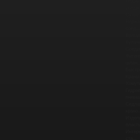
Резьб
соедин
Сухие
Нержа
соед...
Враща
Кулач
Соеди
Фитинг
шлан..
Быстр
Краны
Хомут
Гидра
пневма
Седла
крано..
Издел
пластм
Интер
ста...