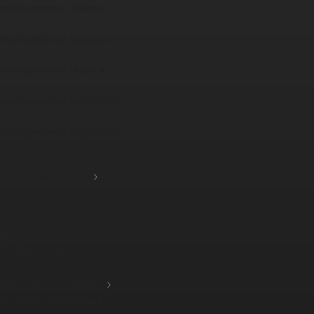
изоляционные ткани и
изоляционные шнуры и
изоляционные ткани и
изоляционные картоны и
изоляционный картон PBI
нсаторы
ионные материалы
зные тканные ленты
ионные накладки
ные кожухи для
вых ...
шленные шланги и
а
нения, краны, хомуты
рузочные соединения