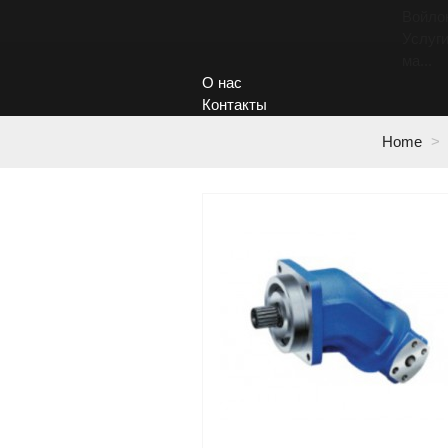
Войло
Услуги
ма...
О нас
Контакты
Home
>