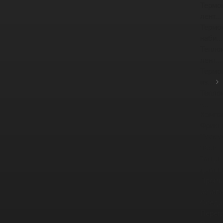
Термо
лент...
Термо
наби...
Тепло
лент...
Термо
из...
Тепло
-...
Компе
Фрикц
Тормо
Фрикц
Защит
фланце
Промы
рукав
Соеди
Перег