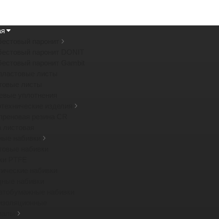
ая
бестовый паронит
бестовый паронит DONIT
бестовый паронит Gambit
пластовые листы
товые листы
евые уплотнения
отехнические изделия
преновая резина CR
а листовая
ные набивки
товые набивки
ки PTFE
тические набивки
дные набивки
атобумажные набивки
изоляционные
иалы