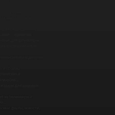
овые, фланцевые
ени...
 соединения
веющие гигиенические
ющиеся соединения
ковые соединения
нения для штукатурки
и и соединители для
.
оразъемные соединения
ы и обоймы
влические и
тически...
 и шары для шаровых
.
ия из полиамида и
а...
есные факты, новости,