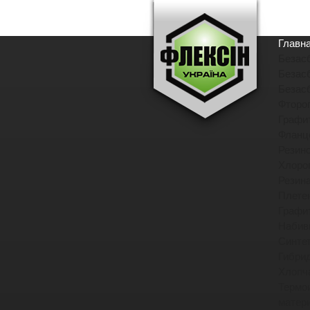
Главн
Безас
Безас
Безас
Фторо
Графи
Фланц
Резин
Хлоро
Резин
Плете
Графи
Набив
Синте
Гибри
Хлопч
Термо
матер