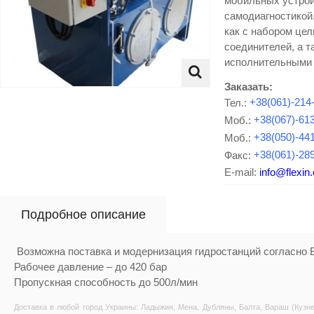
мобильных устрой
самодиагностикой
как с набором цел
соединителей, а 
исполнительными
Заказать:
Тел.:
+38(061)-214
Моб.:
+38(067)-61
Моб.:
+38(050)-44
Факс:
+38(061)-28
E-mail:
info@flexin
Подробное описание
Возможна поставка и модернизация гидростанций согласно 
Рабочее давление – до 420 бар
Пропускная способность до 500л/мин
Доставка в любой город Украины: Ладыжин, Мена, Дубляны, Балта, Вараш (Кузне