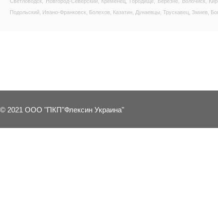
Светловодск, Новгород-Северский, Кременец, Городище, Березне, Волочиск, Ки
Подольский, Ивано-Франковск, Болехов, Казатин, Дунаевцы, Трускавец, Змиев, Бо
8 OTHER PRODUCTS IN THE SAME C
© 2021 ООО "ПКП"Флексин Украина"