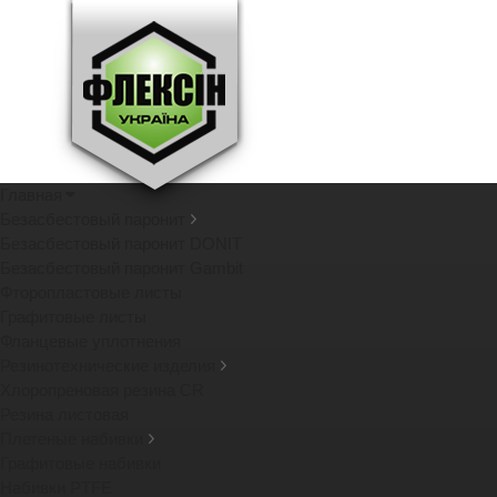
Главная
Безасбестовый паронит
Безасбестовый паронит DONIT
Безасбестовый паронит Gambit
Фторопластовые листы
Графитовые листы
Фланцевые уплотнения
Резинотехнические изделия
Хлоропреновая резина CR
Резина листовая
Плетеные набивки
Графитовые набивки
Набивки PTFE