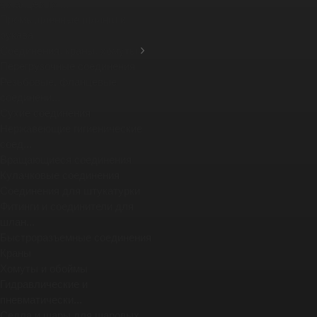
фланцевых ...
Промышленные шланги и
рукава
Соединения, краны, хомуты
Перегрузочные соединения
Резьбовые, фланцевые
соединени...
Сухие соединения
Нержавеющие гигиенические
соед...
Вращающиеся соединения
Кулачковые соединения
Соединения для штукатурки
Фитинги и соединители для
шлан...
Быстроразъемные соединения
Краны
Хомуты и обоймы
Гидравлические и
пневматически...
Седла и шары для шаровых