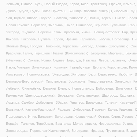
Зеньков, Сквира, Буск, Новый Роздол, Хорол, Киев, Тростянец, Орехов, Измаил, 
Дубно, Чугуев, Рудки, Голая Пристань, Винница, Лозовая, Киверцы, Любомль, Луц
Чоп, Шумск, Шпола, Обухов, Полтава, Запорожье, Яготин, Херсон, Смела, Золоче
Новая Каховка, Борислав, Хмельник, Тячев, Вишнёвое, Терновка, Гуляйполе, Сарн
Ужгород, Жидачов, Перемышляны, Дрогобыч, Умань, Новоднестровск, Бар, Креме
Каховка, Никополь, Путивль, Корец, Яремче, Тернополь, Бобрка, Погребище, Ни
Желтые Воды, Городок, Полонное, Коростень, Болград, Алёшки (Цюрупинск), Соки
Красилов, Галич, Горишние Плавни (Комсомольск), Бердичев, Марганец, Бахма
(Ильичевск), Сокаль, Ровно, Седнев, Бершадь, Изяслав, Львов, Беляевка, Южно
Изюм, Чигирин, Вольногорск, Коломыя, Татарбунары, Дергачи, Коростышев, Каме
Апостолово, Новомосковск, Энергодар, Житомир, Белз, Берестечко, Люботин, 
Белгород-Днестровский, Христиновка, Борисполь, Першотравенск, Залещики, Ка
Лебедин, Снигирёвка, Великий Бурлук, Нововолынск, Бобровица, Вольнянск, Б
Каменское (Днепродзержинск), Бережаны, Синельниково, Шаргород, Карловка, 
Лохвица, Самбор, Добромиль, Збараж, Геническ, Барановка, Тульчин, Каменец-П
Волынский, Камень-Каширский, Радехов, Дубровица, Перечин, Канев, Кицмань, 
Подгородное, Ичня, Балаклея, Виноградов, Кропивницкий, Острог, Хотин, Яворов,
Борщёв, Тальное, Теребовля, Баштанка, Монастыриска, Новоукраинка, Устилуг,
Звенигородка, Переяслав-Хмельницкий, Богодухов, Иршава, Пустомыты, Владим