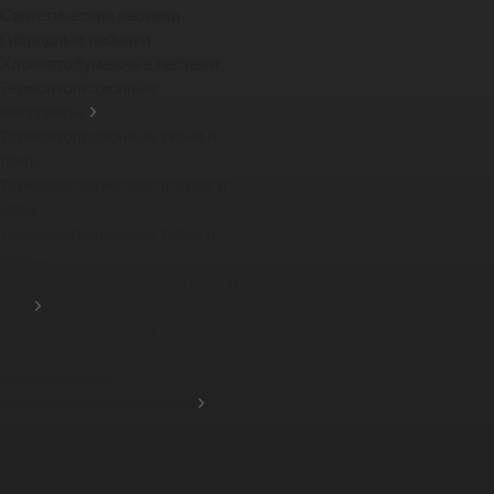
Синтетические набивки
Гибридные набивки
Хлопчатобумажные набивки
Термоизоляционные
материалы
Термоизоляционные ткани и
лент...
Термоизоляционные шнуры и
наби...
Теплоизоляционные ткани и
лент...
Термоизоляционные картоны и
из...
Теплоизоляционный картон PBI
-...
Компенсаторы
Фрикционные материалы
Тормозные тканные ленты
Фрикционные накладки
Защитные кожухи для