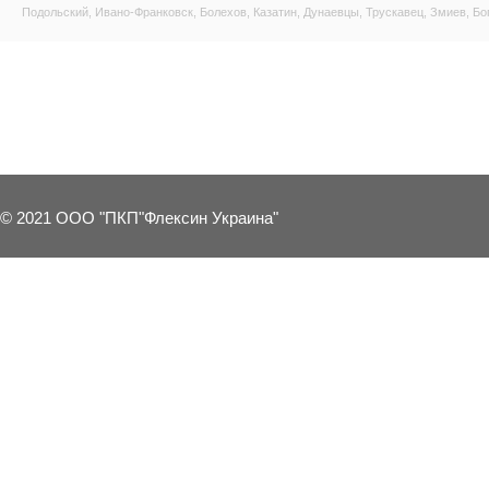
Подольский, Ивано-Франковск, Болехов, Казатин, Дунаевцы, Трускавец, Змиев, Бо
4 OTHER PRODUCTS IN THE SAME C
© 2021 ООО "ПКП"Флексин Украина"