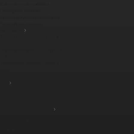
Синтетические набивки
Гибридные набивки
Хлопчатобумажные набивки
Термоизоляционные
материалы
Термоизоляционные ткани и
лент...
Термоизоляционные шнуры и
наби...
Теплоизоляционные ткани и
лент...
Термоизоляционные картоны и
из...
Теплоизоляционный картон PBI
-...
Компенсаторы
Фрикционные материалы
Тормозные тканные ленты
Фрикционные накладки
Защитные кожухи для