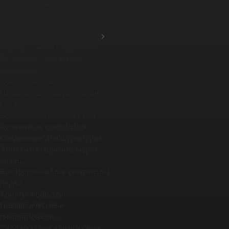
фланцевых ...
Промышленные шланги и
рукава
Соединения, краны, хомуты
Перегрузочные соединения
Резьбовые, фланцевые
соединени...
Сухие соединения
Нержавеющие гигиенические
соед...
Вращающиеся соединения
Кулачковые соединения
Соединения для штукатурки
Фитинги и соединители для
шлан...
Быстроразъемные соединения
Краны
Хомуты и обоймы
Гидравлические и
пневматически...
Седла и шары для шаровых