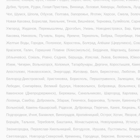
Дубно, Чугуев, Рудки, Голая Пристань, Винница, Лозовая, Киверцы, Любомль, Луц
Чоп, Шумск, Шпола, Обухов, Полтава, Запорожье, Яготин, Херсон, Смела, Золоче
Новая Каховка, Борислав, Хмельник, Тячев, Вишнёвое, Терновка, Гуляйполе, Сарн
Ужгород, Жидачов, Перемышляны, Дрогобыч, Умань, Новоднестровск, Бар, Креме
Каховка, Никополь, Путивль, Корец, Яремче, Тернополь, Бобрка, Погребище, Ни
Желтые Воды, Городок, Полонное, Коростень, Болград, Алёшки (Цюрупинск), Соки
Красилов, Галич, Горишние Плавни (Комсомольск), Бердичев, Марганец, Бахма
(Ильичевск), Сокаль, Ровно, Седнев, Бершадь, Изяслав, Львов, Беляевка, Южно
Изюм, Чигирин, Вольногорск, Коломыя, Татарбунары, Дергачи, Коростышев, Каме
Апостолово, Новомосковск, Энергодар, Житомир, Белз, Берестечко, Люботин, 
Белгород-Днестровский, Христиновка, Борисполь, Першотравенск, Залещики, Ка
Лебедин, Снигирёвка, Великий Бурлук, Нововолынск, Бобровица, Вольнянск, Б
Каменское (Днепродзержинск), Бережаны, Синельниково, Шаргород, Карловка, 
Лохвица, Самбор, Добромиль, Збараж, Геническ, Барановка, Тульчин, Каменец-П
Волынский, Камень-Каширский, Радехов, Дубровица, Перечин, Канев, Кицмань, 
Подгородное, Ичня, Балаклея, Виноградов, Кропивницкий, Острог, Хотин, Яворов,
Борщёв, Тальное, Теребовля, Баштанка, Монастыриска, Новоукраинка, Устилуг,
Звенигородка, Переяслав-Хмельницкий, Богодухов, Иршава, Пустомыты, Владим
Светловодск, Новгород-Северский, Кременец, Городище, Березне, Волочиск, Ки