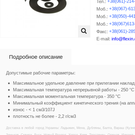
Тел.:
+38(061)-214
Моб.:
+38(067)-61
Моб.:
+38(050)-44
Моб.:
+38(067)613
Факс:
+38(061)-28
E-mail:
info@flexin
Подробное описание
Допустимые рабочие параметры:
Максимальное удельное давление при прилегании накладк
Максимальная температура непрерывной работы - 250 °C
Максимальная моментальная температура - 350 °C
Минимальный коэффициент кинетического трения (на апп
износ - < 1 см3/107J
плотность не более - 2,2 г/см3
Доставка в любой город Украины: Ладыжин, Мена, Дубляны, Балта, Вараш (Кузне
Зеньков, Сквира, Буск, Новый Роздол, Хорол, Киев, Тростянец, Орехов, Измаил, 