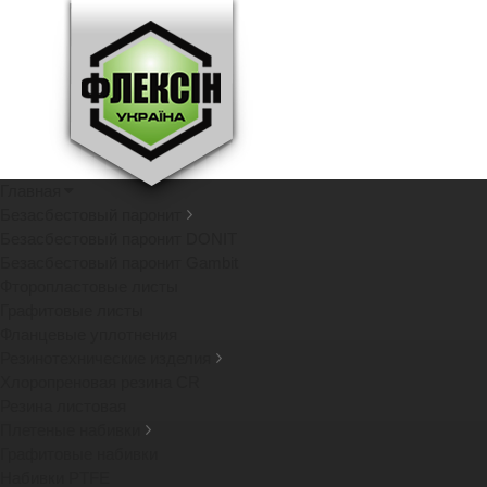
Главная
Безасбестовый паронит
Безасбестовый паронит DONIT
Безасбестовый паронит Gambit
Фторопластовые листы
Графитовые листы
Фланцевые уплотнения
Резинотехнические изделия
Хлоропреновая резина CR
Резина листовая
Плетеные набивки
Графитовые набивки
Набивки PTFE