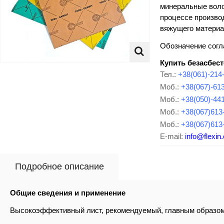
минеральные воло
процессе произво
вяжущего материа
Обозначение согл
Купить безасбес
Тел.:
+38(061)-214
Моб.:
+38(067)-61
Моб.:
+38(050)-44
Моб.:
+38(067)613
Моб.:
+38(067)613
E-mail:
info@flexin
Подробное описание
Общие сведения и применение
Высокоэффективный лист, рекомендуемый, главным образом,