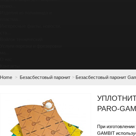
крано...
Изделия из полиамида и
пластма...
Интересные факты, новости,
ста...
Войлок технический
Услуги порезки и фрезеровки
ма...
О нас
Контакты
Home
>
Безасбестовый паронит
>
Безасбестовый паронит Gam
УПЛОТНИ
PARO-GAM
При изготовлении
GAMBIT используе