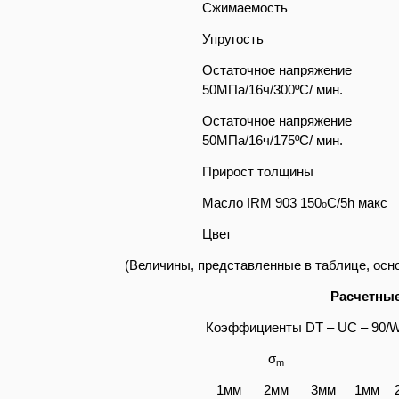
Сжимаемость
Упругость
Остаточное напряжение
50MПa/16ч/300ºC/ мин.
Остаточное напряжение
50MПa/16ч/175ºC/ мин.
Прирост толщины
Масло IRM 903 150
C/5h макс
o
Цвет
(Величины, представленные в таблице, осн
Расчетны
Коэффициенты DT – UC – 90/W
σ
m
1мм
2мм
3мм
1мм