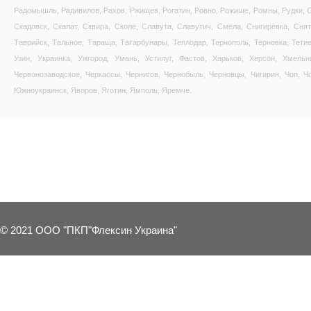
Радомышль, Радивилов, Рахов, Ржищев, Рогатин, Ровно, Рожище, Ромны, Рудки, 
Скадовск, Скалат, Сквира, Сколе, Славута, Славутич, Смела, Снигирёвка, Сн
Таврийск, Тальное, Тараща, Татарбунары, Теплодар, Тернополь, Терновка, Тетие
Узин, Украинка, Ужгород, Умань, Устилуг, Фастов, Харьков, Херсон, Хмельн
Червонозаводское, Черкассы, Чернигов, Чернобыль, Черновцы, Чигирин, Чоп, Ч
Южноукраинск, Яворов, Яготин, Ямполь, Яремче.
13 OTHER PRODUCTS IN THE SAME 
© 2021 ООО "ПКП"Флексин Украина"