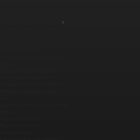
фланцевых ...
Промышленные шланги и
рукава
Соединения, краны, хомуты
Перегрузочные соединения
Резьбовые, фланцевые
соединени...
Сухие соединения
Нержавеющие гигиенические
соед...
Вращающиеся соединения
Кулачковые соединения
Соединения для штукатурки
Фитинги и соединители для
шлан...
Быстроразъемные соединения
Краны
Хомуты и обоймы
Гидравлические и
пневматически...
Седла и шары для шаровых