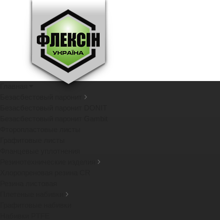
Главная
Безасбестовый паронит
Безасбестовый паронит DONIT
Безасбестовый паронит Gambit
Фторопластовые листы
Графитовые листы
Фланцевые уплотнения
Резинотехнические изделия
Хлоропреновая резина CR
Резина листовая
Плетеные набивки
Графитовые набивки
Набивки PTFE