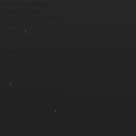
Синтетические набивки
Гибридные набивки
Хлопчатобумажные набивки
Термоизоляционные
материалы
Термоизоляционные ткани и
лент...
Термоизоляционные шнуры и
наби...
Теплоизоляционные ткани и
лент...
Термоизоляционные картоны и
из...
Теплоизоляционный картон PBI
-...
Компенсаторы
Фрикционные материалы
Тормозные тканные ленты
Фрикционные накладки
Защитные кожухи для