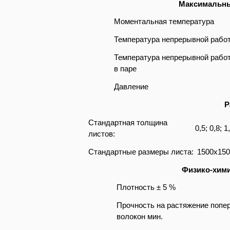
Максимальны
Моментальная температура
Температура непрерывной рабо
Температура непрерывной рабо
в паре
Давление
Р
Стандартная толщина
0,5; 0,8; 1
листов:
Стандартные размеры листа:
1500x150
Физико-хим
Плотность ± 5 %
Прочность на растяжение попе
волокон мин.