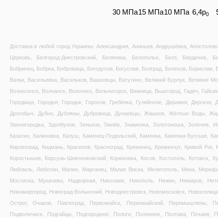
30 MПa
15 MПa
10 MПa
6,4p
0
Доставка в любой город Украины: Александрия, Ананьев, Андрушёвка, Апостолово,
Церковь, Белгород-Днестровский, Беляевка, Белополье, Белз, Бердичев, Б
Бобринец, Бобрка, Бобровица, Богодухов, Богуслав, Болград, Болехов, Борислав,
Валки, Васильевка, Васильков, Вашковцы, Ватутино, Великий Бурлук, Великие М
Вознесенск, Волчанск, Волочиск, Вольногорск, Вижница, Вышгород, Гадяч, Гайсин,
Городище, Городня, Городок, Горохов, Гребёнка, Гуляйполе, Деражня, Дергачи,
Дрогобыч, Дубно, Дубляны, Дубровица, Дунаевцы, Жашков, Жёлтые Воды, Жид
Звенигородка, Здолбунов, Зеньков, Змиёв, Знаменка, Золотоноша, Золочев, И
Казатин, Калиновка, Калуш, Каменец-Подольский, Каменка, Каменка-Бугская, Ка
Кировоград, Кицмань, Красилов, Красноград, Кременец, Кременчуг, Кривой Рог, 
Коростышев, Корсунь-Шевченковский, Корюковка, Косов, Костополь, Котовск, Ку
Любомль, Люботин, Малин, Марганец, Малая Виска, Мелитополь, Мена, Мерефа
Мостиска, Мукачево, Надворная, Николаев, Никополь, Нежин, Немиров, Нет
Новомиргород, Новоград-Волынский, Новоднестровск, Новомосковск, Новоселица
Острог, Очаков, Павлоград, Первомайск, Первомайский, Перемышляны, Пе
Подволочиск, Подгайцы, Подгородное, Пологи, Полонное, Полтава, Почаев, П